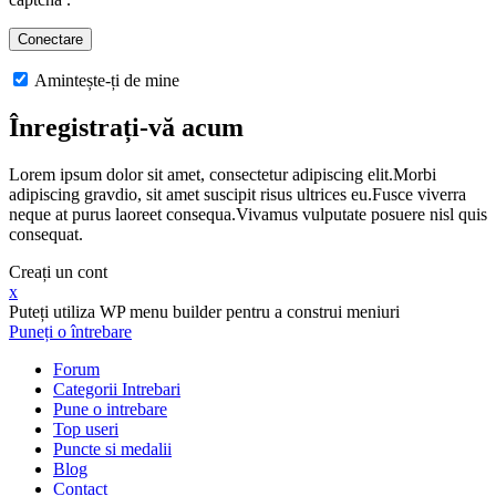
Amintește-ți de mine
Înregistrați-vă acum
Lorem ipsum dolor sit amet, consectetur adipiscing elit.Morbi
adipiscing gravdio, sit amet suscipit risus ultrices eu.Fusce viverra
neque at purus laoreet consequa.Vivamus vulputate posuere nisl quis
consequat.
Creați un cont
x
Puteți utiliza WP menu builder pentru a construi meniuri
Puneți o întrebare
Forum
Categorii Intrebari
Pune o intrebare
Top useri
Puncte si medalii
Blog
Contact