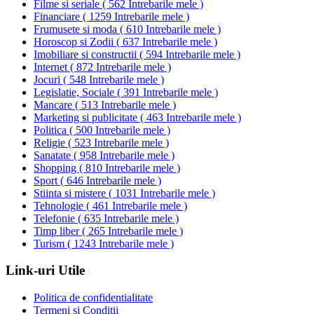
Filme si seriale
(
562 Intrebarile mele
)
Financiare
(
1259 Intrebarile mele
)
Frumusete si moda
(
610 Intrebarile mele
)
Horoscop si Zodii
(
637 Intrebarile mele
)
Imobiliare si constructii
(
594 Intrebarile mele
)
Internet
(
872 Intrebarile mele
)
Jocuri
(
548 Intrebarile mele
)
Legislatie, Sociale
(
391 Intrebarile mele
)
Mancare
(
513 Intrebarile mele
)
Marketing si publicitate
(
463 Intrebarile mele
)
Politica
(
500 Intrebarile mele
)
Religie
(
523 Intrebarile mele
)
Sanatate
(
958 Intrebarile mele
)
Shopping
(
810 Intrebarile mele
)
Sport
(
646 Intrebarile mele
)
Stiinta si mistere
(
1031 Intrebarile mele
)
Tehnologie
(
461 Intrebarile mele
)
Telefonie
(
635 Intrebarile mele
)
Timp liber
(
265 Intrebarile mele
)
Turism
(
1243 Intrebarile mele
)
Link-uri Utile
Politica de confidentialitate
Termeni si Conditii