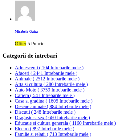
Mirabela Gaita
Ofiter
5 Puncte
Categorii de intrebari
Adolescenti
(
104 Intrebarile mele
)
Afaceri
(
2441 Intrebarile mele
)
Animale
(
2512 Intrebarile mele
)
Arta si cultura
(
280 Intrebarile mele
)
Auto Moto
(
3759 Intrebarile mele
)
Cariera
(
541 Intrebarile mele
)
Casa si gradina
(
1605 Intrebarile mele
)
Desene animate
(
884 Intrebarile mele
)
Discutii
(
248 Intrebarile mele
)
Dragoste si sex
(
660 Intrebarile mele
)
Educatie si cultura generala
(
1160 Intrebarile mele
)
Electro
(
897 Intrebarile mele
)
Familie si relatii
(
713 Intrebarile mele
)