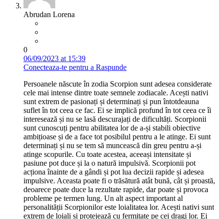
Abrudan Lorena
0
06/09/2023 at 15:39
Conecteaza-te pentru a Raspunde
Persoanele născute în zodia Scorpion sunt adesea considerate
cele mai intense dintre toate semnele zodiacale. Acești nativi
sunt extrem de pasionați și determinați și pun întotdeauna
suflet în tot ceea ce fac. Ei se implică profund în tot ceea ce îi
interesează și nu se lasă descurajați de dificultăți. Scorpionii
sunt cunoscuți pentru abilitatea lor de a-și stabili obiective
ambițioase și de a face tot posibilul pentru a le atinge. Ei sunt
determinați și nu se tem să muncească din greu pentru a-și
atinge scopurile. Cu toate acestea, aceeași intensitate și
pasiune pot duce și la o natură impulsivă. Scorpionii pot
acționa înainte de a gândi și pot lua decizii rapide și adesea
impulsive. Aceasta poate fi o trăsătură atât bună, cât și proastă,
deoarece poate duce la rezultate rapide, dar poate și provoca
probleme pe termen lung. Un alt aspect important al
personalității Scorpionilor este loialitatea lor. Acești nativi sunt
extrem de loiali și protejează cu fermitate pe cei dragi lor. Ei