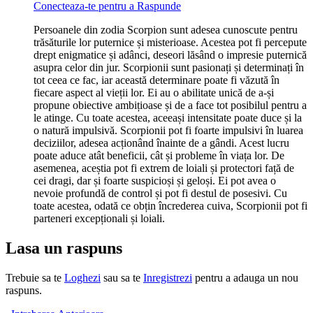
Conecteaza-te pentru a Raspunde
Persoanele din zodia Scorpion sunt adesea cunoscute pentru
trăsăturile lor puternice și misterioase. Acestea pot fi percepute
drept enigmatice și adânci, deseori lăsând o impresie puternică
asupra celor din jur. Scorpionii sunt pasionați și determinați în
tot ceea ce fac, iar această determinare poate fi văzută în
fiecare aspect al vieții lor. Ei au o abilitate unică de a-și
propune obiective ambițioase și de a face tot posibilul pentru a
le atinge. Cu toate acestea, aceeași intensitate poate duce și la
o natură impulsivă. Scorpionii pot fi foarte impulsivi în luarea
deciziilor, adesea acționând înainte de a gândi. Acest lucru
poate aduce atât beneficii, cât și probleme în viața lor. De
asemenea, aceștia pot fi extrem de loiali și protectori față de
cei dragi, dar și foarte suspicioși și geloși. Ei pot avea o
nevoie profundă de control și pot fi destul de posesivi. Cu
toate acestea, odată ce obțin încrederea cuiva, Scorpionii pot fi
parteneri excepționali și loiali.
Lasa un raspuns
Trebuie sa te
Loghezi
sau sa te
Inregistrezi
pentru a adauga un nou
raspuns.