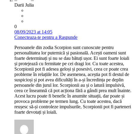
Darii Julia
0
08/09/2023 at 14:05
Conecteaza-te pentru a Raspunde
Persoanele din zodia Scorpion sunt cunoscute pentru
personalitatea lor puternică și pasională. Acești oameni sunt
foarte determinați și nu se dau bătuți ușor. Ei sunt foarte loiali
și protejează cu fermitate pe cei dragi lor. Cu toate acestea,
Scorpionii pot fi adesea geloși și posesivi, ceea ce poate crea
probleme în relațiile lor. De asemenea, aceștia pot fi destul de
suspicioși și pot avea dificultăți în a-și încredința pe deplin
persoanele din jurul lor. Scorpionii au și o latură impulsivă,
ceea ce înseamnă că pot acționa fără a gândi prea mult înainte.
Acest lucru poate fi benefic în anumite situații, dar poate și
provoca probleme pe termen lung. Cu toate acestea, dacă
reușesc să-și controleze impulsurile, Scorpionii pot fi parteneri
foarte devotați și loiali.