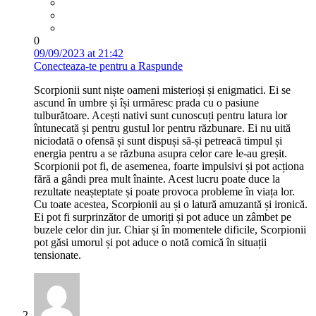
0
09/09/2023 at 21:42
Conecteaza-te pentru a Raspunde
Scorpionii sunt niște oameni misterioși și enigmatici. Ei se
ascund în umbre și își urmăresc prada cu o pasiune
tulburătoare. Acești nativi sunt cunoscuți pentru latura lor
întunecată și pentru gustul lor pentru răzbunare. Ei nu uită
niciodată o ofensă și sunt dispuși să-și petreacă timpul și
energia pentru a se răzbuna asupra celor care le-au greșit.
Scorpionii pot fi, de asemenea, foarte impulsivi și pot acționa
fără a gândi prea mult înainte. Acest lucru poate duce la
rezultate neașteptate și poate provoca probleme în viața lor.
Cu toate acestea, Scorpionii au și o latură amuzantă și ironică.
Ei pot fi surprinzător de umoriți și pot aduce un zâmbet pe
buzele celor din jur. Chiar și în momentele dificile, Scorpionii
pot găsi umorul și pot aduce o notă comică în situații
tensionate.