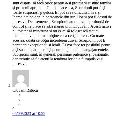
sunt dispuși să facă orice pentru a-și proteja și susține familia
și prietenii apropiați. Cu toate acestea, Scorpionii pot fi și
foarte suspicioși și geloși. Ei pot avea dificultăți în a-și
încredința pe deplin persoanele din jurul lor și pot fi destul de
posesivi. De asemenea, Scorpionii au o nevoie profundă de
control și le place să aibă mereu ultimul cuvânt. Acești nativi
nu tolerează minciuna și nu ezită să folosească tactici
manipulative pentru a obține ceea ce își doresc. Cu toate
acestea, odată ce obțin încrederea cuiva, Scorpionii pot fi
parteneri excepționali și loiali. Ei vor face tot posibilul pentru
a-și susține partenerul și pentru a-și menține angajamentele.
Scorpionii sunt, în general, persoane puternice și pasionate,
dar trebuie să fie atenți la tendința lor de a fi impulsivi și
posesivi.
Ciobani Raluca
0
05/09/2023 at 10:55