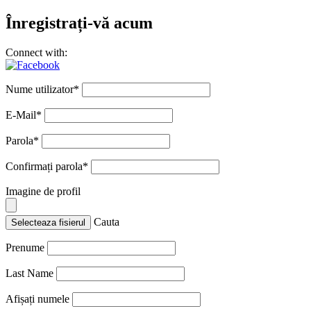
Înregistrați-vă acum
Connect with:
Nume utilizator
*
E-Mail
*
Parola
*
Confirmați parola
*
Imagine de profil
Cauta
Selecteaza fisierul
Prenume
Last Name
Afișați numele