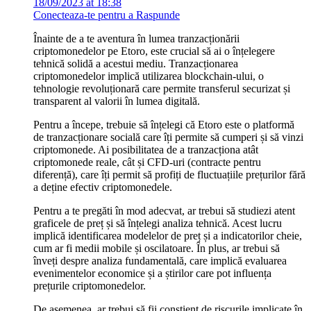
18/09/2023 at 18:38
Conecteaza-te pentru a Raspunde
Înainte de a te aventura în lumea tranzacționării
criptomonedelor pe Etoro, este crucial să ai o înțelegere
tehnică solidă a acestui mediu. Tranzacționarea
criptomonedelor implică utilizarea blockchain-ului, o
tehnologie revoluționară care permite transferul securizat și
transparent al valorii în lumea digitală.
Pentru a începe, trebuie să înțelegi că Etoro este o platformă
de tranzacționare socială care îți permite să cumperi și să vinzi
criptomonede. Ai posibilitatea de a tranzacționa atât
criptomonede reale, cât și CFD-uri (contracte pentru
diferență), care îți permit să profiți de fluctuațiile prețurilor fără
a deține efectiv criptomonedele.
Pentru a te pregăti în mod adecvat, ar trebui să studiezi atent
graficele de preț și să înțelegi analiza tehnică. Acest lucru
implică identificarea modelelor de preț și a indicatorilor cheie,
cum ar fi medii mobile și oscilatoare. În plus, ar trebui să
înveți despre analiza fundamentală, care implică evaluarea
evenimentelor economice și a știrilor care pot influența
prețurile criptomonedelor.
De asemenea, ar trebui să fii conștient de riscurile implicate în