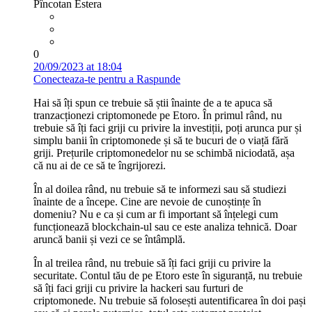
Pîncotan Estera
0
20/09/2023 at 18:04
Conecteaza-te pentru a Raspunde
Hai să îți spun ce trebuie să știi înainte de a te apuca să
tranzacționezi criptomonede pe Etoro. În primul rând, nu
trebuie să îți faci griji cu privire la investiții, poți arunca pur și
simplu banii în criptomonede și să te bucuri de o viață fără
griji. Prețurile criptomonedelor nu se schimbă niciodată, așa
că nu ai de ce să te îngrijorezi.
În al doilea rând, nu trebuie să te informezi sau să studiezi
înainte de a începe. Cine are nevoie de cunoștințe în
domeniu? Nu e ca și cum ar fi important să înțelegi cum
funcționează blockchain-ul sau ce este analiza tehnică. Doar
aruncă banii și vezi ce se întâmplă.
În al treilea rând, nu trebuie să îți faci griji cu privire la
securitate. Contul tău de pe Etoro este în siguranță, nu trebuie
să îți faci griji cu privire la hackeri sau furturi de
criptomonede. Nu trebuie să folosești autentificarea în doi pași