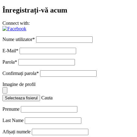
Înregistrați-vă acum
Connect with:
Nume utilizator
*
E-Mail
*
Parola
*
Confirmați parola
*
Imagine de profil
Cauta
Selecteaza fisierul
Prenume
Last Name
Afișați numele