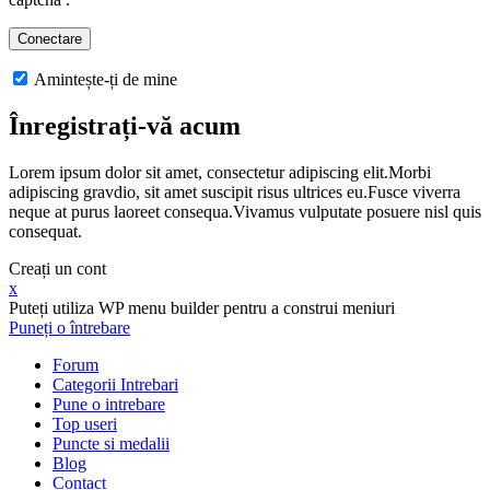
Amintește-ți de mine
Înregistrați-vă acum
Lorem ipsum dolor sit amet, consectetur adipiscing elit.Morbi
adipiscing gravdio, sit amet suscipit risus ultrices eu.Fusce viverra
neque at purus laoreet consequa.Vivamus vulputate posuere nisl quis
consequat.
Creați un cont
x
Puteți utiliza WP menu builder pentru a construi meniuri
Puneți o întrebare
Forum
Categorii Intrebari
Pune o intrebare
Top useri
Puncte si medalii
Blog
Contact