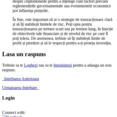
despre criptomonede pentru a înțelege cum factori precum
reglementările guvernamentale sau evenimentele economice
pot influența prețurile.
În fine, este important să ai o strategie de tranzacționare clară
și să îți stabilești limitele de risc. Poți opta pentru
tranzacționarea pe termen scurt sau pe termen lung, în funcție
de obiectivele tale financiare și de nivelul de risc pe care îl
poți tolera. De asemenea, trebuie să îți stabilești limite de
profit și pierdere și să le respecți pentru a-ți proteja investiția.
Lasa un raspuns
Trebuie sa te
Loghezi
sau sa te
Inregistrezi
pentru a adauga un nou
raspuns.
Intrebarea Anterioara
Urmatoarea Intrebare
Login
Connect with: