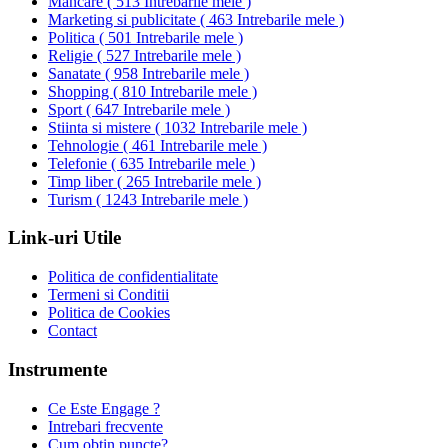
Mancare
(
513 Intrebarile mele
)
Marketing si publicitate
(
463 Intrebarile mele
)
Politica
(
501 Intrebarile mele
)
Religie
(
527 Intrebarile mele
)
Sanatate
(
958 Intrebarile mele
)
Shopping
(
810 Intrebarile mele
)
Sport
(
647 Intrebarile mele
)
Stiinta si mistere
(
1032 Intrebarile mele
)
Tehnologie
(
461 Intrebarile mele
)
Telefonie
(
635 Intrebarile mele
)
Timp liber
(
265 Intrebarile mele
)
Turism
(
1243 Intrebarile mele
)
Link-uri Utile
Politica de confidentialitate
Termeni si Conditii
Politica de Cookies
Contact
Instrumente
Ce Este Engage ?
Intrebari frecvente
Cum obtin puncte?