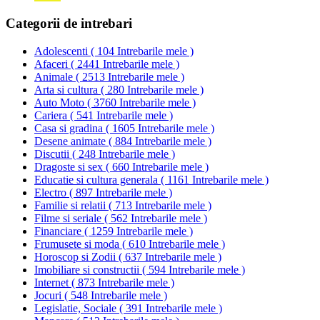
Categorii de intrebari
Adolescenti
(
104 Intrebarile mele
)
Afaceri
(
2441 Intrebarile mele
)
Animale
(
2513 Intrebarile mele
)
Arta si cultura
(
280 Intrebarile mele
)
Auto Moto
(
3760 Intrebarile mele
)
Cariera
(
541 Intrebarile mele
)
Casa si gradina
(
1605 Intrebarile mele
)
Desene animate
(
884 Intrebarile mele
)
Discutii
(
248 Intrebarile mele
)
Dragoste si sex
(
660 Intrebarile mele
)
Educatie si cultura generala
(
1161 Intrebarile mele
)
Electro
(
897 Intrebarile mele
)
Familie si relatii
(
713 Intrebarile mele
)
Filme si seriale
(
562 Intrebarile mele
)
Financiare
(
1259 Intrebarile mele
)
Frumusete si moda
(
610 Intrebarile mele
)
Horoscop si Zodii
(
637 Intrebarile mele
)
Imobiliare si constructii
(
594 Intrebarile mele
)
Internet
(
873 Intrebarile mele
)
Jocuri
(
548 Intrebarile mele
)
Legislatie, Sociale
(
391 Intrebarile mele
)