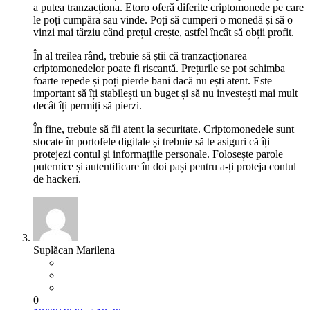
a putea tranzacționa. Etoro oferă diferite criptomonede pe care
le poți cumpăra sau vinde. Poți să cumperi o monedă și să o
vinzi mai târziu când prețul crește, astfel încât să obții profit.
În al treilea rând, trebuie să știi că tranzacționarea
criptomonedelor poate fi riscantă. Prețurile se pot schimba
foarte repede și poți pierde bani dacă nu ești atent. Este
important să îți stabilești un buget și să nu investești mai mult
decât îți permiți să pierzi.
În fine, trebuie să fii atent la securitate. Criptomonedele sunt
stocate în portofele digitale și trebuie să te asiguri că îți
protejezi contul și informațiile personale. Folosește parole
puternice și autentificare în doi pași pentru a-ți proteja contul
de hackeri.
Suplăcan Marilena
0