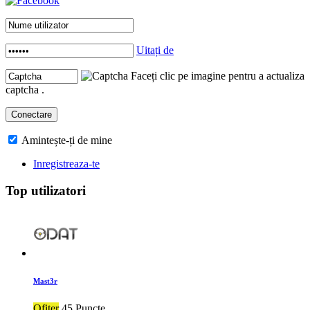
Uitați de
Faceți clic pe imagine pentru a actualiza
captcha .
Amintește-ți de mine
Inregistreaza-te
Top utilizatori
Mast3r
Ofiter
45 Puncte