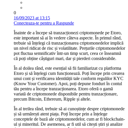
0
16/09/2023 at 13:15
Conecteaza-te pentru a Raspunde
Înainte de a începe să tranzacționezi criptomonede pe Etoro,
este important să ai în vedere câteva aspecte. În primul rând,
trebuie să înțelegi că tranzacționarea criptomonedelor implică
un nivel ridicat de risc și volatilitate. Prețurile criptomonedelor
pot fluctua semnificativ într-un timp scurt, ceea ce înseamnă
că poți obține câștiguri mari, dar și pierderi considerabile.
În al doilea rând, este esențial să fii familiarizat cu platforma
Etoro și să înțelegi cum funcționează. Poți începe prin crearea
unui cont și verificarea identității tale conform regulilor KYC
(Know Your Customer). Apoi, poți depune fonduri în contul
tău pentru a începe tranzacționarea. Etoro oferă o gamă
variată de criptomonede disponibile pentru tranzacționare,
precum Bitcoin, Ethereum, Ripple și altele.
În al treilea rând, trebuie să ai cunoștințe despre criptomonede
și să urmărești atent piața. Poți începe prin a înțelege
conceptele de bază ale criptomonedelor, cum ar fi blockchain-
ul și mineritul. De asemenea, ar fi util să citești știri și analize