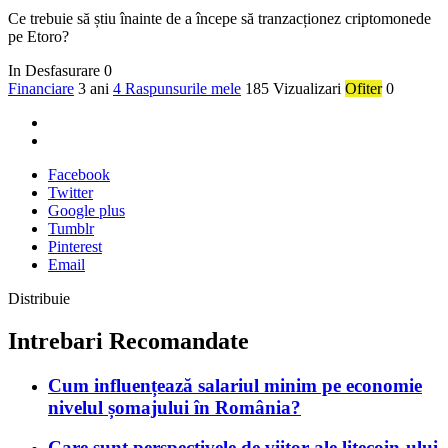
Ce trebuie să știu înainte de a începe să tranzacționez criptomonede
pe Etoro?
In Desfasurare
0
Financiare
3 ani
4 Raspunsurile mele
185 Vizualizari
Ofiter
0
Facebook
Twitter
Google plus
Tumblr
Pinterest
Email
Distribuie
Intrebari Recomandate
Cum influențează salariul minim pe economie
nivelul șomajului în România?
Care sunt perspectivele de viitor ale litecoin-ului