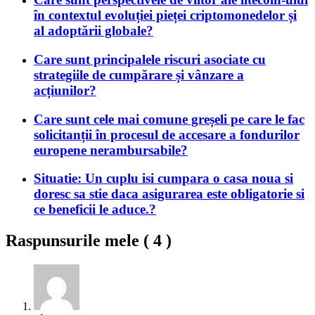
în contextul evoluției pieței criptomonedelor și
al adoptării globale?
Care sunt principalele riscuri asociate cu
strategiile de cumpărare și vânzare a
acțiunilor?
Care sunt cele mai comune greșeli pe care le fac
solicitanții în procesul de accesare a fondurilor
europene nerambursabile?
Situatie: Un cuplu isi cumpara o casa noua si
doresc sa stie daca asigurarea este obligatorie si
ce beneficii le aduce.?
Raspunsurile mele (
4
)