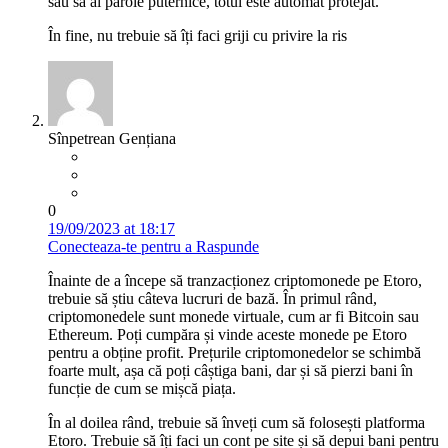
sau să ai parole puternice, totul este automat protejat.
În fine, nu trebuie să îți faci griji cu privire la ris
Sînpetrean Gențiana
0
19/09/2023 at 18:17
Conecteaza-te pentru a Raspunde
Înainte de a începe să tranzacționez criptomonede pe Etoro,
trebuie să știu câteva lucruri de bază. În primul rând,
criptomonedele sunt monede virtuale, cum ar fi Bitcoin sau
Ethereum. Poți cumpăra și vinde aceste monede pe Etoro
pentru a obține profit. Prețurile criptomonedelor se schimbă
foarte mult, așa că poți câștiga bani, dar și să pierzi bani în
funcție de cum se mișcă piața.
În al doilea rând, trebuie să înveți cum să folosești platforma
Etoro. Trebuie să îți faci un cont pe site și să depui bani pentru