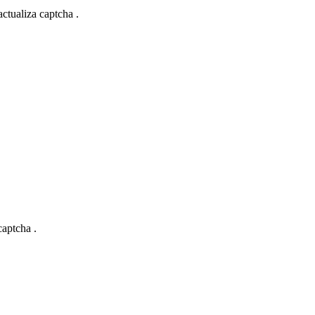
actualiza captcha .
captcha .