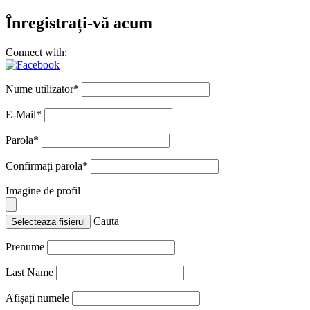
Înregistrați-vă acum
Connect with:
Nume utilizator
*
E-Mail
*
Parola
*
Confirmați parola
*
Imagine de profil
Cauta
Selecteaza fisierul
Prenume
Last Name
Afișați numele