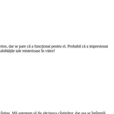
rios, dar se pare că a funcționat pentru el. Probabil că a impresionat
bilitățile tale misterioase în viitor!
câștige. Mă așteptam să fie altcineva câștigător, dar așa se întâmplă