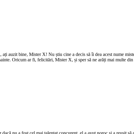
 ați auzit bine, Mister X! Nu știu cine a decis să îi dea acest nume miste
ainte. Oricum ar fi, felicitări, Mister X, și sper să ne arăți mai multe din a
dacă nu a fost cel mai talentat concurent, el a avut noroc și a reușit să 