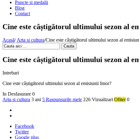
Puncte si medalii
Blog
Contact
Cine este câștigătorul ultimului sezon al e
Acasă
/
Arta si cultura
/
Cine este câștigătorul ultimului sezon al emisiu
Cauta
Cine este câștigătorul ultimului sezon al e
Intrebari
Cine este câștigătorul ultimului sezon al emisiunii Imor?
In Desfasurare
0
Arta si cultura
3 ani
5 Raspunsurile mele
226 Vizualizari
Ofiter
0
Facebook
Twitter
Google plus