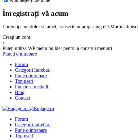
Amintește-ți de mine
Înregistrați-vă acum
Lorem ipsum dolor sit amet, consectetur adipiscing elit.Morbi adipisci
Creați un cont
x
Puteți utiliza WP menu builder pentru a construi meniuri
Puneți o întrebare
Forum
Categorii Intrebari
Pune o intrebare
Top useri
Puncte si medalii
Blog
Contact
Forum
Categorii Intrebari
Pune o intrebare
Top useri