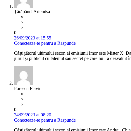
Țărăpănel Artemisa
0
26/09/2023 at 15:55
Conecteaza-te pentru a Raspunde
Câștigătorul ultimului sezon al emisiunii Imor este Mister X. Da,
juriul și publicul cu talentul său secret pe care nu l-a dezvăluit în
Porescu Flaviu
0
24/09/2023 at 08:20
Conecteaza-te pentru a Raspunde
Câștigătorul ultimului sezon al emisiunii Imor este Andrei. Chiar 