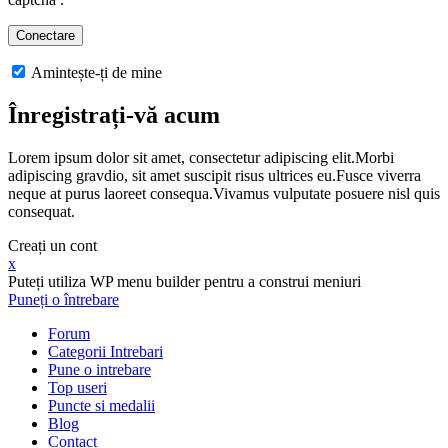
Amintește-ți de mine
Înregistrați-vă acum
Lorem ipsum dolor sit amet, consectetur adipiscing elit.Morbi
adipiscing gravdio, sit amet suscipit risus ultrices eu.Fusce viverra
neque at purus laoreet consequa.Vivamus vulputate posuere nisl quis
consequat.
Creați un cont
x
Puteți utiliza WP menu builder pentru a construi meniuri
Puneți o întrebare
Forum
Categorii Intrebari
Pune o intrebare
Top useri
Puncte si medalii
Blog
Contact