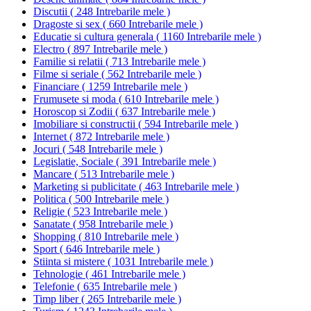
Discutii
(
248 Intrebarile mele
)
Dragoste si sex
(
660 Intrebarile mele
)
Educatie si cultura generala
(
1160 Intrebarile mele
)
Electro
(
897 Intrebarile mele
)
Familie si relatii
(
713 Intrebarile mele
)
Filme si seriale
(
562 Intrebarile mele
)
Financiare
(
1259 Intrebarile mele
)
Frumusete si moda
(
610 Intrebarile mele
)
Horoscop si Zodii
(
637 Intrebarile mele
)
Imobiliare si constructii
(
594 Intrebarile mele
)
Internet
(
872 Intrebarile mele
)
Jocuri
(
548 Intrebarile mele
)
Legislatie, Sociale
(
391 Intrebarile mele
)
Mancare
(
513 Intrebarile mele
)
Marketing si publicitate
(
463 Intrebarile mele
)
Politica
(
500 Intrebarile mele
)
Religie
(
523 Intrebarile mele
)
Sanatate
(
958 Intrebarile mele
)
Shopping
(
810 Intrebarile mele
)
Sport
(
646 Intrebarile mele
)
Stiinta si mistere
(
1031 Intrebarile mele
)
Tehnologie
(
461 Intrebarile mele
)
Telefonie
(
635 Intrebarile mele
)
Timp liber
(
265 Intrebarile mele
)