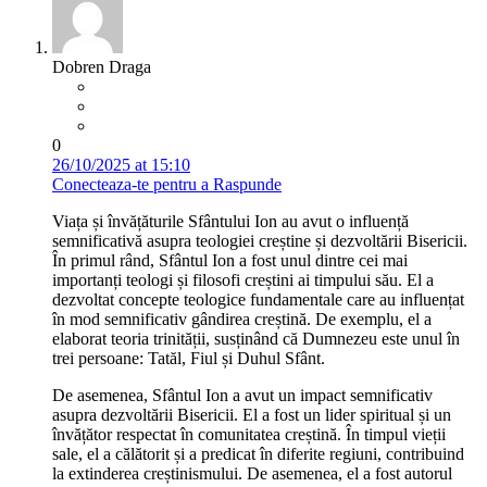
Dobren Draga
0
26/10/2025 at 15:10
Conecteaza-te pentru a Raspunde
Viața și învățăturile Sfântului Ion au avut o influență
semnificativă asupra teologiei creștine și dezvoltării Bisericii.
În primul rând, Sfântul Ion a fost unul dintre cei mai
importanți teologi și filosofi creștini ai timpului său. El a
dezvoltat concepte teologice fundamentale care au influențat
în mod semnificativ gândirea creștină. De exemplu, el a
elaborat teoria trinității, susținând că Dumnezeu este unul în
trei persoane: Tatăl, Fiul și Duhul Sfânt.
De asemenea, Sfântul Ion a avut un impact semnificativ
asupra dezvoltării Bisericii. El a fost un lider spiritual și un
învățător respectat în comunitatea creștină. În timpul vieții
sale, el a călătorit și a predicat în diferite regiuni, contribuind
la extinderea creștinismului. De asemenea, el a fost autorul