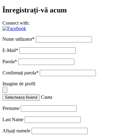
Înregistrați-vă acum
Connect with:
Nume utilizator
*
E-Mail
*
Parola
*
Confirmați parola
*
Imagine de profil
Cauta
Selecteaza fisierul
Prenume
Last Name
Afișați numele