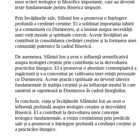
unor scrieri teologice și filosofice importante, care au devenit
texte fundamentale pentru Biserica timpurie.
Prin învățăturile sale, Sfântul Ion a promovat o înțelegere
profundă a credinței creștine. El a subliniat importanța iubirii
și a comuniunii cu Dumnezeu, și a insistat asupra necesității
unei vieți morale și spirituale corecte. Aceste învățături au
contribuit la consolidarea credinței creștine și la formarea unei
comunități puternice în cadrul Bisericii.
De asemenea, Sfântul Ion a avut o influență semnificativă
asupra teologiei creștine prin contribuția sa la dezvoltarea
practicilor liturgice. El a promovat o abordare contemplativă a
rugăciunii și s-a concentrat pe cultivarea unei relații personale
cu Dumnezeu. Aceste practici spirituale au devenit ulterior
fundamentale în tradiția creștină și au influențat modul în care
oamenii se raportează la Dumnezeu în cadrul liturghiilor.
În concluzie, viața și învățăturile Sfântului Ion au avut o
influență profundă asupra teologiei creștine și dezvoltării
Bisericii. El a contribuit la dezvoltarea unor concepte
teologice fundamentale, a extins creștinismul prin predicile
sale și a promovat o înțelegere profundă a credinței creștine și
a practicilor liturgice.