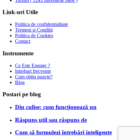
Turism
(
1243 Intrebarile mele
)
Link-uri Utile
Politica de confidentialitate
Termeni si Conditii
Politica de Cookies
Contact
Instrumente
Ce Este Engage ?
Intrebari frecvente
Cum obtin puncte?
Blog
Postari pe blog
Din culise: cum funcționează un
Răspuns util sau răspuns de
Cum să formulezi întrebări inteligente