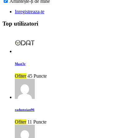
Amintește-ți de mine
Inregistreaza-te
Top utilizatori
Mast3r
Ofiter
45 Puncte
radustoian96
Ofiter
11 Puncte