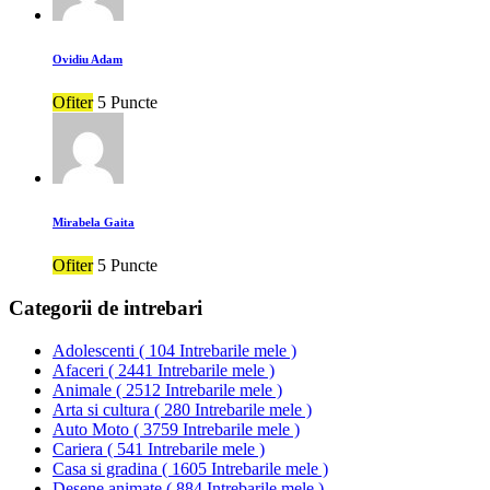
Ovidiu Adam
Ofiter
5 Puncte
Mirabela Gaita
Ofiter
5 Puncte
Categorii de intrebari
Adolescenti
(
104 Intrebarile mele
)
Afaceri
(
2441 Intrebarile mele
)
Animale
(
2512 Intrebarile mele
)
Arta si cultura
(
280 Intrebarile mele
)
Auto Moto
(
3759 Intrebarile mele
)
Cariera
(
541 Intrebarile mele
)
Casa si gradina
(
1605 Intrebarile mele
)
Desene animate
(
884 Intrebarile mele
)