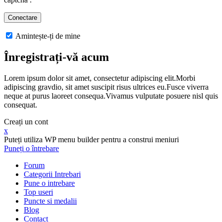
Amintește-ți de mine
Înregistrați-vă acum
Lorem ipsum dolor sit amet, consectetur adipiscing elit.Morbi
adipiscing gravdio, sit amet suscipit risus ultrices eu.Fusce viverra
neque at purus laoreet consequa.Vivamus vulputate posuere nisl quis
consequat.
Creați un cont
x
Puteți utiliza WP menu builder pentru a construi meniuri
Puneți o întrebare
Forum
Categorii Intrebari
Pune o intrebare
Top useri
Puncte si medalii
Blog
Contact