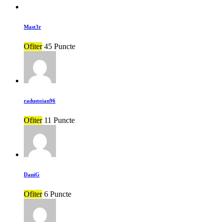
Mast3r
Ofiter
45 Puncte
radustoian96
Ofiter
11 Puncte
DaniG
Ofiter
6 Puncte