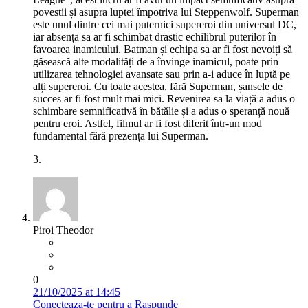
povestii și asupra luptei împotriva lui Steppenwolf. Superman
este unul dintre cei mai puternici supereroi din universul DC,
iar absența sa ar fi schimbat drastic echilibrul puterilor în
favoarea inamicului. Batman și echipa sa ar fi fost nevoiți să
găsească alte modalități de a învinge inamicul, poate prin
utilizarea tehnologiei avansate sau prin a-i aduce în luptă pe
alți supereroi. Cu toate acestea, fără Superman, șansele de
succes ar fi fost mult mai mici. Revenirea sa la viață a adus o
schimbare semnificativă în bătălie și a adus o speranță nouă
pentru eroi. Astfel, filmul ar fi fost diferit într-un mod
fundamental fără prezența lui Superman.
3.
Piroi Theodor
0
21/10/2025 at 14:45
Conecteaza-te pentru a Raspunde