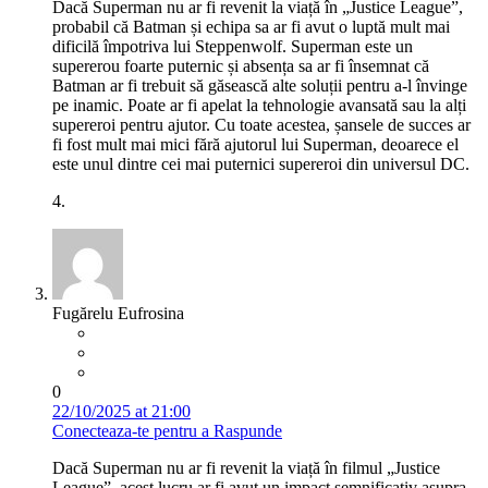
Dacă Superman nu ar fi revenit la viață în „Justice League”,
probabil că Batman și echipa sa ar fi avut o luptă mult mai
dificilă împotriva lui Steppenwolf. Superman este un
supererou foarte puternic și absența sa ar fi însemnat că
Batman ar fi trebuit să găsească alte soluții pentru a-l învinge
pe inamic. Poate ar fi apelat la tehnologie avansată sau la alți
supereroi pentru ajutor. Cu toate acestea, șansele de succes ar
fi fost mult mai mici fără ajutorul lui Superman, deoarece el
este unul dintre cei mai puternici supereroi din universul DC.
4.
Fugărelu Eufrosina
0
22/10/2025 at 21:00
Conecteaza-te pentru a Raspunde
Dacă Superman nu ar fi revenit la viață în filmul „Justice
League”, acest lucru ar fi avut un impact semnificativ asupra