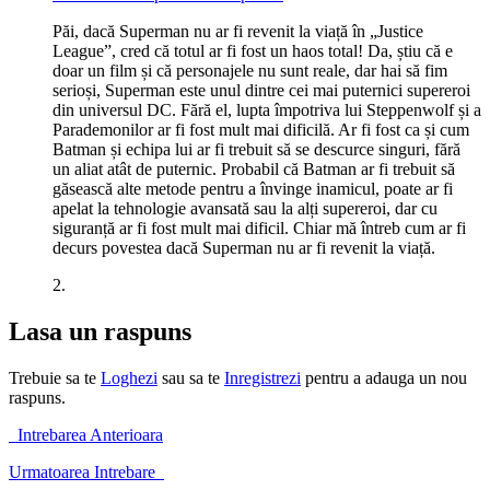
Păi, dacă Superman nu ar fi revenit la viață în „Justice
League”, cred că totul ar fi fost un haos total! Da, știu că e
doar un film și că personajele nu sunt reale, dar hai să fim
serioși, Superman este unul dintre cei mai puternici supereroi
din universul DC. Fără el, lupta împotriva lui Steppenwolf și a
Parademonilor ar fi fost mult mai dificilă. Ar fi fost ca și cum
Batman și echipa lui ar fi trebuit să se descurce singuri, fără
un aliat atât de puternic. Probabil că Batman ar fi trebuit să
găsească alte metode pentru a învinge inamicul, poate ar fi
apelat la tehnologie avansată sau la alți supereroi, dar cu
siguranță ar fi fost mult mai dificil. Chiar mă întreb cum ar fi
decurs povestea dacă Superman nu ar fi revenit la viață.
2.
Lasa un raspuns
Trebuie sa te
Loghezi
sau sa te
Inregistrezi
pentru a adauga un nou
raspuns.
Intrebarea Anterioara
Urmatoarea Intrebare