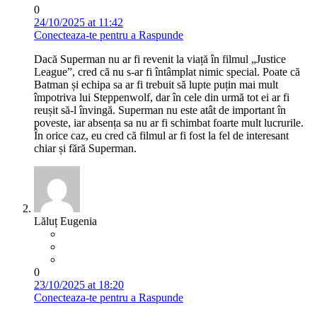
0
24/10/2025 at 11:42
Conecteaza-te pentru a Raspunde
Dacă Superman nu ar fi revenit la viață în filmul „Justice
League”, cred că nu s-ar fi întâmplat nimic special. Poate că
Batman și echipa sa ar fi trebuit să lupte puțin mai mult
împotriva lui Steppenwolf, dar în cele din urmă tot ei ar fi
reușit să-l învingă. Superman nu este atât de important în
poveste, iar absența sa nu ar fi schimbat foarte mult lucrurile.
În orice caz, eu cred că filmul ar fi fost la fel de interesant
chiar și fără Superman.
Lăluț Eugenia
0
23/10/2025 at 18:20
Conecteaza-te pentru a Raspunde