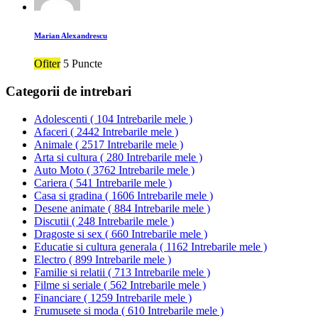
Marian Alexandrescu
Ofiter
5 Puncte
Categorii de intrebari
Adolescenti
(
104 Intrebarile mele
)
Afaceri
(
2442 Intrebarile mele
)
Animale
(
2517 Intrebarile mele
)
Arta si cultura
(
280 Intrebarile mele
)
Auto Moto
(
3762 Intrebarile mele
)
Cariera
(
541 Intrebarile mele
)
Casa si gradina
(
1606 Intrebarile mele
)
Desene animate
(
884 Intrebarile mele
)
Discutii
(
248 Intrebarile mele
)
Dragoste si sex
(
660 Intrebarile mele
)
Educatie si cultura generala
(
1162 Intrebarile mele
)
Electro
(
899 Intrebarile mele
)
Familie si relatii
(
713 Intrebarile mele
)
Filme si seriale
(
562 Intrebarile mele
)
Financiare
(
1259 Intrebarile mele
)
Frumusete si moda
(
610 Intrebarile mele
)