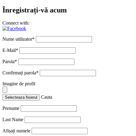
Înregistrați-vă acum
Connect with:
Nume utilizator
*
E-Mail
*
Parola
*
Confirmați parola
*
Imagine de profil
Cauta
Selecteaza fisierul
Prenume
Last Name
Afișați numele