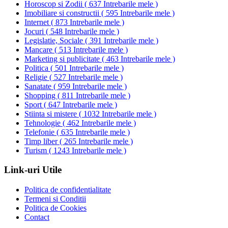
Horoscop si Zodii
(
637 Intrebarile mele
)
Imobiliare si constructii
(
595 Intrebarile mele
)
Internet
(
873 Intrebarile mele
)
Jocuri
(
548 Intrebarile mele
)
Legislatie, Sociale
(
391 Intrebarile mele
)
Mancare
(
513 Intrebarile mele
)
Marketing si publicitate
(
463 Intrebarile mele
)
Politica
(
501 Intrebarile mele
)
Religie
(
527 Intrebarile mele
)
Sanatate
(
959 Intrebarile mele
)
Shopping
(
811 Intrebarile mele
)
Sport
(
647 Intrebarile mele
)
Stiinta si mistere
(
1032 Intrebarile mele
)
Tehnologie
(
462 Intrebarile mele
)
Telefonie
(
635 Intrebarile mele
)
Timp liber
(
265 Intrebarile mele
)
Turism
(
1243 Intrebarile mele
)
Link-uri Utile
Politica de confidentialitate
Termeni si Conditii
Politica de Cookies
Contact