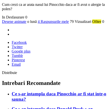
Cum crezi ca ar arata nasul lui Pinocchio daca ar fi avut o alergie la
polen?
In Desfasurare
0
Desene animate
o lună
4 Raspunsurile mele
79 Vizualizari
Ofiter
0
Facebook
Twitter
Google plus
Tumblr
Pinterest
Email
Distribuie
Intrebari Recomandate
Ce s-ar intampla daca Pinocchio ar fi stat intr-o
sauna?
Ce s-ar intampla daca Donald Duck s-ar