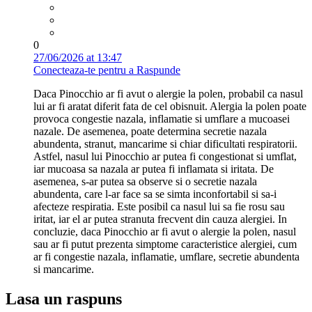
0
27/06/2026 at 13:47
Conecteaza-te pentru a Raspunde
Daca Pinocchio ar fi avut o alergie la polen, probabil ca nasul
lui ar fi aratat diferit fata de cel obisnuit. Alergia la polen poate
provoca congestie nazala, inflamatie si umflare a mucoasei
nazale. De asemenea, poate determina secretie nazala
abundenta, stranut, mancarime si chiar dificultati respiratorii.
Astfel, nasul lui Pinocchio ar putea fi congestionat si umflat,
iar mucoasa sa nazala ar putea fi inflamata si iritata. De
asemenea, s-ar putea sa observe si o secretie nazala
abundenta, care l-ar face sa se simta inconfortabil si sa-i
afecteze respiratia. Este posibil ca nasul lui sa fie rosu sau
iritat, iar el ar putea stranuta frecvent din cauza alergiei. In
concluzie, daca Pinocchio ar fi avut o alergie la polen, nasul
sau ar fi putut prezenta simptome caracteristice alergiei, cum
ar fi congestie nazala, inflamatie, umflare, secretie abundenta
si mancarime.
Lasa un raspuns