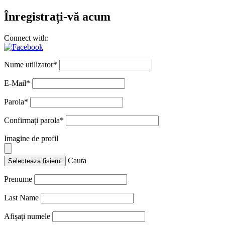
Înregistrați-vă acum
Connect with:
Nume utilizator
*
E-Mail
*
Parola
*
Confirmați parola
*
Imagine de profil
Cauta
Selecteaza fisierul
Prenume
Last Name
Afișați numele