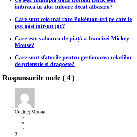
imbraca in alta culoare decat albastru?
Care sunt cele mai rare Pokémon-uri pe care le
pot găsi într-un joc?
Care este valoarea de piață a francizei Mickey
Mouse?
Care sunt sfaturile pentru gestionarea relatiilor
de prietenie si dragoste?
Raspunsurile mele (
4
)
Cotârleț Mirona
0