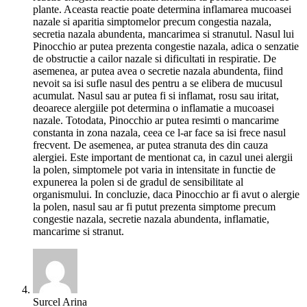
plante. Aceasta reactie poate determina inflamarea mucoasei
nazale si aparitia simptomelor precum congestia nazala,
secretia nazala abundenta, mancarimea si stranutul. Nasul lui
Pinocchio ar putea prezenta congestie nazala, adica o senzatie
de obstructie a cailor nazale si dificultati in respiratie. De
asemenea, ar putea avea o secretie nazala abundenta, fiind
nevoit sa isi sufle nasul des pentru a se elibera de mucusul
acumulat. Nasul sau ar putea fi si inflamat, rosu sau iritat,
deoarece alergiile pot determina o inflamatie a mucoasei
nazale. Totodata, Pinocchio ar putea resimti o mancarime
constanta in zona nazala, ceea ce l-ar face sa isi frece nasul
frecvent. De asemenea, ar putea stranuta des din cauza
alergiei. Este important de mentionat ca, in cazul unei alergii
la polen, simptomele pot varia in intensitate in functie de
expunerea la polen si de gradul de sensibilitate al
organismului. In concluzie, daca Pinocchio ar fi avut o alergie
la polen, nasul sau ar fi putut prezenta simptome precum
congestie nazala, secretie nazala abundenta, inflamatie,
mancarime si stranut.
Surcel Arina