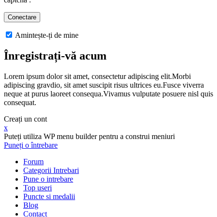
Amintește-ți de mine
Înregistrați-vă acum
Lorem ipsum dolor sit amet, consectetur adipiscing elit.Morbi
adipiscing gravdio, sit amet suscipit risus ultrices eu.Fusce viverra
neque at purus laoreet consequa.Vivamus vulputate posuere nisl quis
consequat.
Creați un cont
x
Puteți utiliza WP menu builder pentru a construi meniuri
Puneți o întrebare
Forum
Categorii Intrebari
Pune o intrebare
Top useri
Puncte si medalii
Blog
Contact