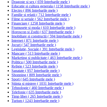
Dragoste si sex
(
659 Intrebarile mele
)
Educatie si cultura generala
(
1158 Intrebarile mele
)
Electro
(
896 Intrebarile mele
)
Familie si relatii
(
712 Intrebarile mele
)
Filme si seriale
(
562 Intrebarile mele
)
Financiare
(
1258 Intrebarile mele
)
Frumusete si moda
(
610 Intrebarile mele
)
Horoscop si Zodii
(
637 Intrebarile mele
)
Imobiliare si constructii
(
594 Intrebarile mele
)
Internet
(
871 Intrebarile mele
)
Jocuri
(
547 Intrebarile mele
)
Legislatie, Sociale
(
391 Intrebarile mele
)
Mancare
(
513 Intrebarile mele
)
Marketing si publicitate
(
463 Intrebarile mele
)
Politica
(
500 Intrebarile mele
)
Religie
(
523 Intrebarile mele
)
Sanatate
(
957 Intrebarile mele
)
Shopping
(
809 Intrebarile mele
)
Sport
(
645 Intrebarile mele
)
Stiinta si mistere
(
1031 Intrebarile mele
)
Tehnologie
(
460 Intrebarile mele
)
Telefonie
(
635 Intrebarile mele
)
Timp liber
(
265 Intrebarile mele
)
Turism
(
1243 Intrebarile mele
)