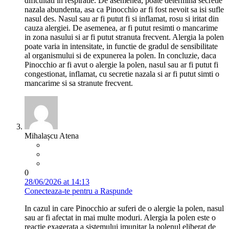
dificultati in respiratie. De asemenea, poate determina secretie
nazala abundenta, asa ca Pinocchio ar fi fost nevoit sa isi sufle
nasul des. Nasul sau ar fi putut fi si inflamat, rosu si iritat din
cauza alergiei. De asemenea, ar fi putut resimti o mancarime
in zona nasului si ar fi putut stranuta frecvent. Alergia la polen
poate varia in intensitate, in functie de gradul de sensibilitate
al organismului si de expunerea la polen. In concluzie, daca
Pinocchio ar fi avut o alergie la polen, nasul sau ar fi putut fi
congestionat, inflamat, cu secretie nazala si ar fi putut simti o
mancarime si sa stranute frecvent.
Mihalașcu Atena
0
28/06/2026 at 14:13
Conecteaza-te pentru a Raspunde
In cazul in care Pinocchio ar suferi de o alergie la polen, nasul
sau ar fi afectat in mai multe moduri. Alergia la polen este o
reactie exagerata a sistemului imunitar la polenul eliberat de