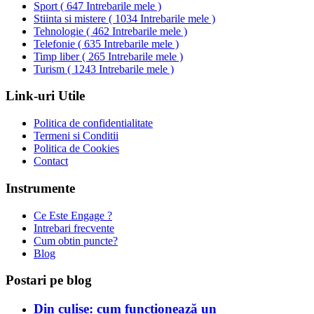
Sport
(
647 Intrebarile mele
)
Stiinta si mistere
(
1034 Intrebarile mele
)
Tehnologie
(
462 Intrebarile mele
)
Telefonie
(
635 Intrebarile mele
)
Timp liber
(
265 Intrebarile mele
)
Turism
(
1243 Intrebarile mele
)
Link-uri Utile
Politica de confidentialitate
Termeni si Conditii
Politica de Cookies
Contact
Instrumente
Ce Este Engage ?
Intrebari frecvente
Cum obtin puncte?
Blog
Postari pe blog
Din culise: cum funcționează un