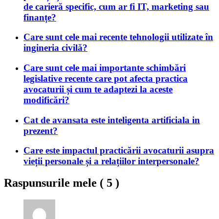
de carieră specific, cum ar fi IT, marketing sau
finanțe?
Care sunt cele mai recente tehnologii utilizate în
ingineria civilă?
Care sunt cele mai importante schimbări
legislative recente care pot afecta practica
avocaturii și cum te adaptezi la aceste
modificări?
Cat de avansata este inteligenta artificiala in
prezent?
Care este impactul practicării avocaturii asupra
vieții personale și a relațiilor interpersonale?
Raspunsurile mele (
5
)