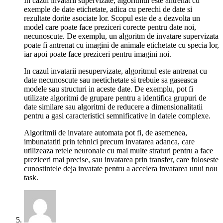
In cazul invatarii supervizate, algoritmul este antrenat cu
exemple de date etichetate, adica cu perechi de date si
rezultate dorite asociate lor. Scopul este de a dezvolta un
model care poate face preziceri corecte pentru date noi,
necunoscute. De exemplu, un algoritm de invatare supervizata
poate fi antrenat cu imagini de animale etichetate cu specia lor,
iar apoi poate face preziceri pentru imagini noi.
In cazul invatarii nesupervizate, algoritmul este antrenat cu
date necunoscute sau neetichetate si trebuie sa gaseasca
modele sau structuri in aceste date. De exemplu, pot fi
utilizate algoritmi de grupare pentru a identifica grupuri de
date similare sau algoritmi de reducere a dimensionalitatii
pentru a gasi caracteristici semnificative in datele complexe.
Algoritmii de invatare automata pot fi, de asemenea,
imbunatatiti prin tehnici precum invatarea adanca, care
utilizeaza retele neuronale cu mai multe straturi pentru a face
preziceri mai precise, sau invatarea prin transfer, care foloseste
cunostintele deja invatate pentru a accelera invatarea unui nou
task.