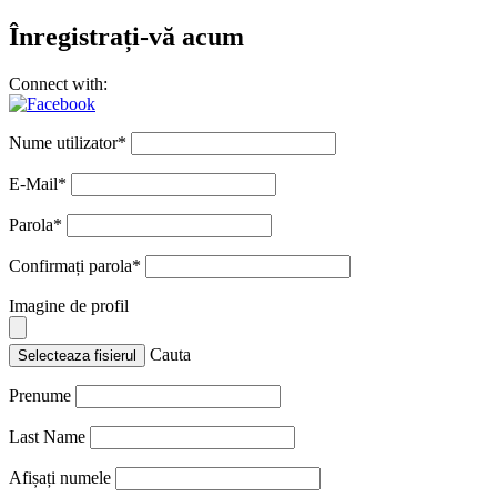
Înregistrați-vă acum
Connect with:
Nume utilizator
*
E-Mail
*
Parola
*
Confirmați parola
*
Imagine de profil
Cauta
Selecteaza fisierul
Prenume
Last Name
Afișați numele