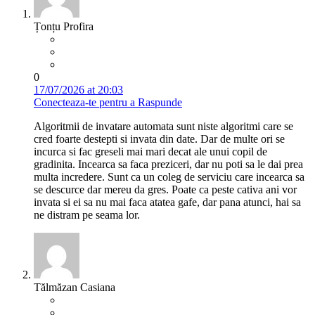
Țonțu Profira
0
17/07/2026 at 20:03
Conecteaza-te pentru a Raspunde
Algoritmii de invatare automata sunt niste algoritmi care se
cred foarte destepti si invata din date. Dar de multe ori se
incurca si fac greseli mai mari decat ale unui copil de
gradinita. Incearca sa faca preziceri, dar nu poti sa le dai prea
multa incredere. Sunt ca un coleg de serviciu care incearca sa
se descurce dar mereu da gres. Poate ca peste cativa ani vor
invata si ei sa nu mai faca atatea gafe, dar pana atunci, hai sa
ne distram pe seama lor.
Tălmăzan Casiana