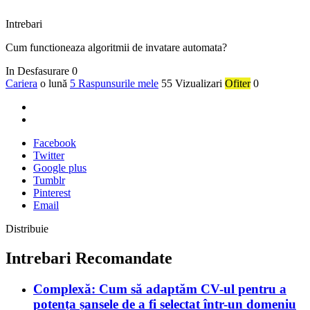
Intrebari
Cum functioneaza algoritmii de invatare automata?
In Desfasurare
0
Cariera
o lună
5 Raspunsurile mele
55 Vizualizari
Ofiter
0
Facebook
Twitter
Google plus
Tumblr
Pinterest
Email
Distribuie
Intrebari Recomandate
Complexă: Cum să adaptăm CV-ul pentru a
potența șansele de a fi selectat într-un domeniu