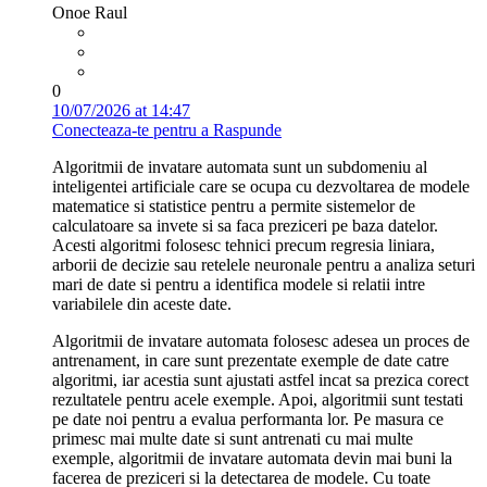
Onoe Raul
0
10/07/2026 at 14:47
Conecteaza-te pentru a Raspunde
Algoritmii de invatare automata sunt un subdomeniu al
inteligentei artificiale care se ocupa cu dezvoltarea de modele
matematice si statistice pentru a permite sistemelor de
calculatoare sa invete si sa faca preziceri pe baza datelor.
Acesti algoritmi folosesc tehnici precum regresia liniara,
arborii de decizie sau retelele neuronale pentru a analiza seturi
mari de date si pentru a identifica modele si relatii intre
variabilele din aceste date.
Algoritmii de invatare automata folosesc adesea un proces de
antrenament, in care sunt prezentate exemple de date catre
algoritmi, iar acestia sunt ajustati astfel incat sa prezica corect
rezultatele pentru acele exemple. Apoi, algoritmii sunt testati
pe date noi pentru a evalua performanta lor. Pe masura ce
primesc mai multe date si sunt antrenati cu mai multe
exemple, algoritmii de invatare automata devin mai buni la
facerea de preziceri si la detectarea de modele. Cu toate