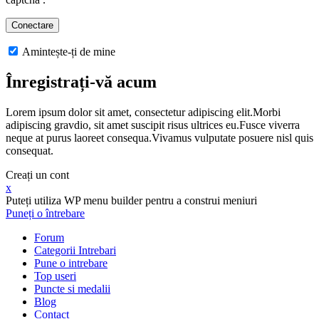
Amintește-ți de mine
Înregistrați-vă acum
Lorem ipsum dolor sit amet, consectetur adipiscing elit.Morbi
adipiscing gravdio, sit amet suscipit risus ultrices eu.Fusce viverra
neque at purus laoreet consequa.Vivamus vulputate posuere nisl quis
consequat.
Creați un cont
x
Puteți utiliza WP menu builder pentru a construi meniuri
Puneți o întrebare
Forum
Categorii Intrebari
Pune o intrebare
Top useri
Puncte si medalii
Blog
Contact