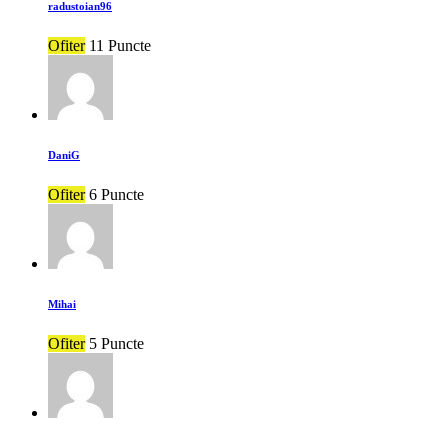
radustoian96
Ofiter
11 Puncte
DaniG
Ofiter
6 Puncte
Mihai
Ofiter
5 Puncte