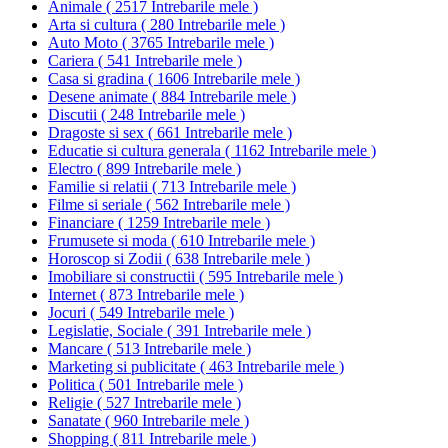
Animale
(
2517 Intrebarile mele
)
Arta si cultura
(
280 Intrebarile mele
)
Auto Moto
(
3765 Intrebarile mele
)
Cariera
(
541 Intrebarile mele
)
Casa si gradina
(
1606 Intrebarile mele
)
Desene animate
(
884 Intrebarile mele
)
Discutii
(
248 Intrebarile mele
)
Dragoste si sex
(
661 Intrebarile mele
)
Educatie si cultura generala
(
1162 Intrebarile mele
)
Electro
(
899 Intrebarile mele
)
Familie si relatii
(
713 Intrebarile mele
)
Filme si seriale
(
562 Intrebarile mele
)
Financiare
(
1259 Intrebarile mele
)
Frumusete si moda
(
610 Intrebarile mele
)
Horoscop si Zodii
(
638 Intrebarile mele
)
Imobiliare si constructii
(
595 Intrebarile mele
)
Internet
(
873 Intrebarile mele
)
Jocuri
(
549 Intrebarile mele
)
Legislatie, Sociale
(
391 Intrebarile mele
)
Mancare
(
513 Intrebarile mele
)
Marketing si publicitate
(
463 Intrebarile mele
)
Politica
(
501 Intrebarile mele
)
Religie
(
527 Intrebarile mele
)
Sanatate
(
960 Intrebarile mele
)
Shopping
(
811 Intrebarile mele
)