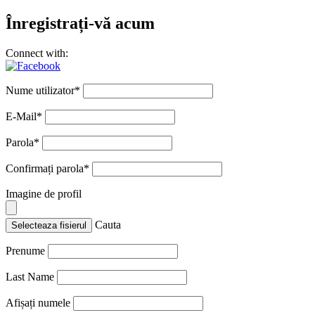
Înregistrați-vă acum
Connect with:
Nume utilizator
*
E-Mail
*
Parola
*
Confirmați parola
*
Imagine de profil
Cauta
Selecteaza fisierul
Prenume
Last Name
Afișați numele