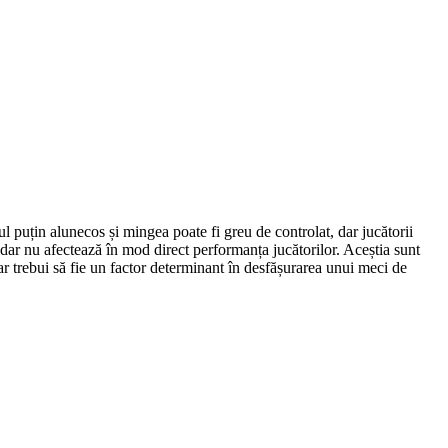
l puțin alunecos și mingea poate fi greu de controlat, dar jucătorii
, dar nu afectează în mod direct performanța jucătorilor. Aceștia sunt
u ar trebui să fie un factor determinant în desfășurarea unui meci de