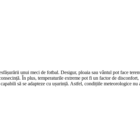
ășurării unui meci de fotbal. Desigur, ploaia sau vântul pot face terenu
 consecință. În plus, temperaturile extreme pot fi un factor de disconfort
unt capabili să se adapteze cu ușurință. Astfel, condițiile meteorologice n