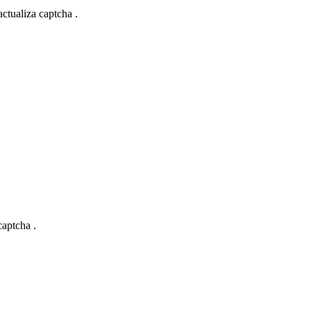
actualiza captcha .
captcha .