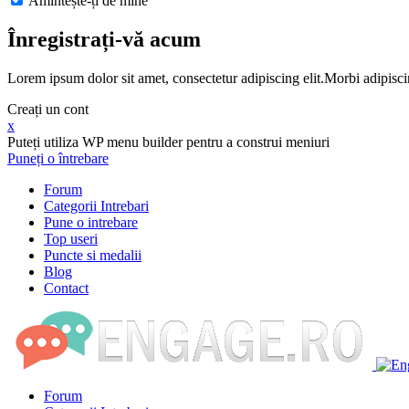
Amintește-ți de mine
Înregistrați-vă acum
Lorem ipsum dolor sit amet, consectetur adipiscing elit.Morbi adipisci
Creați un cont
x
Puteți utiliza WP menu builder pentru a construi meniuri
Puneți o întrebare
Forum
Categorii Intrebari
Pune o intrebare
Top useri
Puncte si medalii
Blog
Contact
Forum