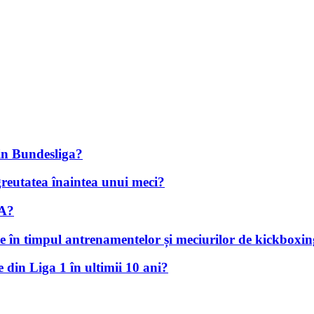
din Bundesliga?
greutatea înaintea unui meci?
MA?
re în timpul antrenamentelor și meciurilor de kickboxi
 din Liga 1 în ultimii 10 ani?