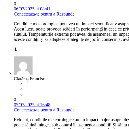
0
06/07/2025 at 08:41
Conecteaza-te pentru a Raspunde
Condițiile meteorologice pot avea un impact semnificativ asupra d
Acest lucru poate provoca scăderi în performanță în ceea ce prive
șutului. Temperaturile extreme pot avea, de asemenea, un impact 
aceste condiții și să adapteze strategiile de joc în consecință, av
4.
Ciatăraș Francisc
0
05/07/2025 at 16:48
Conecteaza-te pentru a Raspunde
Evident, condițiile meteorologice au un impact major asupra desf
poate să țină mingea sub control în asemenea condiții! Și să nu m