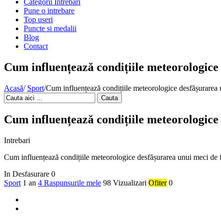
Categorii Intrebari
Pune o intrebare
Top useri
Puncte si medalii
Blog
Contact
Cum influențează condițiile meteorologice
Acasă
/
Sport
/
Cum influențează condițiile meteorologice desfășurarea 
Cauta
Cum influențează condițiile meteorologice
Intrebari
Cum influențează condițiile meteorologice desfășurarea unui meci de 
In Desfasurare
0
Sport
1 an
4 Raspunsurile mele
98 Vizualizari
Ofiter
0