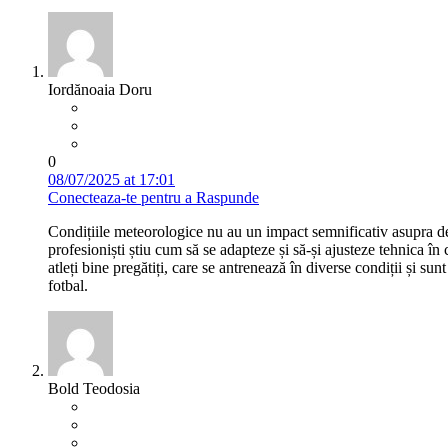
Iordănoaia Doru
0
08/07/2025 at 17:01
Conecteaza-te pentru a Raspunde
Condițiile meteorologice nu au un impact semnificativ asupra desf
profesioniști știu cum să se adapteze și să-și ajusteze tehnica în
atleți bine pregătiți, care se antrenează în diverse condiții și s
fotbal.
Bold Teodosia