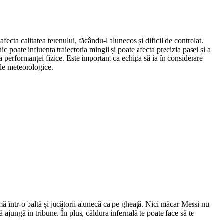
cta calitatea terenului, făcându-l alunecos și dificil de controlat.
 poate influența traiectoria mingii și poate afecta precizia pasei și a
 performanței fizice. Este important ca echipa să ia în considerare
iile meteorologice.
ă într-o baltă și jucătorii alunecă ca pe gheață. Nici măcar Messi nu
ajungă în tribune. În plus, căldura infernală te poate face să te