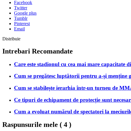
Facebook
Twitter
Google plus
Tumblr
Pinterest
Email
Distribuie
Intrebari Recomandate
Care este stadionul cu cea mai mare capacitate 
Cum se pregătesc luptătorii pentru a-și menține 
Cum se stabilește ierarhia într-un turneu de M
Ce tipuri de echipament de protecție sunt necesa
Cum a evoluat numărul de spectatori la meciurile
Raspunsurile mele (
4
)