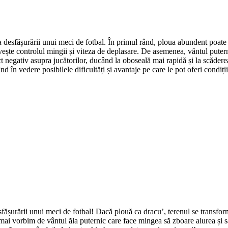
esfășurării unui meci de fotbal. În primul rând, ploua abundent poate afe
ște controlul mingii și viteza de deplasare. De asemenea, vântul puternic
negativ asupra jucătorilor, ducând la oboseală mai rapidă și la scăderea
ând în vedere posibilele dificultăți și avantaje pe care le pot oferi condiț
ășurării unui meci de fotbal! Dacă plouă ca dracu’, terenul se transform
ai vorbim de vântul ăla puternic care face mingea să zboare aiurea și să 