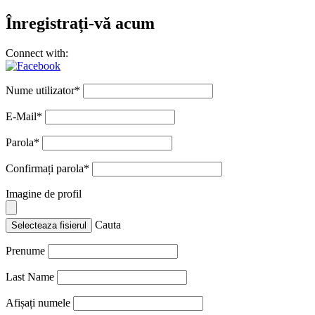
Înregistrați-vă acum
Connect with:
Nume utilizator
*
E-Mail
*
Parola
*
Confirmați parola
*
Imagine de profil
Cauta
Selecteaza fisierul
Prenume
Last Name
Afișați numele