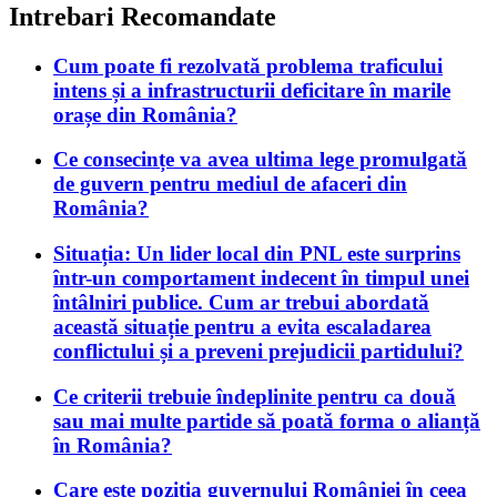
Intrebari Recomandate
Cum poate fi rezolvată problema traficului
intens și a infrastructurii deficitare în marile
orașe din România?
Ce consecințe va avea ultima lege promulgată
de guvern pentru mediul de afaceri din
România?
Situația: Un lider local din PNL este surprins
într-un comportament indecent în timpul unei
întâlniri publice. Cum ar trebui abordată
această situație pentru a evita escaladarea
conflictului și a preveni prejudicii partidului?
Ce criterii trebuie îndeplinite pentru ca două
sau mai multe partide să poată forma o alianță
în România?
Care este poziția guvernului României în ceea