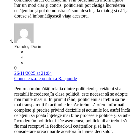
într-un mod clar și concis, politicienii pot câștiga încrederea
cetățenilor și pot demonstra că sunt deschiși la dialog și că își
doresc să îmbunătățească viața acestora.
Frandeș Dorin
0
26/11/2025 at 21:04
Conecteaza-te pentru a Raspunde
Pentru a îmbunătăți relația dintre politicieni și cetățeni și a
restabili încrederea în clasa politică, este necesar să se adopte
mai multe măsuri. În primul rând, politicienii ar trebui să fie
mai transparenți în acțiunile lor. Ar trebui să ofere informații
complete și precise privind deciziile și acțiunile lor, astfel încât
cetățenii să poată înțelege mai bine procesele politice și să aibă
încredere în politicieni. De asemenea, politicienii ar trebui să
fie mai receptivi la feedback-ul cetățenilor și să ia în
considerare preocupările acestora în luarea deciziilor.