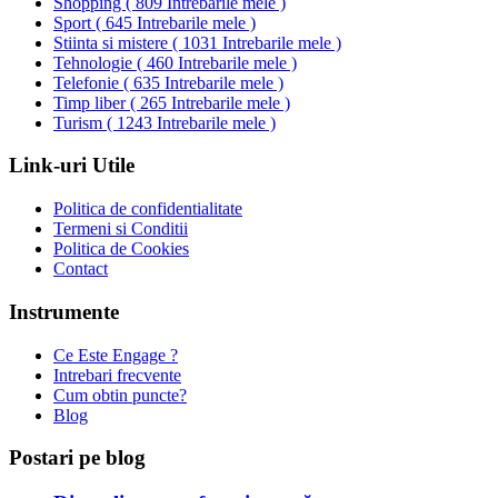
Shopping
(
809 Intrebarile mele
)
Sport
(
645 Intrebarile mele
)
Stiinta si mistere
(
1031 Intrebarile mele
)
Tehnologie
(
460 Intrebarile mele
)
Telefonie
(
635 Intrebarile mele
)
Timp liber
(
265 Intrebarile mele
)
Turism
(
1243 Intrebarile mele
)
Link-uri Utile
Politica de confidentialitate
Termeni si Conditii
Politica de Cookies
Contact
Instrumente
Ce Este Engage ?
Intrebari frecvente
Cum obtin puncte?
Blog
Postari pe blog