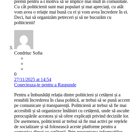
premii pentru a-i motiva să se implice mai mult în comunitate.
Cu cât politicienii sunt mai populari și mai apreciați, cu atât
vom avea o relație mai bună cu ei și vom avea încredere în ei.
Deci, hai să organizăm petreceri și să ne bucurăm cu
politicienii!
Condriuc Sofia
0
27/11/2025 at 14:54
Conecteaza-te pentru a Raspunde
Pentru a îmbunătăți relația dintre politicieni și cetățeni și a
restabili încrederea în clasa politică, ar trebui să se pună accent
pe comunicare și transparență. Politicienii ar trebui să fie mai
accesibili și să organizeze întâlniri cu cetățenii, unde să asculte
preocupările acestora și să ofere explicații privind deciziile lor.
De asemenea, politicienii ar trebui să fie mai activi pe rețelele
de socializare și să folosească aceste platforme pentru a
comunica direct cu cetățenii. Prin prezentarea informațiilor