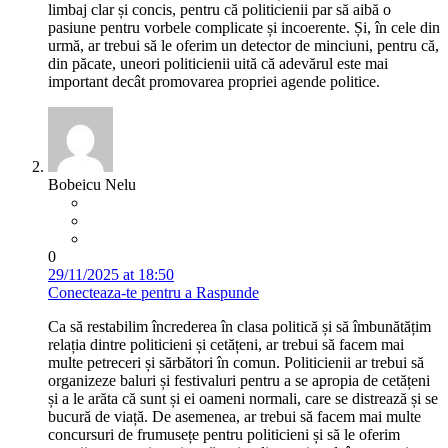
limbaj clar și concis, pentru că politicienii par să aibă o
pasiune pentru vorbele complicate și incoerente. Și, în cele din
urmă, ar trebui să le oferim un detector de minciuni, pentru că,
din păcate, uneori politicienii uită că adevărul este mai
important decât promovarea propriei agende politice.
Bobeicu Nelu
0
29/11/2025 at 18:50
Conecteaza-te pentru a Raspunde
Ca să restabilim încrederea în clasa politică și să îmbunătățim
relația dintre politicieni și cetățeni, ar trebui să facem mai
multe petreceri și sărbători în comun. Politicienii ar trebui să
organizeze baluri și festivaluri pentru a se apropia de cetățeni
și a le arăta că sunt și ei oameni normali, care se distrează și se
bucură de viață. De asemenea, ar trebui să facem mai multe
concursuri de frumusețe pentru politicieni și să le oferim