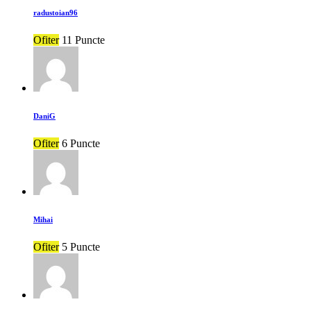
radustoian96
Ofiter
11 Puncte
DaniG
Ofiter
6 Puncte
Mihai
Ofiter
5 Puncte