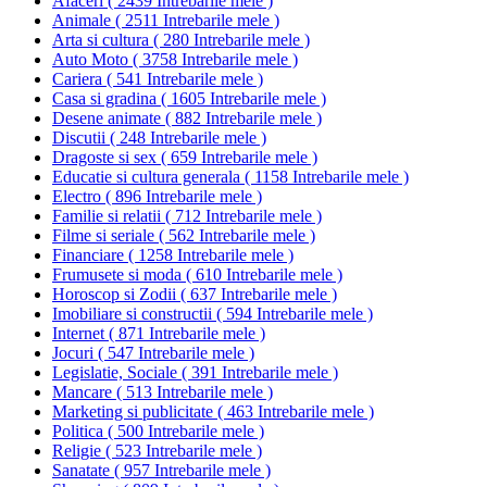
Afaceri
(
2439 Intrebarile mele
)
Animale
(
2511 Intrebarile mele
)
Arta si cultura
(
280 Intrebarile mele
)
Auto Moto
(
3758 Intrebarile mele
)
Cariera
(
541 Intrebarile mele
)
Casa si gradina
(
1605 Intrebarile mele
)
Desene animate
(
882 Intrebarile mele
)
Discutii
(
248 Intrebarile mele
)
Dragoste si sex
(
659 Intrebarile mele
)
Educatie si cultura generala
(
1158 Intrebarile mele
)
Electro
(
896 Intrebarile mele
)
Familie si relatii
(
712 Intrebarile mele
)
Filme si seriale
(
562 Intrebarile mele
)
Financiare
(
1258 Intrebarile mele
)
Frumusete si moda
(
610 Intrebarile mele
)
Horoscop si Zodii
(
637 Intrebarile mele
)
Imobiliare si constructii
(
594 Intrebarile mele
)
Internet
(
871 Intrebarile mele
)
Jocuri
(
547 Intrebarile mele
)
Legislatie, Sociale
(
391 Intrebarile mele
)
Mancare
(
513 Intrebarile mele
)
Marketing si publicitate
(
463 Intrebarile mele
)
Politica
(
500 Intrebarile mele
)
Religie
(
523 Intrebarile mele
)
Sanatate
(
957 Intrebarile mele
)