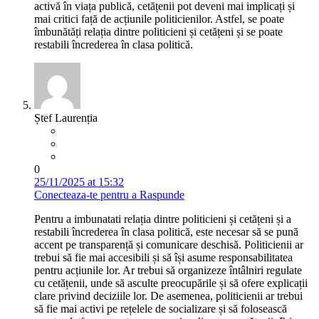
activă în viața publică, cetățenii pot deveni mai implicați și
mai critici față de acțiunile politicienilor. Astfel, se poate
îmbunătăți relația dintre politicieni și cetățeni și se poate
restabili încrederea în clasa politică.
Ștef Laurenția
0
25/11/2025 at 15:32
Conecteaza-te pentru a Raspunde
Pentru a imbunatati relația dintre politicieni și cetățeni și a
restabili încrederea în clasa politică, este necesar să se pună
accent pe transparență și comunicare deschisă. Politicienii ar
trebui să fie mai accesibili și să își asume responsabilitatea
pentru acțiunile lor. Ar trebui să organizeze întâlniri regulate
cu cetățenii, unde să asculte preocupările și să ofere explicații
clare privind deciziile lor. De asemenea, politicienii ar trebui
să fie mai activi pe rețelele de socializare și să folosească