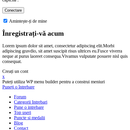
Amintește-ți de mine
Înregistrați-vă acum
Lorem ipsum dolor sit amet, consectetur adipiscing elit.Morbi
adipiscing gravdio, sit amet suscipit risus ultrices eu.Fusce viverra
neque at purus laoreet consequa.Vivamus vulputate posuere nisl quis
consequat.
Creați un cont
x
Puteți utiliza WP menu builder pentru a construi meniuri
Puneți o întrebare
Forum
Categorii Intrebari
Pune o intrebare
Top useri
Puncte si medalii
Blog
Contact