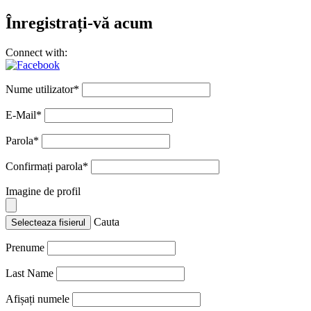
Înregistrați-vă acum
Connect with:
Nume utilizator
*
E-Mail
*
Parola
*
Confirmați parola
*
Imagine de profil
Cauta
Selecteaza fisierul
Prenume
Last Name
Afișați numele