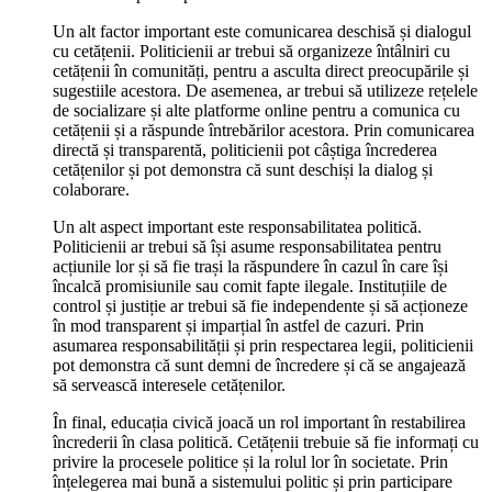
Un alt factor important este comunicarea deschisă și dialogul
cu cetățenii. Politicienii ar trebui să organizeze întâlniri cu
cetățenii în comunități, pentru a asculta direct preocupările și
sugestiile acestora. De asemenea, ar trebui să utilizeze rețelele
de socializare și alte platforme online pentru a comunica cu
cetățenii și a răspunde întrebărilor acestora. Prin comunicarea
directă și transparentă, politicienii pot câștiga încrederea
cetățenilor și pot demonstra că sunt deschiși la dialog și
colaborare.
Un alt aspect important este responsabilitatea politică.
Politicienii ar trebui să își asume responsabilitatea pentru
acțiunile lor și să fie trași la răspundere în cazul în care își
încalcă promisiunile sau comit fapte ilegale. Instituțiile de
control și justiție ar trebui să fie independente și să acționeze
în mod transparent și imparțial în astfel de cazuri. Prin
asumarea responsabilității și prin respectarea legii, politicienii
pot demonstra că sunt demni de încredere și că se angajează
să servească interesele cetățenilor.
În final, educația civică joacă un rol important în restabilirea
încrederii în clasa politică. Cetățenii trebuie să fie informați cu
privire la procesele politice și la rolul lor în societate. Prin
înțelegerea mai bună a sistemului politic și prin participare