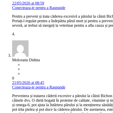
22/05/2026 at 08:59
Conecteaza-te pentru a Raspunde
Pentru a preveni și trata căderea excesivă a părului la câinii Bic
Periați-l regulat pentru a îndepărta părul mort și pentru a prev
severă, ar trebui să mergeți la veterinar pentru a afla cauza și p
4.
Molceanu Didina
0
21/05/2026 at 08:45
Conecteaza-te pentru a Raspunde
Prevenirea și tratarea căderii excesive a părului la câinii Bicho
câinele dvs. O dietă bogată în proteine de calitate, vitamine și m
și omega-6, pot ajuta la întărirea părului și la menținerea sănătăț
pot irita pielea și pot duce la căderea părului. De asemenea, este