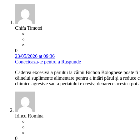
Chifa Timotei
0
23/05/2026 at 09:36
Conecteaza-te pentru a Raspunde
Căderea excesivă a părului la câinii Bichon Bolognese poate fi p
câinelui suplimente alimentare pentru a întări părul și a reduce că
chimice agresive sau a periatului excesiv, deoarece acestea pot a
Irincu Romina
0