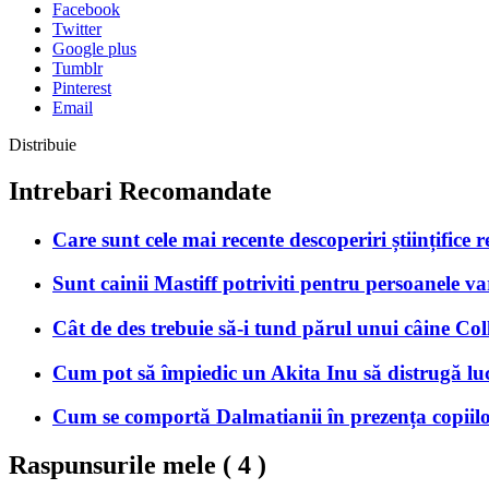
Facebook
Twitter
Google plus
Tumblr
Pinterest
Email
Distribuie
Intrebari Recomandate
Care sunt cele mai recente descoperiri științifice r
Sunt cainii Mastiff potriviti pentru persoanele va
Cât de des trebuie să-i tund părul unui câine Col
Cum pot să împiedic un Akita Inu să distrugă luc
Cum se comportă Dalmatianii în prezența copiilo
Raspunsurile mele (
4
)