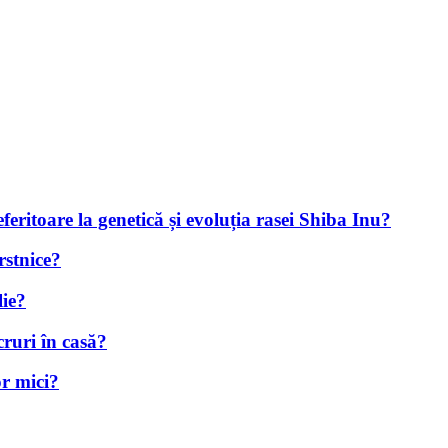
eferitoare la genetică și evoluția rasei Shiba Inu?
rstnice?
lie?
ruri în casă?
r mici?