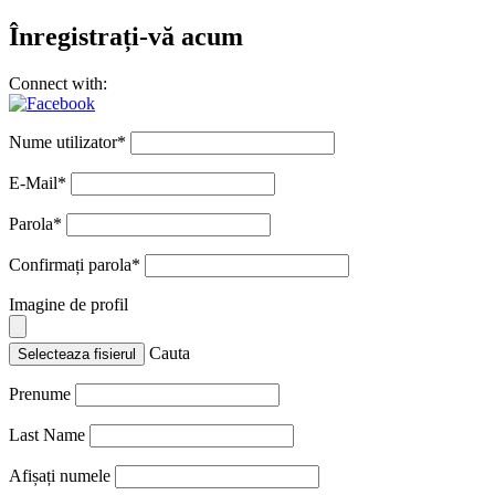
Înregistrați-vă acum
Connect with:
Nume utilizator
*
E-Mail
*
Parola
*
Confirmați parola
*
Imagine de profil
Cauta
Selecteaza fisierul
Prenume
Last Name
Afișați numele