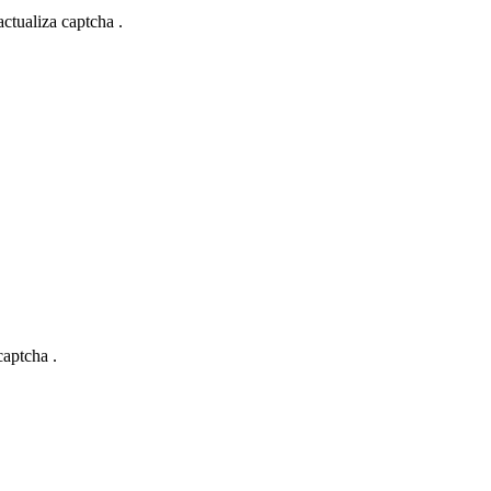
actualiza captcha .
captcha .