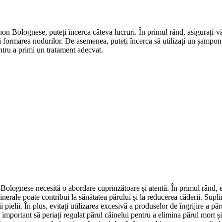
hon Bolognese, puteți încerca câteva lucruri. În primul rând, asigurați-vă 
eni formarea nodurilor. De asemenea, puteți încerca să utilizați un șampo
entru a primi un tratament adecvat.
n Bolognese necesită o abordare cuprinzătoare și atentă. În primul rând, e
inerale poate contribui la sănătatea părului și la reducerea căderii. Supl
ii pielii. În plus, evitați utilizarea excesivă a produselor de îngrijire a
 important să periați regulat părul câinelui pentru a elimina părul mort ș