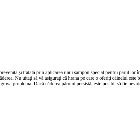
revenită și tratată prin aplicarea unui șampon special pentru părul lor î
derea. Nu uitați să vă asigurați că hrana pe care o oferiți câinelui este b
grava problema. Dacă căderea părului persistă, este posibil să fie nevoie