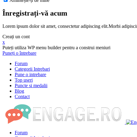
Amintește-ți de mine
Înregistrați-vă acum
Lorem ipsum dolor sit amet, consectetur adipiscing elit.Morbi adipisci
Creați un cont
x
Puteți utiliza WP menu builder pentru a construi meniuri
Puneți o întrebare
Forum
Categorii Intrebari
Pune o intrebare
Top useri
Puncte si medalii
Blog
Contact
Forum