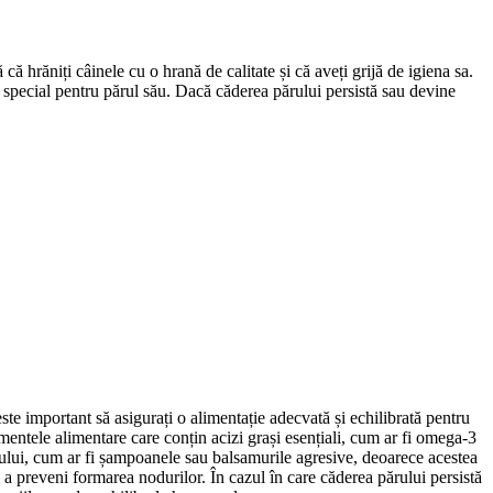
că hrăniți câinele cu o hrană de calitate și că aveți grijă de igiena sa.
n special pentru părul său. Dacă căderea părului persistă sau devine
ste important să asigurați o alimentație adecvată și echilibrată pentru
imentele alimentare care conțin acizi grași esențiali, cum ar fi omega-3
 părului, cum ar fi șampoanele sau balsamurile agresive, deoarece acestea
i a preveni formarea nodurilor. În cazul în care căderea părului persistă