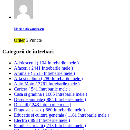
Marian Alexandrescu
Ofiter
5 Puncte
Categorii de intrebari
Adolescenti
(
104 Intrebarile mele
)
Afaceri
(
2441 Intrebarile mele
)
Animale
(
2515 Intrebarile mele
)
Arta si cultura
(
280 Intrebarile mele
)
Auto Moto
(
3761 Intrebarile mele
)
Cariera
(
541 Intrebarile mele
)
Casa si gradina
(
1605 Intrebarile mele
)
Desene animate
(
884 Intrebarile mele
)
Discutii
(
248 Intrebarile mele
)
Dragoste si sex
(
660 Intrebarile mele
)
Educatie si cultura generala
(
1161 Intrebarile mele
)
Electro
(
898 Intrebarile mele
)
Familie si relatii
(
713 Intrebarile mele
)