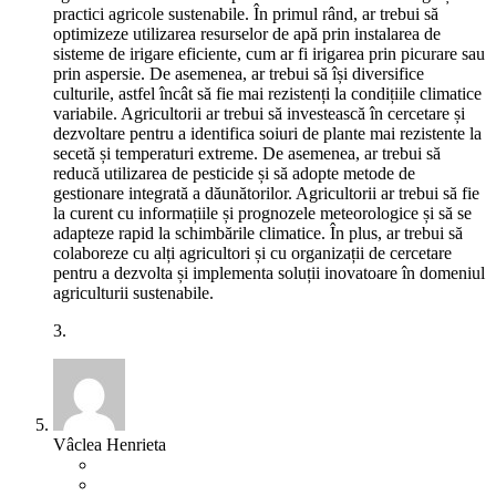
practici agricole sustenabile. În primul rând, ar trebui să
optimizeze utilizarea resurselor de apă prin instalarea de
sisteme de irigare eficiente, cum ar fi irigarea prin picurare sau
prin aspersie. De asemenea, ar trebui să își diversifice
culturile, astfel încât să fie mai rezistenți la condițiile climatice
variabile. Agricultorii ar trebui să investească în cercetare și
dezvoltare pentru a identifica soiuri de plante mai rezistente la
secetă și temperaturi extreme. De asemenea, ar trebui să
reducă utilizarea de pesticide și să adopte metode de
gestionare integrată a dăunătorilor. Agricultorii ar trebui să fie
la curent cu informațiile și prognozele meteorologice și să se
adapteze rapid la schimbările climatice. În plus, ar trebui să
colaboreze cu alți agricultori și cu organizații de cercetare
pentru a dezvolta și implementa soluții inovatoare în domeniul
agriculturii sustenabile.
3.
Vâclea Henrieta