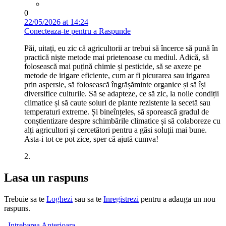
0
22/05/2026 at 14:24
Conecteaza-te pentru a Raspunde
Păi, uitați, eu zic că agricultorii ar trebui să încerce să pună în
practică niște metode mai prietenoase cu mediul. Adică, să
folosească mai puțină chimie și pesticide, să se axeze pe
metode de irigare eficiente, cum ar fi picurarea sau irigarea
prin aspersie, să folosească îngrășăminte organice și să își
diversifice culturile. Să se adapteze, ce să zic, la noile condiții
climatice și să caute soiuri de plante rezistente la secetă sau
temperaturi extreme. Și bineînțeles, să sporească gradul de
conștientizare despre schimbările climatice și să colaboreze cu
alți agricultori și cercetători pentru a găsi soluții mai bune.
Asta-i tot ce pot zice, sper că ajută cumva!
2.
Lasa un raspuns
Trebuie sa te
Loghezi
sau sa te
Inregistrezi
pentru a adauga un nou
raspuns.
Intrebarea Anterioara