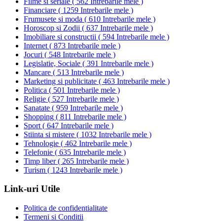
Filme si seriale
(
562 Intrebarile mele
)
Financiare
(
1259 Intrebarile mele
)
Frumusete si moda
(
610 Intrebarile mele
)
Horoscop si Zodii
(
637 Intrebarile mele
)
Imobiliare si constructii
(
594 Intrebarile mele
)
Internet
(
873 Intrebarile mele
)
Jocuri
(
548 Intrebarile mele
)
Legislatie, Sociale
(
391 Intrebarile mele
)
Mancare
(
513 Intrebarile mele
)
Marketing si publicitate
(
463 Intrebarile mele
)
Politica
(
501 Intrebarile mele
)
Religie
(
527 Intrebarile mele
)
Sanatate
(
959 Intrebarile mele
)
Shopping
(
811 Intrebarile mele
)
Sport
(
647 Intrebarile mele
)
Stiinta si mistere
(
1032 Intrebarile mele
)
Tehnologie
(
462 Intrebarile mele
)
Telefonie
(
635 Intrebarile mele
)
Timp liber
(
265 Intrebarile mele
)
Turism
(
1243 Intrebarile mele
)
Link-uri Utile
Politica de confidentialitate
Termeni si Conditii