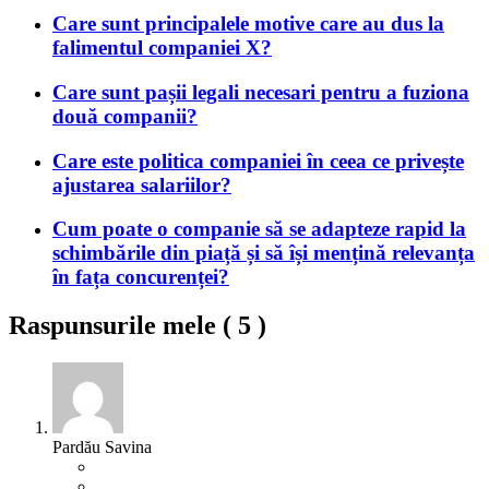
Care sunt principalele motive care au dus la
falimentul companiei X?
Care sunt pașii legali necesari pentru a fuziona
două companii?
Care este politica companiei în ceea ce privește
ajustarea salariilor?
Cum poate o companie să se adapteze rapid la
schimbările din piață și să își mențină relevanța
în fața concurenței?
Raspunsurile mele (
5
)
Pardău Savina