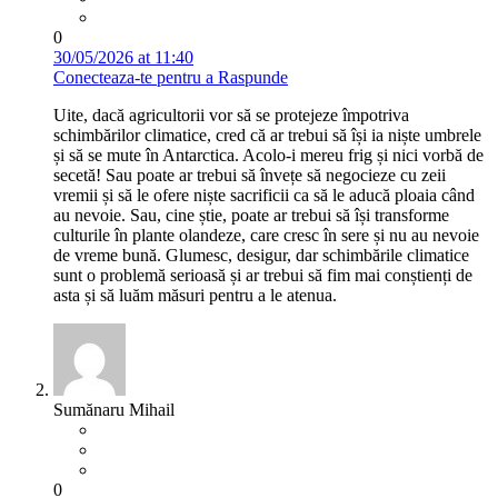
0
30/05/2026 at 11:40
Conecteaza-te pentru a Raspunde
Uite, dacă agricultorii vor să se protejeze împotriva
schimbărilor climatice, cred că ar trebui să își ia niște umbrele
și să se mute în Antarctica. Acolo-i mereu frig și nici vorbă de
secetă! Sau poate ar trebui să învețe să negocieze cu zeii
vremii și să le ofere niște sacrificii ca să le aducă ploaia când
au nevoie. Sau, cine știe, poate ar trebui să își transforme
culturile în plante olandeze, care cresc în sere și nu au nevoie
de vreme bună. Glumesc, desigur, dar schimbările climatice
sunt o problemă serioasă și ar trebui să fim mai conștienți de
asta și să luăm măsuri pentru a le atenua.
Sumănaru Mihail
0