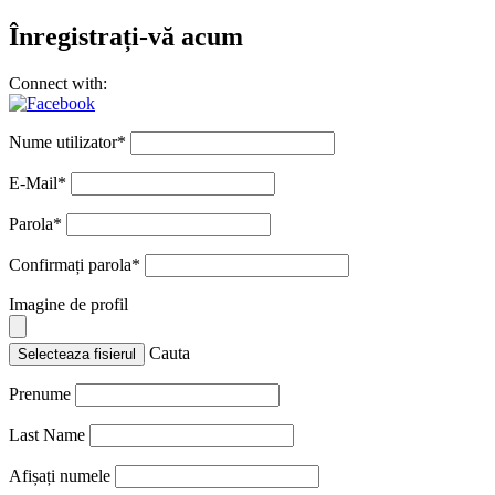
Înregistrați-vă acum
Connect with:
Nume utilizator
*
E-Mail
*
Parola
*
Confirmați parola
*
Imagine de profil
Cauta
Selecteaza fisierul
Prenume
Last Name
Afișați numele