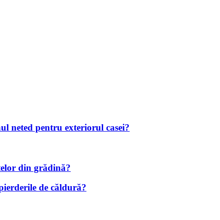
nul neted pentru exteriorul casei?
telor din grădină?
 pierderile de căldură?