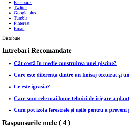
Facebook
Twitter
Google plus
Tumblr
Pinterest
Email
Distribuie
Intrebari Recomandate
Cât costă în medie construirea unei piscine?
Care este diferența dintre un finisaj texturat și u
Ce este igrasia?
Care sunt cele mai bune tehnici de irigare a plan
Cum pot izola ferestrele și ușile pentru a preveni
Raspunsurile mele (
4
)