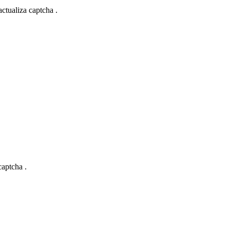
actualiza captcha .
captcha .