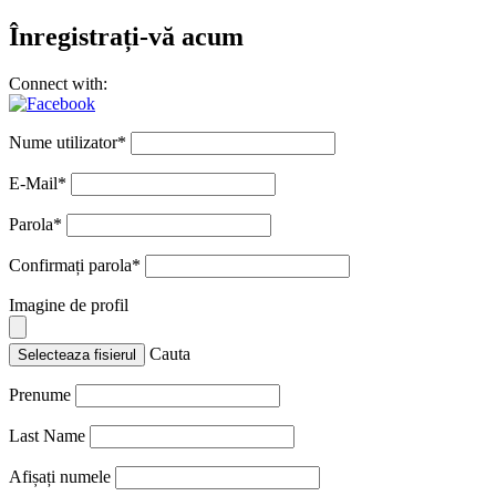
Înregistrați-vă acum
Connect with:
Nume utilizator
*
E-Mail
*
Parola
*
Confirmați parola
*
Imagine de profil
Cauta
Selecteaza fisierul
Prenume
Last Name
Afișați numele