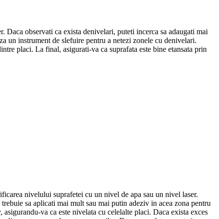
ser. Daca observati ca exista denivelari, puteti incerca sa adaugati mai
liza un instrument de slefuire pentru a netezi zonele cu denivelari.
intre placi. La final, asigurati-va ca suprafata este bine etansata prin
rificarea nivelului suprafetei cu un nivel de apa sau un nivel laser.
, trebuie sa aplicati mai mult sau mai putin adeziv in acea zona pentru
iv, asigurandu-va ca este nivelata cu celelalte placi. Daca exista exces