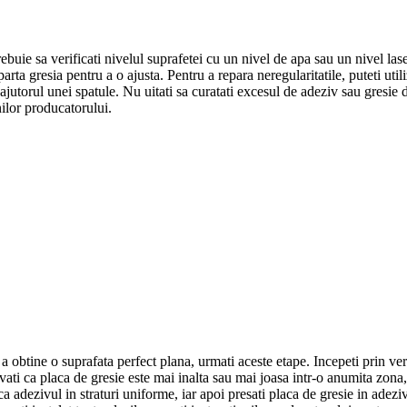
trebuie sa verificati nivelul suprafetei cu un nivel de apa sau un nivel la
arta gresia pentru a o ajusta. Pentru a repara neregularitatile, puteti uti
 ajutorul unei spatule. Nu uitati sa curatati excesul de adeziv sau gresie d
nilor producatorului.
i a obtine o suprafata perfect plana, urmati aceste etape. Incepeti prin ve
vati ca placa de gresie este mai inalta sau mai joasa intr-o anumita zona
ica adezivul in straturi uniforme, iar apoi presati placa de gresie in adez