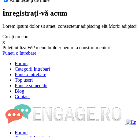
Amintește-ți de mine
Înregistrați-vă acum
Lorem ipsum dolor sit amet, consectetur adipiscing elit.Morbi adipisci
Creați un cont
x
Puteți utiliza WP menu builder pentru a construi meniuri
Puneți o întrebare
Forum
Categorii Intrebari
Pune o intrebare
Top useri
Puncte si medalii
Blog
Contact
Forum