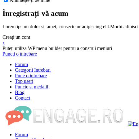
Amintește-ți de mine
Înregistrați-vă acum
Lorem ipsum dolor sit amet, consectetur adipiscing elit.Morbi adipisci
Creați un cont
x
Puteți utiliza WP menu builder pentru a construi meniuri
Puneți o întrebare
Forum
Categorii Intrebari
Pune o intrebare
Top useri
Puncte si medalii
Blog
Contact
Forum