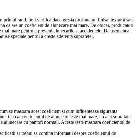
n primul rand, poti verifica daca gresia prezinta un finisaj texturat sau
mna ca are un coeficient de alunecare mai mare. De obicei, producatorii
re mai mare pentru a preveni alunecarile si accidentele. De asemenea,
duse speciale pentru a creste aderenta suprafetei.
m cum se masoara acest coeficient si cum influenteaza siguranta
minte. Cu cat coeficientul de alunecare este mai mare, cu atat suprafata
 de alunecare cu pantofi normali. Aceste teste masoara coeficientul de
cificatii ar trebui sa contina informatii despre coeficientul de