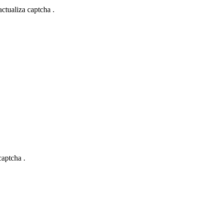
actualiza captcha .
captcha .