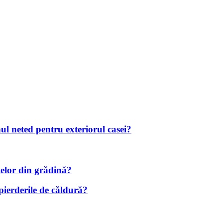
nul neted pentru exteriorul casei?
telor din grădină?
 pierderile de căldură?