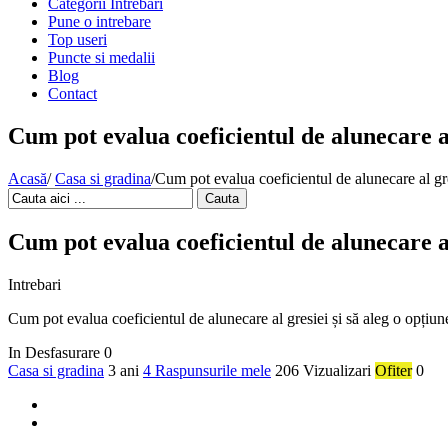
Categorii Intrebari
Pune o intrebare
Top useri
Puncte si medalii
Blog
Contact
Cum pot evalua coeficientul de alunecare al
Acasă
/
Casa si gradina
/
Cum pot evalua coeficientul de alunecare al gre
Cauta
Cum pot evalua coeficientul de alunecare al
Intrebari
Cum pot evalua coeficientul de alunecare al gresiei și să aleg o opțiun
In Desfasurare
0
Casa si gradina
3 ani
4 Raspunsurile mele
206 Vizualizari
Ofiter
0