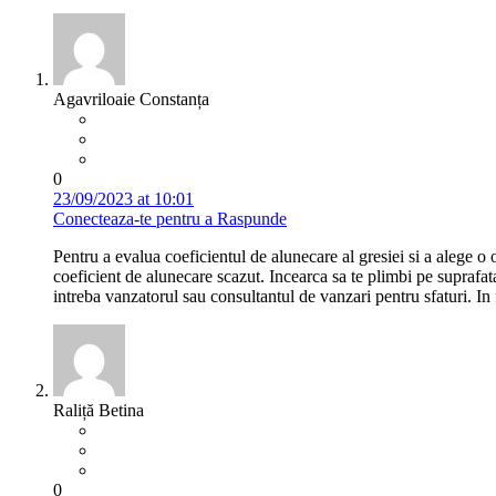
Agavriloaie Constanța
0
23/09/2023 at 10:01
Conecteaza-te pentru a Raspunde
Pentru a evalua coeficientul de alunecare al gresiei si a alege o o
coeficient de alunecare scazut. Incearca sa te plimbi pe suprafata
intreba vanzatorul sau consultantul de vanzari pentru sfaturi. In f
Raliță Betina
0