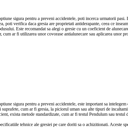
optiune sigura pentru a preveni accidentele, poti incerca urmatorii pasi. I
, poti verifica daca gresia are proprietati antiderapante, ceea ce insea
odusului. Este recomandat sa alegi o gresie cu un coeficient de aluneca
, cum ar fi utilizarea unor covorase antialunecare sau aplicarea unor pro
o optiune sigura pentru a preveni accidentele, este important sa intelege
ei suprafete, cum ar fi gresia, la piciorul uman sau alte tipuri de incalta
icient, exista metode standardizate, cum ar fi testul Pendulum sau testul
ificatiile tehnice ale gresiei pe care doriti sa o achizitionati. Aceste spe