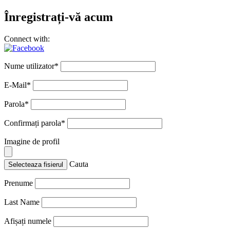
Înregistrați-vă acum
Connect with:
Nume utilizator
*
E-Mail
*
Parola
*
Confirmați parola
*
Imagine de profil
Cauta
Selecteaza fisierul
Prenume
Last Name
Afișați numele