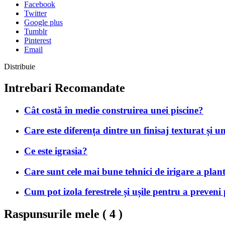
Facebook
Twitter
Google plus
Tumblr
Pinterest
Email
Distribuie
Intrebari Recomandate
Cât costă în medie construirea unei piscine?
Care este diferența dintre un finisaj texturat și u
Ce este igrasia?
Care sunt cele mai bune tehnici de irigare a plan
Cum pot izola ferestrele și ușile pentru a preveni
Raspunsurile mele (
4
)