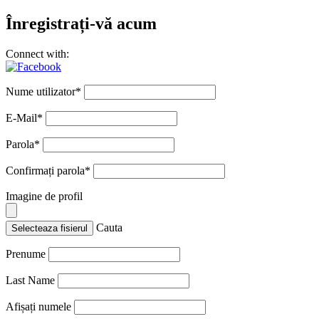
Înregistrați-vă acum
Connect with:
Nume utilizator
*
E-Mail
*
Parola
*
Confirmați parola
*
Imagine de profil
Cauta
Selecteaza fisierul
Prenume
Last Name
Afișați numele