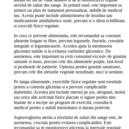
nivelul de zahar din sange. In primul rand, este important sa
urmezi un plan de tratament personalizat, stabilit de medicul
tau. Acesta poate include administrarea de insulina sau
medicamente antidiabetice orale, precum si o dieta echilibrata
si exercitii fizice regulate.
In ceea ce priveste alimentatia, este recomandat sa consumi
alimente bogate in fibre, precum legumele, fructele, cerealele
integrale si leguminoasele. Acestea ajuta la mentinerea
glicemiei stabile si la evitarea varfurilor glicemice. De
asemenea, este important sa eviti consumul excesiv de grasimi
saturate si trans, precum cele din alimentele prajite, fast-food
si produsele de patiserie. Opteaza pentru grasimi sanatoase,
precum cele din uleiurile vegetale nerafinate, nuci si seminte.
Pe langa alimentatie, exercitiile fizice regulate sunt esentiale
pentru a controla glicemia si a preveni complicatiile
diabetului. Acestea pot include mersul pe jos, alergatul, inotul
sau orice alte activitati fizice placute si sigure pentru tine.
Inainte de a incepe un program de exercitii, consulta-ti
medicul pentru a stabili intensitatea si durata potrivite.
Supravegherea atenta a nivelului de zahar din sange este, de
asemenea, cruciala pentru evitarea complicatiilor. Este
recomandat sa iti monitorizezi glicemia la intervale regulate,