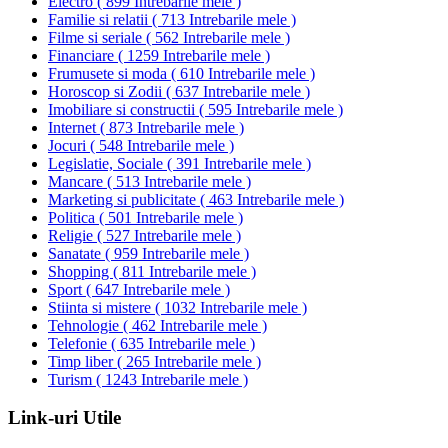
Electro
(
899 Intrebarile mele
)
Familie si relatii
(
713 Intrebarile mele
)
Filme si seriale
(
562 Intrebarile mele
)
Financiare
(
1259 Intrebarile mele
)
Frumusete si moda
(
610 Intrebarile mele
)
Horoscop si Zodii
(
637 Intrebarile mele
)
Imobiliare si constructii
(
595 Intrebarile mele
)
Internet
(
873 Intrebarile mele
)
Jocuri
(
548 Intrebarile mele
)
Legislatie, Sociale
(
391 Intrebarile mele
)
Mancare
(
513 Intrebarile mele
)
Marketing si publicitate
(
463 Intrebarile mele
)
Politica
(
501 Intrebarile mele
)
Religie
(
527 Intrebarile mele
)
Sanatate
(
959 Intrebarile mele
)
Shopping
(
811 Intrebarile mele
)
Sport
(
647 Intrebarile mele
)
Stiinta si mistere
(
1032 Intrebarile mele
)
Tehnologie
(
462 Intrebarile mele
)
Telefonie
(
635 Intrebarile mele
)
Timp liber
(
265 Intrebarile mele
)
Turism
(
1243 Intrebarile mele
)
Link-uri Utile