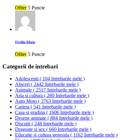
Ofiter
5 Puncte
Ovidiu Adam
Ofiter
5 Puncte
Categorii de intrebari
Adolescenti
(
104 Intrebarile mele
)
Afaceri
(
2442 Intrebarile mele
)
Animale
(
2517 Intrebarile mele
)
Arta si cultura
(
280 Intrebarile mele
)
Auto Moto
(
3763 Intrebarile mele
)
Cariera
(
541 Intrebarile mele
)
Casa si gradina
(
1606 Intrebarile mele
)
Desene animate
(
884 Intrebarile mele
)
Discutii
(
248 Intrebarile mele
)
Dragoste si sex
(
660 Intrebarile mele
)
Educatie si cultura generala
(
1162 Intrebarile mele
)