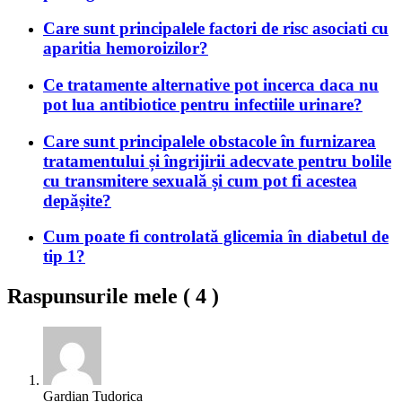
Care sunt principalele factori de risc asociati cu
aparitia hemoroizilor?
Ce tratamente alternative pot incerca daca nu
pot lua antibiotice pentru infectiile urinare?
Care sunt principalele obstacole în furnizarea
tratamentului și îngrijirii adecvate pentru bolile
cu transmitere sexuală și cum pot fi acestea
depășite?
Cum poate fi controlată glicemia în diabetul de
tip 1?
Raspunsurile mele (
4
)
Gardian Tudorica