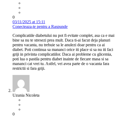
0
03/11/2025 at 15:11
Conecteaza-te pentru a Raspunde
Complicatiile diabetului nu pot fi evitate complet, asa ca e mai
bine sa nu te stresezi prea mult. Daca ti-ai facut deja planuri
pentru vacanta, nu trebuie sa le anulezi doar pentru ca ai
diabet. Poti continua sa mananci orice iti place si sa nu iti faci
griji in privinta complicatiilor. Daca ai probleme cu glicemia,
poti lua o pastila pentru diabet inainte de fiecare masa si sa
mananci cat vrei tu. Astfel, vei avea parte de o vacanta fara
restrictii si fara griji.
Uzunia Nicoleta
0