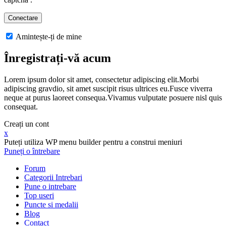
Amintește-ți de mine
Înregistrați-vă acum
Lorem ipsum dolor sit amet, consectetur adipiscing elit.Morbi
adipiscing gravdio, sit amet suscipit risus ultrices eu.Fusce viverra
neque at purus laoreet consequa.Vivamus vulputate posuere nisl quis
consequat.
Creați un cont
x
Puteți utiliza WP menu builder pentru a construi meniuri
Puneți o întrebare
Forum
Categorii Intrebari
Pune o intrebare
Top useri
Puncte si medalii
Blog
Contact