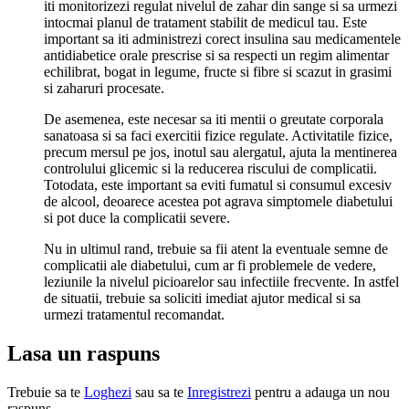
iti monitorizezi regulat nivelul de zahar din sange si sa urmezi
intocmai planul de tratament stabilit de medicul tau. Este
important sa iti administrezi corect insulina sau medicamentele
antidiabetice orale prescrise si sa respecti un regim alimentar
echilibrat, bogat in legume, fructe si fibre si scazut in grasimi
si zaharuri procesate.
De asemenea, este necesar sa iti mentii o greutate corporala
sanatoasa si sa faci exercitii fizice regulate. Activitatile fizice,
precum mersul pe jos, inotul sau alergatul, ajuta la mentinerea
controlului glicemic si la reducerea riscului de complicatii.
Totodata, este important sa eviti fumatul si consumul excesiv
de alcool, deoarece acestea pot agrava simptomele diabetului
si pot duce la complicatii severe.
Nu in ultimul rand, trebuie sa fii atent la eventuale semne de
complicatii ale diabetului, cum ar fi problemele de vedere,
leziunile la nivelul picioarelor sau infectiile frecvente. In astfel
de situatii, trebuie sa soliciti imediat ajutor medical si sa
urmezi tratamentul recomandat.
Lasa un raspuns
Trebuie sa te
Loghezi
sau sa te
Inregistrezi
pentru a adauga un nou
raspuns.