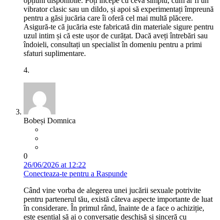
opțiuni disponibile. Poți începe cu ceva simplu, cum ar fi un
vibrator clasic sau un dildo, și apoi să experimentați împreună
pentru a găsi jucăria care îi oferă cel mai multă plăcere.
Asigură-te că jucăria este fabricată din materiale sigure pentru
uzul intim și că este ușor de curățat. Dacă aveți întrebări sau
îndoieli, consultați un specialist în domeniu pentru a primi
sfaturi suplimentare.
4.
Bobeși Domnica
0
26/06/2026 at 12:22
Conecteaza-te pentru a Raspunde
Când vine vorba de alegerea unei jucării sexuale potrivite
pentru partenerul tău, există câteva aspecte importante de luat
în considerare. În primul rând, înainte de a face o achiziție,
este esențial să ai o conversație deschisă și sinceră cu