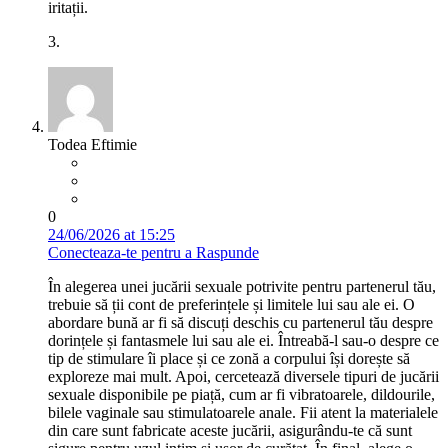
iritații.
3.
Todea Eftimie
0
24/06/2026 at 15:25
Conecteaza-te pentru a Raspunde
În alegerea unei jucării sexuale potrivite pentru partenerul tău,
trebuie să ții cont de preferințele și limitele lui sau ale ei. O
abordare bună ar fi să discuți deschis cu partenerul tău despre
dorințele și fantasmele lui sau ale ei. Întreabă-l sau-o despre ce
tip de stimulare îi place și ce zonă a corpului își dorește să
exploreze mai mult. Apoi, cercetează diversele tipuri de jucării
sexuale disponibile pe piață, cum ar fi vibratoarele, dildourile,
bilele vaginale sau stimulatoarele anale. Fii atent la materialele
din care sunt fabricate aceste jucării, asigurându-te că sunt