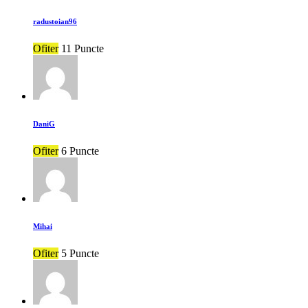
radustoian96
Ofiter
11 Puncte
DaniG
Ofiter
6 Puncte
Mihai
Ofiter
5 Puncte