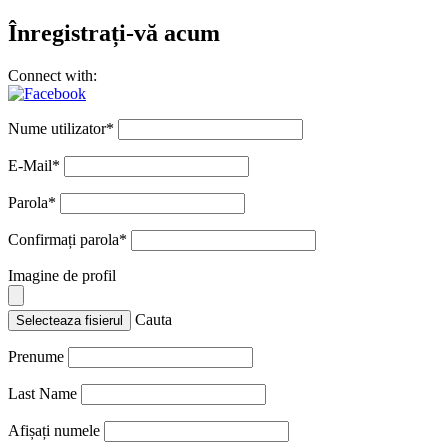
Înregistrați-vă acum
Connect with:
Nume utilizator
*
E-Mail
*
Parola
*
Confirmați parola
*
Imagine de profil
Cauta
Selecteaza fisierul
Prenume
Last Name
Afișați numele