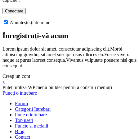
Amintește-ți de mine
Înregistrați-vă acum
Lorem ipsum dolor sit amet, consectetur adipiscing elit.Morbi
adipiscing gravdio, sit amet suscipit risus ultrices eu.Fusce viverra
neque at purus laoreet consequa.Vivamus vulputate posuere nisl quis
consequat.
Creați un cont
x
Puteți utiliza WP menu builder pentru a construi meniuri
Puneți o întrebare
Forum
Categorii Intrebari
Pune o intrebare
Top useri
Puncte si medalii
Blog
Contact