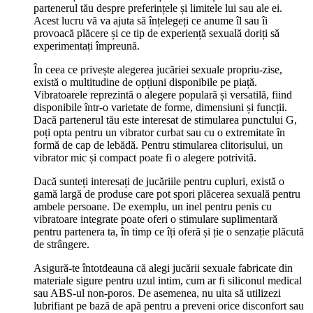
partenerul tău despre preferințele și limitele lui sau ale ei.
Acest lucru vă va ajuta să înțelegeți ce anume îl sau îi
provoacă plăcere și ce tip de experiență sexuală doriți să
experimentați împreună.
În ceea ce privește alegerea jucăriei sexuale propriu-zise,
există o multitudine de opțiuni disponibile pe piață.
Vibratoarele reprezintă o alegere populară și versatilă, fiind
disponibile într-o varietate de forme, dimensiuni și funcții.
Dacă partenerul tău este interesat de stimularea punctului G,
poți opta pentru un vibrator curbat sau cu o extremitate în
formă de cap de lebădă. Pentru stimularea clitorisului, un
vibrator mic și compact poate fi o alegere potrivită.
Dacă sunteți interesați de jucăriile pentru cupluri, există o
gamă largă de produse care pot spori plăcerea sexuală pentru
ambele persoane. De exemplu, un inel pentru penis cu
vibratoare integrate poate oferi o stimulare suplimentară
pentru partenera ta, în timp ce îți oferă și ție o senzație plăcută
de strângere.
Asigură-te întotdeauna că alegi jucării sexuale fabricate din
materiale sigure pentru uzul intim, cum ar fi siliconul medical
sau ABS-ul non-poros. De asemenea, nu uita să utilizezi
lubrifiant pe bază de apă pentru a preveni orice disconfort sau