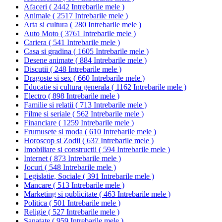
Afaceri
(
2442 Intrebarile mele
)
Animale
(
2517 Intrebarile mele
)
Arta si cultura
(
280 Intrebarile mele
)
Auto Moto
(
3761 Intrebarile mele
)
Cariera
(
541 Intrebarile mele
)
Casa si gradina
(
1605 Intrebarile mele
)
Desene animate
(
884 Intrebarile mele
)
Discutii
(
248 Intrebarile mele
)
Dragoste si sex
(
660 Intrebarile mele
)
Educatie si cultura generala
(
1162 Intrebarile mele
)
Electro
(
898 Intrebarile mele
)
Familie si relatii
(
713 Intrebarile mele
)
Filme si seriale
(
562 Intrebarile mele
)
Financiare
(
1259 Intrebarile mele
)
Frumusete si moda
(
610 Intrebarile mele
)
Horoscop si Zodii
(
637 Intrebarile mele
)
Imobiliare si constructii
(
594 Intrebarile mele
)
Internet
(
873 Intrebarile mele
)
Jocuri
(
548 Intrebarile mele
)
Legislatie, Sociale
(
391 Intrebarile mele
)
Mancare
(
513 Intrebarile mele
)
Marketing si publicitate
(
463 Intrebarile mele
)
Politica
(
501 Intrebarile mele
)
Religie
(
527 Intrebarile mele
)
Sanatate
(
959 Intrebarile mele
)