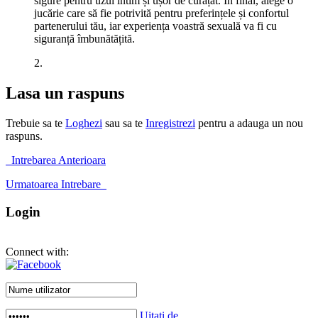
sigure pentru uzul intim și ușor de curățat. În final, alege o
jucărie care să fie potrivită pentru preferințele și confortul
partenerului tău, iar experiența voastră sexuală va fi cu
siguranță îmbunătățită.
2.
Lasa un raspuns
Trebuie sa te
Loghezi
sau sa te
Inregistrezi
pentru a adauga un nou
raspuns.
Intrebarea Anterioara
Urmatoarea Intrebare
Login
Connect with:
Uitați de