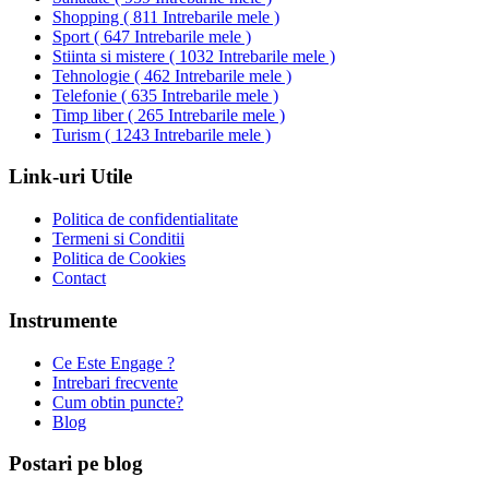
Shopping
(
811 Intrebarile mele
)
Sport
(
647 Intrebarile mele
)
Stiinta si mistere
(
1032 Intrebarile mele
)
Tehnologie
(
462 Intrebarile mele
)
Telefonie
(
635 Intrebarile mele
)
Timp liber
(
265 Intrebarile mele
)
Turism
(
1243 Intrebarile mele
)
Link-uri Utile
Politica de confidentialitate
Termeni si Conditii
Politica de Cookies
Contact
Instrumente
Ce Este Engage ?
Intrebari frecvente
Cum obtin puncte?
Blog
Postari pe blog