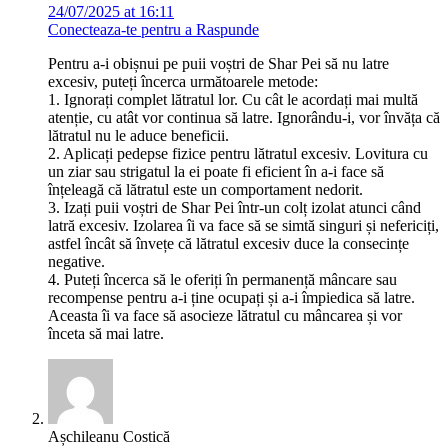
24/07/2025 at 16:11
Conecteaza-te pentru a Raspunde
Pentru a-i obișnui pe puii voștri de Shar Pei să nu latre
excesiv, puteți încerca următoarele metode:
1. Ignorați complet lătratul lor. Cu cât le acordați mai multă
atenție, cu atât vor continua să latre. Ignorându-i, vor învăța că
lătratul nu le aduce beneficii.
2. Aplicați pedepse fizice pentru lătratul excesiv. Lovitura cu
un ziar sau strigatul la ei poate fi eficient în a-i face să
înțeleagă că lătratul este un comportament nedorit.
3. Izați puii voștri de Shar Pei într-un colț izolat atunci când
latră excesiv. Izolarea îi va face să se simtă singuri și nefericiți,
astfel încât să învețe că lătratul excesiv duce la consecințe
negative.
4. Puteți încerca să le oferiți în permanență mâncare sau
recompense pentru a-i ține ocupați și a-i împiedica să latre.
Aceasta îi va face să asocieze lătratul cu mâncarea și vor
înceta să mai latre.
Așchileanu Costică