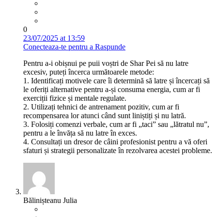
0
23/07/2025 at 13:59
Conecteaza-te pentru a Raspunde
Pentru a-i obișnui pe puii voștri de Shar Pei să nu latre
excesiv, puteți încerca următoarele metode:
1. Identificați motivele care îi determină să latre și încercați să
le oferiți alternative pentru a-și consuma energia, cum ar fi
exerciții fizice și mentale regulate.
2. Utilizați tehnici de antrenament pozitiv, cum ar fi
recompensarea lor atunci când sunt liniștiți și nu latră.
3. Folosiți comenzi verbale, cum ar fi „taci” sau „lătratul nu”,
pentru a le învăța să nu latre în exces.
4. Consultați un dresor de câini profesionist pentru a vă oferi
sfaturi și strategii personalizate în rezolvarea acestei probleme.
Bălinișteanu Julia