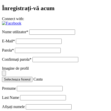
Înregistrați-vă acum
Connect with:
Nume utilizator
*
E-Mail
*
Parola
*
Confirmați parola
*
Imagine de profil
Cauta
Selecteaza fisierul
Prenume
Last Name
Afișați numele