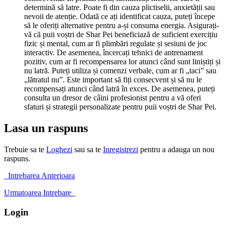
determină să latre. Poate fi din cauza plictiselii, anxietății sau
nevoii de atenție. Odată ce ați identificat cauza, puteți începe
să le oferiți alternative pentru a-și consuma energia. Asigurați-
vă că puii voștri de Shar Pei beneficiază de suficient exercițiu
fizic și mental, cum ar fi plimbări regulate și sesiuni de joc
interactiv. De asemenea, încercați tehnici de antrenament
pozitiv, cum ar fi recompensarea lor atunci când sunt liniștiți și
nu latră. Puteți utiliza și comenzi verbale, cum ar fi „taci” sau
„lătratul nu”. Este important să fiți consecvent și să nu le
recompensați atunci când latră în exces. De asemenea, puteți
consulta un dresor de câini profesionist pentru a vă oferi
sfaturi și strategii personalizate pentru puii voștri de Shar Pei.
Lasa un raspuns
Trebuie sa te
Loghezi
sau sa te
Inregistrezi
pentru a adauga un nou
raspuns.
Intrebarea Anterioara
Urmatoarea Intrebare
Login