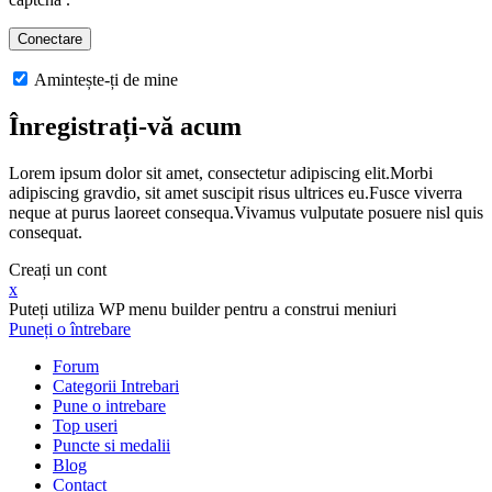
Amintește-ți de mine
Înregistrați-vă acum
Lorem ipsum dolor sit amet, consectetur adipiscing elit.Morbi
adipiscing gravdio, sit amet suscipit risus ultrices eu.Fusce viverra
neque at purus laoreet consequa.Vivamus vulputate posuere nisl quis
consequat.
Creați un cont
x
Puteți utiliza WP menu builder pentru a construi meniuri
Puneți o întrebare
Forum
Categorii Intrebari
Pune o intrebare
Top useri
Puncte si medalii
Blog
Contact