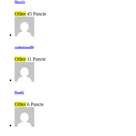
Mast3r
Ofiter
45 Puncte
radustoian96
Ofiter
11 Puncte
DaniG
Ofiter
6 Puncte