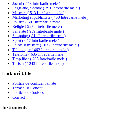
Jocuri
(
548 Intrebarile mele
)
Legislatie, Sociale
(
391 Intrebarile mele
)
Mancare
(
513 Intrebarile mele
)
Marketing si publicitate
(
463 Intrebarile mele
)
Politica
(
501 Intrebarile mele
)
Religie
(
527 Intrebarile mele
)
Sanatate
(
959 Intrebarile mele
)
Shopping
(
811 Intrebarile mele
)
Sport
(
647 Intrebarile mele
)
Stiinta si mistere
(
1032 Intrebarile mele
)
Tehnologie
(
462 Intrebarile mele
)
Telefonie
(
635 Intrebarile mele
)
Timp liber
(
265 Intrebarile mele
)
Turism
(
1243 Intrebarile mele
)
Link-uri Utile
Politica de confidentialitate
Termeni si Conditii
Politica de Cookies
Contact
Instrumente