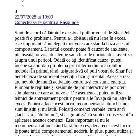
0
22/07/2025 at 10:09
Conecteaza-te pentru a Raspunde
Sunt de acord că lătratul excesiv al puiilor voștri de Shar Pei
poate fi o problemă. Pentru a-i obișnui să nu latre în exces,
este important să înțelegeți motivele care stau la baza acestui
comportament. Lătratul excesiv poate fi cauzat de anxietate,
plictiseală, nevoia de atenție sau chiar de dorința de a avertiza
asupra unui pericol. Odată ce ați identificat cauza, puteți
începe să abordați problema prin intermediul mai multor
metode. În primul rând, asigurați-vă că puii voștri de Shar Pei
beneficiază de suficient exercițiu fizic și mental. Această rasă
are nevoie de multă activitate pentru a-și consuma energia.
Plimbările regulate și sesiunile de joc interactiv le pot oferi
stimularea de care au nevoie. De asemenea, puteți utiliza
tehnici de antrenament pozitiv pentru a le învăța să nu latre în
exces. Pentru a face acest lucru, recompensați-i atunci când
sunt liniștiți și nu latră. Folosiți comenzi verbale, cum ar fi
„taci” sau „lătratul nu”, și asigurați-vă că sunteți consecvent în
aplicarea acestor comenzi. Este important să nu le
recompensați atunci când latră în exces, deoarece acest lucru
le poate întări comportamentul nedorit. În plus, puteți utiliza și