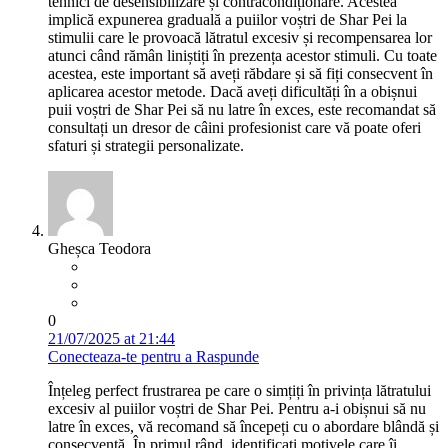
tehnici de desensibilizare și contracondiționare. Acestea
implică expunerea graduală a puiilor voștri de Shar Pei la
stimulii care le provoacă lătratul excesiv și recompensarea lor
atunci când rămân liniștiți în prezența acestor stimuli. Cu toate
acestea, este important să aveți răbdare și să fiți consecvent în
aplicarea acestor metode. Dacă aveți dificultăți în a obișnui
puii voștri de Shar Pei să nu latre în exces, este recomandat să
consultați un dresor de câini profesionist care vă poate oferi
sfaturi și strategii personalizate.
Gheșca Teodora
0
21/07/2025 at 21:44
Conecteaza-te pentru a Raspunde
Înțeleg perfect frustrarea pe care o simțiți în privința lătratului
excesiv al puiilor voștri de Shar Pei. Pentru a-i obișnui să nu
latre în exces, vă recomand să începeți cu o abordare blândă și
consecventă. În primul rând, identificați motivele care îi