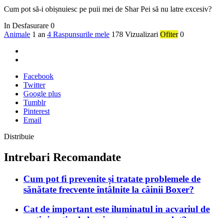
Cum pot să-i obișnuiesc pe puii mei de Shar Pei să nu latre excesiv?
In Desfasurare
0
Animale
1 an
4 Raspunsurile mele
178 Vizualizari
Ofiter
0
Facebook
Twitter
Google plus
Tumblr
Pinterest
Email
Distribuie
Intrebari Recomandate
Cum pot fi prevenite și tratate problemele de
sănătate frecvente întâlnite la câinii Boxer?
Cat de important este iluminatul in acvariul de