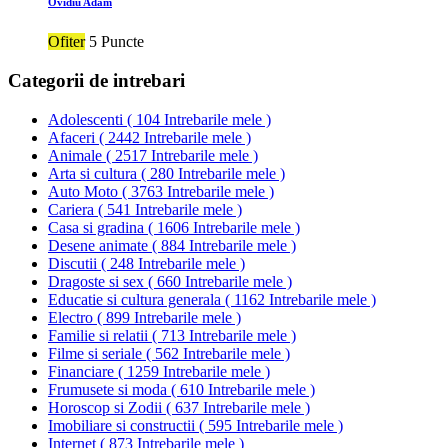
Ovidiu Adam
Ofiter
5 Puncte
Categorii de intrebari
Adolescenti
(
104 Intrebarile mele
)
Afaceri
(
2442 Intrebarile mele
)
Animale
(
2517 Intrebarile mele
)
Arta si cultura
(
280 Intrebarile mele
)
Auto Moto
(
3763 Intrebarile mele
)
Cariera
(
541 Intrebarile mele
)
Casa si gradina
(
1606 Intrebarile mele
)
Desene animate
(
884 Intrebarile mele
)
Discutii
(
248 Intrebarile mele
)
Dragoste si sex
(
660 Intrebarile mele
)
Educatie si cultura generala
(
1162 Intrebarile mele
)
Electro
(
899 Intrebarile mele
)
Familie si relatii
(
713 Intrebarile mele
)
Filme si seriale
(
562 Intrebarile mele
)
Financiare
(
1259 Intrebarile mele
)
Frumusete si moda
(
610 Intrebarile mele
)
Horoscop si Zodii
(
637 Intrebarile mele
)
Imobiliare si constructii
(
595 Intrebarile mele
)
Internet
(
873 Intrebarile mele
)