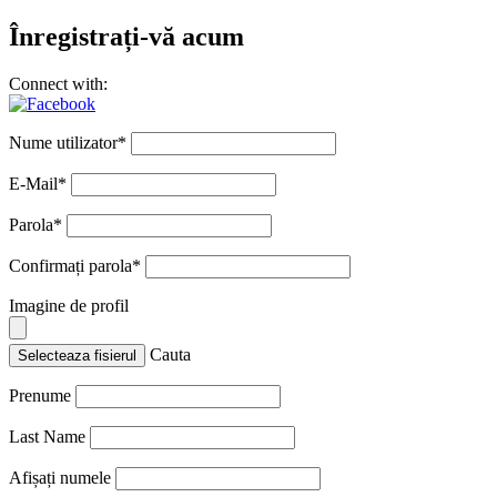
Înregistrați-vă acum
Connect with:
Nume utilizator
*
E-Mail
*
Parola
*
Confirmați parola
*
Imagine de profil
Cauta
Selecteaza fisierul
Prenume
Last Name
Afișați numele