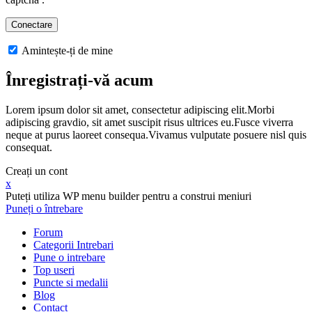
Amintește-ți de mine
Înregistrați-vă acum
Lorem ipsum dolor sit amet, consectetur adipiscing elit.Morbi
adipiscing gravdio, sit amet suscipit risus ultrices eu.Fusce viverra
neque at purus laoreet consequa.Vivamus vulputate posuere nisl quis
consequat.
Creați un cont
x
Puteți utiliza WP menu builder pentru a construi meniuri
Puneți o întrebare
Forum
Categorii Intrebari
Pune o intrebare
Top useri
Puncte si medalii
Blog
Contact