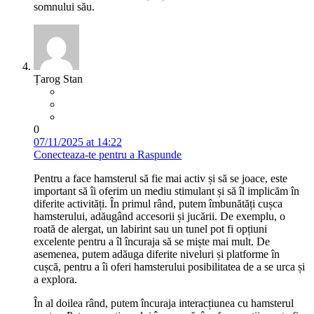
somnului său.
Țarog Stan
0
07/11/2025 at 14:22
Conecteaza-te pentru a Raspunde
Pentru a face hamsterul să fie mai activ și să se joace, este
important să îi oferim un mediu stimulant și să îl implicăm în
diferite activități. În primul rând, putem îmbunătăți cușca
hamsterului, adăugând accesorii și jucării. De exemplu, o
roată de alergat, un labirint sau un tunel pot fi opțiuni
excelente pentru a îl încuraja să se miște mai mult. De
asemenea, putem adăuga diferite niveluri și platforme în
cușcă, pentru a îi oferi hamsterului posibilitatea de a se urca și
a explora.
În al doilea rând, putem încuraja interacțiunea cu hamsterul