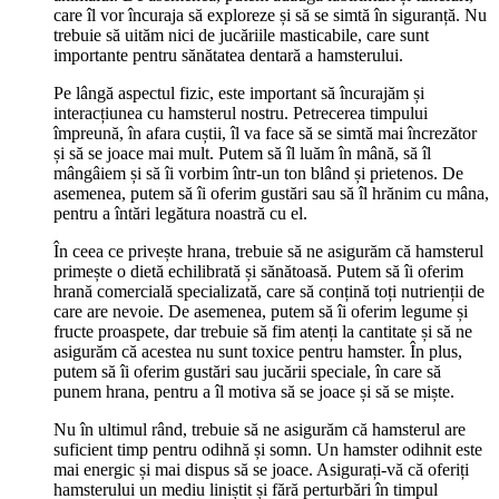
care îl vor încuraja să exploreze și să se simtă în siguranță. Nu
trebuie să uităm nici de jucăriile masticabile, care sunt
importante pentru sănătatea dentară a hamsterului.
Pe lângă aspectul fizic, este important să încurajăm și
interacțiunea cu hamsterul nostru. Petrecerea timpului
împreună, în afara cuștii, îl va face să se simtă mai încrezător
și să se joace mai mult. Putem să îl luăm în mână, să îl
mângâiem și să îi vorbim într-un ton blând și prietenos. De
asemenea, putem să îi oferim gustări sau să îl hrănim cu mâna,
pentru a întări legătura noastră cu el.
În ceea ce privește hrana, trebuie să ne asigurăm că hamsterul
primește o dietă echilibrată și sănătoasă. Putem să îi oferim
hrană comercială specializată, care să conțină toți nutrienții de
care are nevoie. De asemenea, putem să îi oferim legume și
fructe proaspete, dar trebuie să fim atenți la cantitate și să ne
asigurăm că acestea nu sunt toxice pentru hamster. În plus,
putem să îi oferim gustări sau jucării speciale, în care să
punem hrana, pentru a îl motiva să se joace și să se miște.
Nu în ultimul rând, trebuie să ne asigurăm că hamsterul are
suficient timp pentru odihnă și somn. Un hamster odihnit este
mai energic și mai dispus să se joace. Asigurați-vă că oferiți
hamsterului un mediu liniștit și fără perturbări în timpul