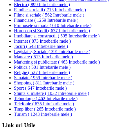
Electro
(
899 Intrebarile mele
)
Familie si relatii
(
713 Intrebarile mele
)
Filme si seriale
(
562 Intrebarile mele
)
Financiare
(
1259 Intrebarile mele
)
Frumusete si moda
(
610 Intrebarile mele
)
Horoscop si Zodii
(
637 Intrebarile mele
)
Imobiliare si constructii
(
595 Intrebarile mele
)
Internet
(
873 Intrebarile mele
)
Jocuri
(
548 Intrebarile mele
)
Legislatie, Sociale
(
391 Intrebarile mele
)
Mancare
(
513 Intrebarile mele
)
Marketing si publicitate
(
463 Intrebarile mele
)
Politica
(
501 Intrebarile mele
)
Religie
(
527 Intrebarile mele
)
Sanatate
(
959 Intrebarile mele
)
Shopping
(
811 Intrebarile mele
)
Sport
(
647 Intrebarile mele
)
Stiinta si mistere
(
1032 Intrebarile mele
)
Tehnologie
(
462 Intrebarile mele
)
Telefonie
(
635 Intrebarile mele
)
Timp liber
(
265 Intrebarile mele
)
Turism
(
1243 Intrebarile mele
)
Link-uri Utile