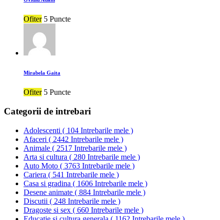
Ofiter
5 Puncte
Mirabela Gaita
Ofiter
5 Puncte
Categorii de intrebari
Adolescenti
(
104 Intrebarile mele
)
Afaceri
(
2442 Intrebarile mele
)
Animale
(
2517 Intrebarile mele
)
Arta si cultura
(
280 Intrebarile mele
)
Auto Moto
(
3763 Intrebarile mele
)
Cariera
(
541 Intrebarile mele
)
Casa si gradina
(
1606 Intrebarile mele
)
Desene animate
(
884 Intrebarile mele
)
Discutii
(
248 Intrebarile mele
)
Dragoste si sex
(
660 Intrebarile mele
)
Educatie si cultura generala
(
1162 Intrebarile mele
)