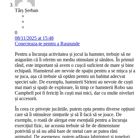
Târș Șerban
0
08/11/2025 at 15:48
Conecteaza-te pentru a Raspunde
Pentru a încuraja activitatea și jocul la hamster, trebuie să ne
asigurăm că îi oferim un mediu stimulant și sănătos. În primul
rând, este important să avem o cușcă suficient de mare și bine
echipată. Hamsterul are nevoie de spațiu pentru a se mișca și a
se juca, așa că trebuie să optăm pentru un habitat adecvat
speciei sale. De exemplu, hamsterii Sirieni au nevoie de cuști
mai mari și spații de explorare, în timp ce hamsterii Robo sau
Campbell pot fi fericiți în cuști mai mici, dar cu multe niveluri
și accesorii.
În ceea ce privește jucăriile, putem opta pentru diverse opțiuni
care să îi stimuleze simțurile și să îl facă să se joace. De
exemplu, o roată de alergat este esențială pentru a încuraja
exercițiul fizic, iar aceasta trebuie să fie de dimensiune
potrivită și să nu aibă bare de metal care ar putea răni
animalul. De asemenea, putem adăuga labirinturi și tuneluri,