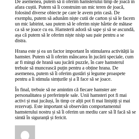
De asemenea, putem să îi oferim hamsterului timp de joacă în
afara cuștii. Putem să îi construim un mic teren de joacă,
folosind diverse obiecte pe care le avem prin casă. De
exemplu, putem să adunăm niște cutii de carton și să le facem
un mic labirint, sau putem să le oferim niște hârtie de mătase
ca să se joace cu ea. Hamsterii adoră să sape și să se ascundă,
așa că putem să le oferim niște nisip sau paie pentru a se
distra.
Hrana este și ea un factor important în stimularea activității la
hamster. Putem să îi oferim mâncarea în jucării speciale, cum
ar fi mingi de hrană sau jucării puzzle, în care hamsterul
trebuie să muncească puțin pentru a obține hrana. De
asemenea, putem să îi oferim gustări și legume proaspete
pentru a îi stimula simțurile și a îl face să se joace.
În final, trebuie să ne amintim că fiecare hamster are
personalitatea și preferințele sale. Unii hamsteri pot fi mai
activi și mai jucăuși, în timp ce alții pot fi mai liniștiți și mai
rezervați. Este important să observăm comportamentul
hamsterului nostru și să îi oferim un mediu care să îl facă să se
simtă în siguranță și fericit.