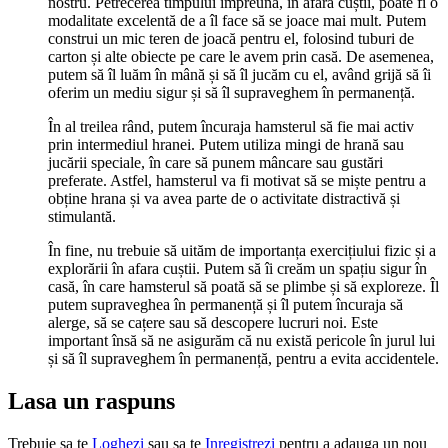
nostru. Petrecerea timpului împreună, în afara cuștii, poate fi o
modalitate excelentă de a îl face să se joace mai mult. Putem
construi un mic teren de joacă pentru el, folosind tuburi de
carton și alte obiecte pe care le avem prin casă. De asemenea,
putem să îl luăm în mână și să îl jucăm cu el, având grijă să îi
oferim un mediu sigur și să îl supraveghem în permanență.
În al treilea rând, putem încuraja hamsterul să fie mai activ
prin intermediul hranei. Putem utiliza mingi de hrană sau
jucării speciale, în care să punem mâncare sau gustări
preferate. Astfel, hamsterul va fi motivat să se miște pentru a
obține hrana și va avea parte de o activitate distractivă și
stimulantă.
În fine, nu trebuie să uităm de importanța exercițiului fizic și a
explorării în afara cuștii. Putem să îi creăm un spațiu sigur în
casă, în care hamsterul să poată să se plimbe și să exploreze. Îl
putem supraveghea în permanență și îl putem încuraja să
alerge, să se cațere sau să descopere lucruri noi. Este
important însă să ne asigurăm că nu există pericole în jurul lui
și să îl supraveghem în permanență, pentru a evita accidentele.
Lasa un raspuns
Trebuie sa te
Loghezi
sau sa te
Inregistrezi
pentru a adauga un nou