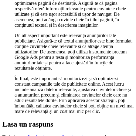
optimizarea paginii de destinație. Asigură-te că pagina
respectivă oferă informații relevante pentru cuvintele cheie
utilizate și că este ușor accesibilă și ușor de navigat. De
asemenea, poți adăuga cuvinte cheie în titlul paginii, în
conținutul textual și în descrierea imaginilor.
Un alt aspect important este relevanța anunțurilor tale
publicitare. Asigură-te că textul anunțurilor este bine formulat,
conține cuvintele cheie relevante și că atrage atenția
utilizatorilor. De asemenea, poți utiliza instrumente precum
Google Ads pentru a testa și monitoriza performanța
anunțurilor tale și pentru a face ajustări în funcție de
rezultatele obținute.
În final, este important să monitorizezi și să optimizezi
constant campaniile tale de publicitate online. Acest lucru
include analiza datelor relevante, ajustarea cuvintelor cheie și
a anunțurilor, precum și eliminarea cuvintelor cheie care nu
aduc rezultatele dorite. Prin aplicarea acestor strategii, poți
îmbunătăți calitatea cuvintelor cheie și poți obține un nivel mai
mare de relevanță și un cost mai mic per clic.
Lasa un raspuns