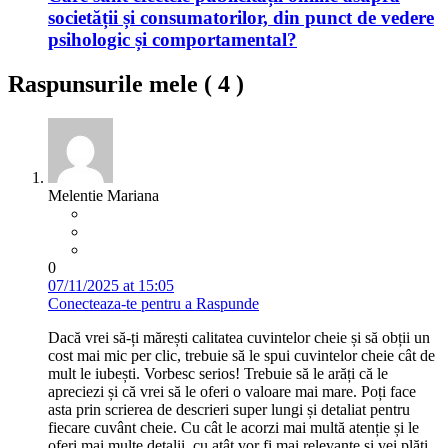
societății și consumatorilor, din punct de vedere
psihologic și comportamental?
Raspunsurile mele (
4
)
Melentie Mariana
0
07/11/2025 at 15:05
Conecteaza-te pentru a Raspunde
Dacă vrei să-ți mărești calitatea cuvintelor cheie și să obții un
cost mai mic per clic, trebuie să le spui cuvintelor cheie cât de
mult le iubești. Vorbesc serios! Trebuie să le arăți că le
apreciezi și că vrei să le oferi o valoare mai mare. Poți face
asta prin scrierea de descrieri super lungi și detaliat pentru
fiecare cuvânt cheie. Cu cât le acorzi mai multă atenție și le
oferi mai multe detalii, cu atât vor fi mai relevante și vei plăti