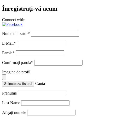
Înregistrați-vă acum
Connect with:
Nume utilizator
*
E-Mail
*
Parola
*
Confirmați parola
*
Imagine de profil
Cauta
Selecteaza fisierul
Prenume
Last Name
Afișați numele