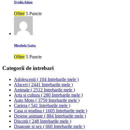
Ovidiu Adam
Ofiter
5 Puncte
Mirabela Gaita
Ofiter
5 Puncte
Categorii de intrebari
Adolescenti
(
104 Intrebarile mele
)
Afaceri
(
2441 Intrebarile mele
)
Animale
(
2512 Intrebarile mele
)
Arta si cultura
(
280 Intrebarile mele
)
Auto Moto
(
3759 Intrebarile mele
)
Cariera
(
541 Intrebarile mele
)
Casa si gradina
(
1605 Intrebarile mele
)
Desene animate
(
884 Intrebarile mele
)
Discutii
(
248 Intrebarile mele
)
Dragoste si sex
(
660 Intrebarile mele
)