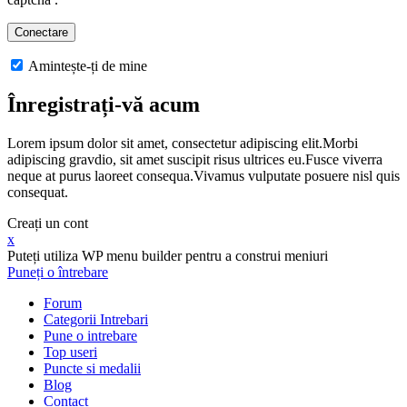
Amintește-ți de mine
Înregistrați-vă acum
Lorem ipsum dolor sit amet, consectetur adipiscing elit.Morbi
adipiscing gravdio, sit amet suscipit risus ultrices eu.Fusce viverra
neque at purus laoreet consequa.Vivamus vulputate posuere nisl quis
consequat.
Creați un cont
x
Puteți utiliza WP menu builder pentru a construi meniuri
Puneți o întrebare
Forum
Categorii Intrebari
Pune o intrebare
Top useri
Puncte si medalii
Blog
Contact