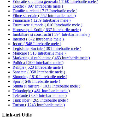
Educatie si cultura generala
(
1160 Intrebarile mele
)
Electro
(
897 Intrebarile mele
)
Familie si relatii
(
713 Intrebarile mele
)
Filme si seriale
(
562 Intrebarile mele
)
Financiare
(
1259 Intrebarile mele
)
Frumusete si moda
(
610 Intrebarile mele
)
Horoscop si Zodii
(
637 Intrebarile mele
)
Imobiliare si constructii
(
594 Intrebarile mele
)
Internet
(
872 Intrebarile mele
)
Jocuri
(
548 Intrebarile mele
)
Legislatie, Sociale
(
391 Intrebarile mele
)
Mancare
(
513 Intrebarile mele
)
Marketing si publicitate
(
463 Intrebarile mele
)
Politica
(
500 Intrebarile mele
)
Religie
(
523 Intrebarile mele
)
Sanatate
(
958 Intrebarile mele
)
Shopping
(
810 Intrebarile mele
)
Sport
(
646 Intrebarile mele
)
Stiinta si mistere
(
1031 Intrebarile mele
)
Tehnologie
(
461 Intrebarile mele
)
Telefonie
(
635 Intrebarile mele
)
Timp liber
(
265 Intrebarile mele
)
Turism
(
1243 Intrebarile mele
)
Link-uri Utile