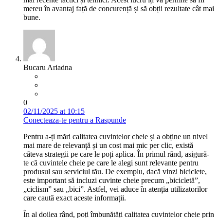
mereu în avantaj față de concurență și să obții rezultate cât mai
bune.
Bucaru Ariadna
0
02/11/2025 at 10:15
Conecteaza-te pentru a Raspunde
Pentru a-ți mări calitatea cuvintelor cheie și a obține un nivel
mai mare de relevanță și un cost mai mic per clic, există
câteva strategii pe care le poți aplica. În primul rând, asigură-
te că cuvintele cheie pe care le alegi sunt relevante pentru
produsul sau serviciul tău. De exemplu, dacă vinzi biciclete,
este important să incluzi cuvinte cheie precum „bicicletă”,
„ciclism” sau „bici”. Astfel, vei aduce în atenția utilizatorilor
care caută exact aceste informații.
În al doilea rând, poți îmbunătăți calitatea cuvintelor cheie prin