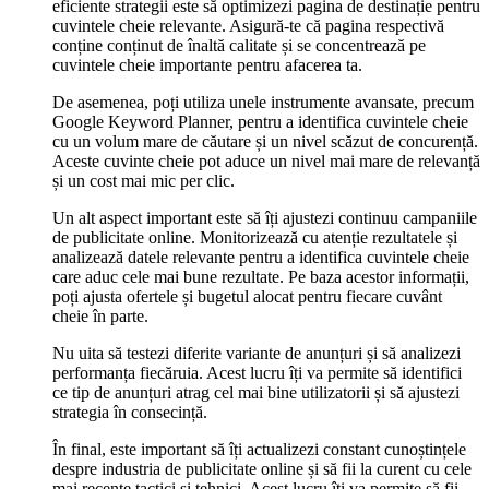
eficiente strategii este să optimizezi pagina de destinație pentru
cuvintele cheie relevante. Asigură-te că pagina respectivă
conține conținut de înaltă calitate și se concentrează pe
cuvintele cheie importante pentru afacerea ta.
De asemenea, poți utiliza unele instrumente avansate, precum
Google Keyword Planner, pentru a identifica cuvintele cheie
cu un volum mare de căutare și un nivel scăzut de concurență.
Aceste cuvinte cheie pot aduce un nivel mai mare de relevanță
și un cost mai mic per clic.
Un alt aspect important este să îți ajustezi continuu campaniile
de publicitate online. Monitorizează cu atenție rezultatele și
analizează datele relevante pentru a identifica cuvintele cheie
care aduc cele mai bune rezultate. Pe baza acestor informații,
poți ajusta ofertele și bugetul alocat pentru fiecare cuvânt
cheie în parte.
Nu uita să testezi diferite variante de anunțuri și să analizezi
performanța fiecăruia. Acest lucru îți va permite să identifici
ce tip de anunțuri atrag cel mai bine utilizatorii și să ajustezi
strategia în consecință.
În final, este important să îți actualizezi constant cunoștințele
despre industria de publicitate online și să fii la curent cu cele
mai recente tactici și tehnici. Acest lucru îți va permite să fii