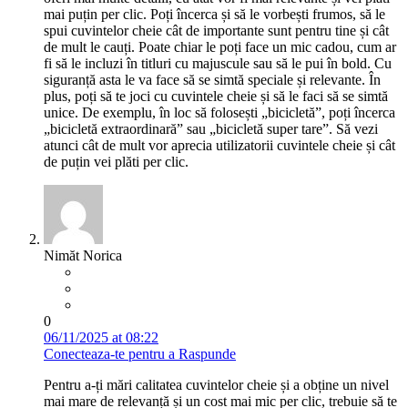
mai puțin per clic. Poți încerca și să le vorbești frumos, să le
spui cuvintelor cheie cât de importante sunt pentru tine și cât
de mult le cauți. Poate chiar le poți face un mic cadou, cum ar
fi să le incluzi în titluri cu majuscule sau să le pui în bold. Cu
siguranță asta le va face să se simtă speciale și relevante. În
plus, poți să te joci cu cuvintele cheie și să le faci să se simtă
unice. De exemplu, în loc să folosești „bicicletă”, poți încerca
„bicicletă extraordinară” sau „bicicletă super tare”. Să vezi
atunci cât de mult vor aprecia utilizatorii cuvintele cheie și cât
de puțin vei plăti per clic.
Nimăt Norica
0
06/11/2025 at 08:22
Conecteaza-te pentru a Raspunde
Pentru a-ți mări calitatea cuvintelor cheie și a obține un nivel
mai mare de relevanță și un cost mai mic per clic, trebuie să te