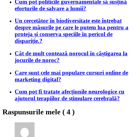
Cum pot politicile guvernamentale să susțină
eforturile de salvare a lumii?
Un cercetător în biodiversitate este întrebat
despre măsurile pe care le putem lua pentru a
proteja și conserva speciile în pericol de
dispariție.?
Cât de mult contează norocul în câștigarea la
jocurile de noroc?
Care sunt cele mai populare cursuri online de
marketing digital?
Cum pot fi tratate afecțiunile neurologice cu
ajutorul terapiilor de stimulare cerebrală?
Raspunsurile mele (
4
)