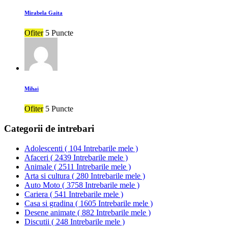
Mirabela Gaita
Ofiter
5 Puncte
Mihai
Ofiter
5 Puncte
Categorii de intrebari
Adolescenti
(
104 Intrebarile mele
)
Afaceri
(
2439 Intrebarile mele
)
Animale
(
2511 Intrebarile mele
)
Arta si cultura
(
280 Intrebarile mele
)
Auto Moto
(
3758 Intrebarile mele
)
Cariera
(
541 Intrebarile mele
)
Casa si gradina
(
1605 Intrebarile mele
)
Desene animate
(
882 Intrebarile mele
)
Discutii
(
248 Intrebarile mele
)