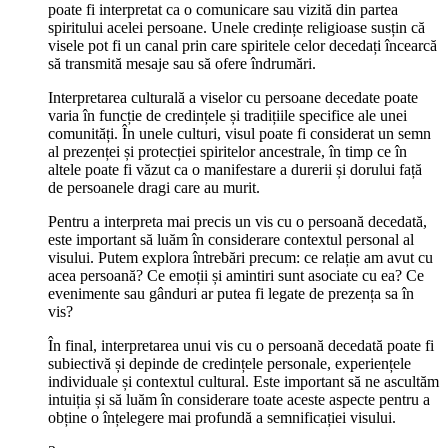
poate fi interpretat ca o comunicare sau vizită din partea
spiritului acelei persoane. Unele credințe religioase susțin că
visele pot fi un canal prin care spiritele celor decedați încearcă
să transmită mesaje sau să ofere îndrumări.
Interpretarea culturală a viselor cu persoane decedate poate
varia în funcție de credințele și tradițiile specifice ale unei
comunități. În unele culturi, visul poate fi considerat un semn
al prezenței și protecției spiritelor ancestrale, în timp ce în
altele poate fi văzut ca o manifestare a durerii și dorului față
de persoanele dragi care au murit.
Pentru a interpreta mai precis un vis cu o persoană decedată,
este important să luăm în considerare contextul personal al
visului. Putem explora întrebări precum: ce relație am avut cu
acea persoană? Ce emoții și amintiri sunt asociate cu ea? Ce
evenimente sau gânduri ar putea fi legate de prezența sa în
vis?
În final, interpretarea unui vis cu o persoană decedată poate fi
subiectivă și depinde de credințele personale, experiențele
individuale și contextul cultural. Este important să ne ascultăm
intuiția și să luăm în considerare toate aceste aspecte pentru a
obține o înțelegere mai profundă a semnificației visului.