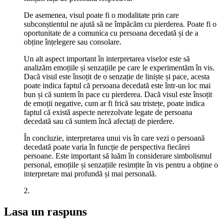
De asemenea, visul poate fi o modalitate prin care
subconștientul ne ajută să ne împăcăm cu pierderea. Poate fi o
oportunitate de a comunica cu persoana decedată și de a
obține înțelegere sau consolare.
Un alt aspect important în interpretarea viselor este să
analizăm emoțiile și senzațiile pe care le experimentăm în vis.
Dacă visul este însoțit de o senzație de liniște și pace, acesta
poate indica faptul că persoana decedată este într-un loc mai
bun și că suntem în pace cu pierderea. Dacă visul este însoțit
de emoții negative, cum ar fi frică sau tristețe, poate indica
faptul că există aspecte nerezolvate legate de persoana
decedată sau că suntem încă afectați de pierdere.
În concluzie, interpretarea unui vis în care vezi o persoană
decedată poate varia în funcție de perspectiva fiecărei
persoane. Este important să luăm în considerare simbolismul
personal, emoțiile și senzațiile resimțite în vis pentru a obține o
interpretare mai profundă și mai personală.
2.
Lasa un raspuns