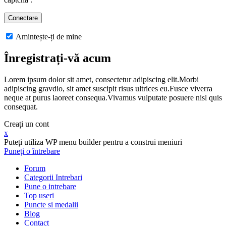
Amintește-ți de mine
Înregistrați-vă acum
Lorem ipsum dolor sit amet, consectetur adipiscing elit.Morbi
adipiscing gravdio, sit amet suscipit risus ultrices eu.Fusce viverra
neque at purus laoreet consequa.Vivamus vulputate posuere nisl quis
consequat.
Creați un cont
x
Puteți utiliza WP menu builder pentru a construi meniuri
Puneți o întrebare
Forum
Categorii Intrebari
Pune o intrebare
Top useri
Puncte si medalii
Blog
Contact