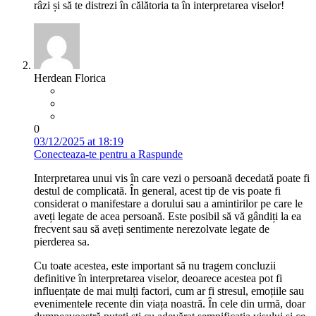
râzi și să te distrezi în călătoria ta în interpretarea viselor!
Herdean Florica
0
03/12/2025 at 18:19
Conecteaza-te pentru a Raspunde
Interpretarea unui vis în care vezi o persoană decedată poate fi
destul de complicată. În general, acest tip de vis poate fi
considerat o manifestare a dorului sau a amintirilor pe care le
aveți legate de acea persoană. Este posibil să vă gândiți la ea
frecvent sau să aveți sentimente nerezolvate legate de
pierderea sa.
Cu toate acestea, este important să nu tragem concluzii
definitive în interpretarea viselor, deoarece acestea pot fi
influențate de mai mulți factori, cum ar fi stresul, emoțiile sau
evenimentele recente din viața noastră. În cele din urmă, doar