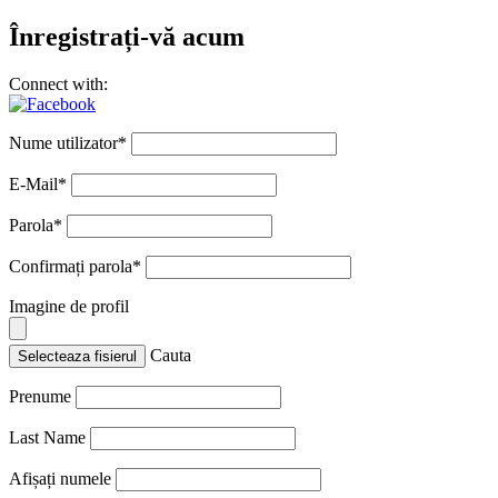
Înregistrați-vă acum
Connect with:
Nume utilizator
*
E-Mail
*
Parola
*
Confirmați parola
*
Imagine de profil
Cauta
Selecteaza fisierul
Prenume
Last Name
Afișați numele