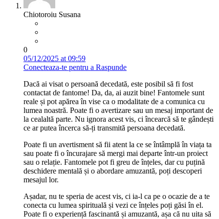
Chiotoroiu Susana
0
05/12/2025 at 09:59
Conecteaza-te pentru a Raspunde
Dacă ai visat o persoană decedată, este posibil să fi fost
contactat de fantome! Da, da, ai auzit bine! Fantomele sunt
reale și pot apărea în vise ca o modalitate de a comunica cu
lumea noastră. Poate fi o avertizare sau un mesaj important de
la cealaltă parte. Nu ignora acest vis, ci încearcă să te gândești
ce ar putea încerca să-ți transmită persoana decedată.
Poate fi un avertisment să fii atent la ce se întâmplă în viața ta
sau poate fi o încurajare să mergi mai departe într-un proiect
sau o relație. Fantomele pot fi greu de înțeles, dar cu puțină
deschidere mentală și o abordare amuzantă, poți descoperi
mesajul lor.
Așadar, nu te speria de acest vis, ci ia-l ca pe o ocazie de a te
conecta cu lumea spirituală și vezi ce înțeles poți găsi în el.
Poate fi o experiență fascinantă și amuzantă, așa că nu uita să