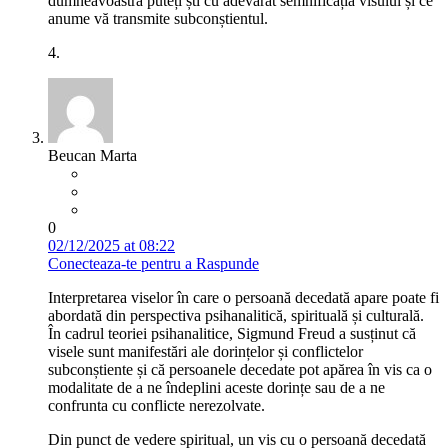
dumneavoastră puteți ști cu adevărat semnificația visului și ce
anume vă transmite subconștientul.
4.
Beucan Marta
0
02/12/2025 at 08:22
Conecteaza-te pentru a Raspunde
Interpretarea viselor în care o persoană decedată apare poate fi
abordată din perspectiva psihanalitică, spirituală și culturală.
În cadrul teoriei psihanalitice, Sigmund Freud a susținut că
visele sunt manifestări ale dorințelor și conflictelor
subconștiente și că persoanele decedate pot apărea în vis ca o
modalitate de a ne îndeplini aceste dorințe sau de a ne
confrunta cu conflicte nerezolvate.
Din punct de vedere spiritual, un vis cu o persoană decedată