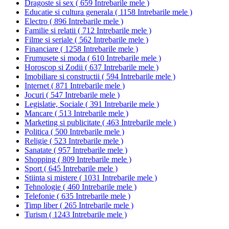
Dragoste si sex
(
659 Intrebarile mele
)
Educatie si cultura generala
(
1158 Intrebarile mele
)
Electro
(
896 Intrebarile mele
)
Familie si relatii
(
712 Intrebarile mele
)
Filme si seriale
(
562 Intrebarile mele
)
Financiare
(
1258 Intrebarile mele
)
Frumusete si moda
(
610 Intrebarile mele
)
Horoscop si Zodii
(
637 Intrebarile mele
)
Imobiliare si constructii
(
594 Intrebarile mele
)
Internet
(
871 Intrebarile mele
)
Jocuri
(
547 Intrebarile mele
)
Legislatie, Sociale
(
391 Intrebarile mele
)
Mancare
(
513 Intrebarile mele
)
Marketing si publicitate
(
463 Intrebarile mele
)
Politica
(
500 Intrebarile mele
)
Religie
(
523 Intrebarile mele
)
Sanatate
(
957 Intrebarile mele
)
Shopping
(
809 Intrebarile mele
)
Sport
(
645 Intrebarile mele
)
Stiinta si mistere
(
1031 Intrebarile mele
)
Tehnologie
(
460 Intrebarile mele
)
Telefonie
(
635 Intrebarile mele
)
Timp liber
(
265 Intrebarile mele
)
Turism
(
1243 Intrebarile mele
)