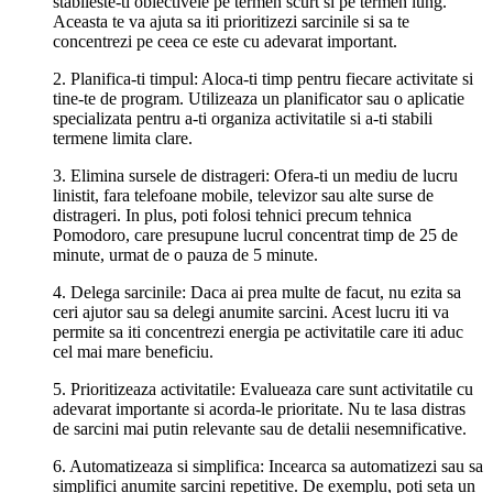
stabileste-ti obiectivele pe termen scurt si pe termen lung.
Aceasta te va ajuta sa iti prioritizezi sarcinile si sa te
concentrezi pe ceea ce este cu adevarat important.
2. Planifica-ti timpul: Aloca-ti timp pentru fiecare activitate si
tine-te de program. Utilizeaza un planificator sau o aplicatie
specializata pentru a-ti organiza activitatile si a-ti stabili
termene limita clare.
3. Elimina sursele de distrageri: Ofera-ti un mediu de lucru
linistit, fara telefoane mobile, televizor sau alte surse de
distrageri. In plus, poti folosi tehnici precum tehnica
Pomodoro, care presupune lucrul concentrat timp de 25 de
minute, urmat de o pauza de 5 minute.
4. Delega sarcinile: Daca ai prea multe de facut, nu ezita sa
ceri ajutor sau sa delegi anumite sarcini. Acest lucru iti va
permite sa iti concentrezi energia pe activitatile care iti aduc
cel mai mare beneficiu.
5. Prioritizeaza activitatile: Evalueaza care sunt activitatile cu
adevarat importante si acorda-le prioritate. Nu te lasa distras
de sarcini mai putin relevante sau de detalii nesemnificative.
6. Automatizeaza si simplifica: Incearca sa automatizezi sau sa
simplifici anumite sarcini repetitive. De exemplu, poti seta un