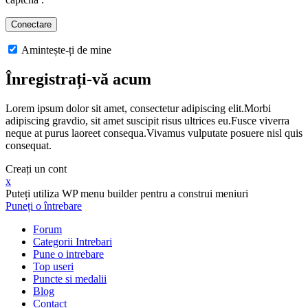
Amintește-ți de mine
Înregistrați-vă acum
Lorem ipsum dolor sit amet, consectetur adipiscing elit.Morbi
adipiscing gravdio, sit amet suscipit risus ultrices eu.Fusce viverra
neque at purus laoreet consequa.Vivamus vulputate posuere nisl quis
consequat.
Creați un cont
x
Puteți utiliza WP menu builder pentru a construi meniuri
Puneți o întrebare
Forum
Categorii Intrebari
Pune o intrebare
Top useri
Puncte si medalii
Blog
Contact