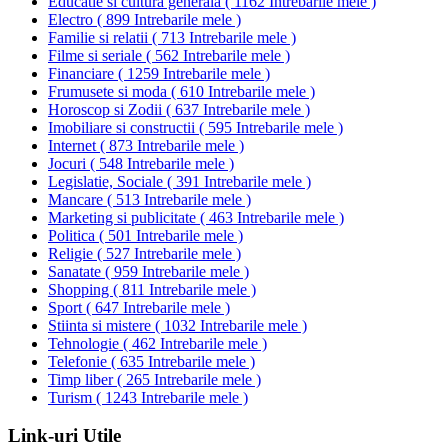
Educatie si cultura generala
(
1162 Intrebarile mele
)
Electro
(
899 Intrebarile mele
)
Familie si relatii
(
713 Intrebarile mele
)
Filme si seriale
(
562 Intrebarile mele
)
Financiare
(
1259 Intrebarile mele
)
Frumusete si moda
(
610 Intrebarile mele
)
Horoscop si Zodii
(
637 Intrebarile mele
)
Imobiliare si constructii
(
595 Intrebarile mele
)
Internet
(
873 Intrebarile mele
)
Jocuri
(
548 Intrebarile mele
)
Legislatie, Sociale
(
391 Intrebarile mele
)
Mancare
(
513 Intrebarile mele
)
Marketing si publicitate
(
463 Intrebarile mele
)
Politica
(
501 Intrebarile mele
)
Religie
(
527 Intrebarile mele
)
Sanatate
(
959 Intrebarile mele
)
Shopping
(
811 Intrebarile mele
)
Sport
(
647 Intrebarile mele
)
Stiinta si mistere
(
1032 Intrebarile mele
)
Tehnologie
(
462 Intrebarile mele
)
Telefonie
(
635 Intrebarile mele
)
Timp liber
(
265 Intrebarile mele
)
Turism
(
1243 Intrebarile mele
)
Link-uri Utile