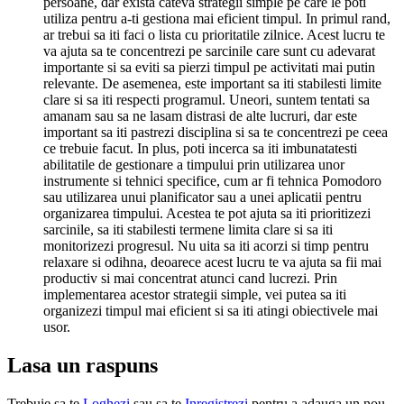
persoane, dar exista cateva strategii simple pe care le poti
utiliza pentru a-ti gestiona mai eficient timpul. In primul rand,
ar trebui sa iti faci o lista cu prioritatile zilnice. Acest lucru te
va ajuta sa te concentrezi pe sarcinile care sunt cu adevarat
importante si sa eviti sa pierzi timpul pe activitati mai putin
relevante. De asemenea, este important sa iti stabilesti limite
clare si sa iti respecti programul. Uneori, suntem tentati sa
amanam sau sa ne lasam distrasi de alte lucruri, dar este
important sa iti pastrezi disciplina si sa te concentrezi pe ceea
ce trebuie facut. In plus, poti incerca sa iti imbunatatesti
abilitatile de gestionare a timpului prin utilizarea unor
instrumente si tehnici specifice, cum ar fi tehnica Pomodoro
sau utilizarea unui planificator sau a unei aplicatii pentru
organizarea timpului. Acestea te pot ajuta sa iti prioritizezi
sarcinile, sa iti stabilesti termene limita clare si sa iti
monitorizezi progresul. Nu uita sa iti acorzi si timp pentru
relaxare si odihna, deoarece acest lucru te va ajuta sa fii mai
productiv si mai concentrat atunci cand lucrezi. Prin
implementarea acestor strategii simple, vei putea sa iti
organizezi timpul mai eficient si sa iti atingi obiectivele mai
usor.
Lasa un raspuns
Trebuie sa te
Loghezi
sau sa te
Inregistrezi
pentru a adauga un nou