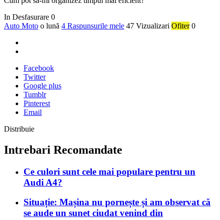
Cum pot să-mi organizez timpul mai eficient?
In Desfasurare
0
Auto Moto
o lună
4 Raspunsurile mele
47 Vizualizari
Ofiter
0
Facebook
Twitter
Google plus
Tumblr
Pinterest
Email
Distribuie
Intrebari Recomandate
Ce culori sunt cele mai populare pentru un
Audi A4?
Situație: Mașina nu pornește și am observat că
se aude un sunet ciudat venind din