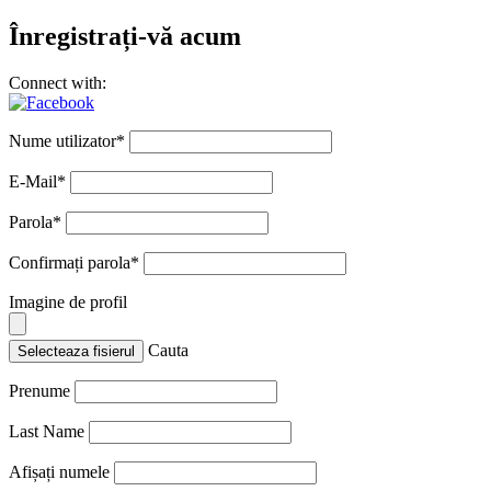
Înregistrați-vă acum
Connect with:
Nume utilizator
*
E-Mail
*
Parola
*
Confirmați parola
*
Imagine de profil
Cauta
Selecteaza fisierul
Prenume
Last Name
Afișați numele