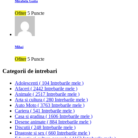
Mirabela Gaita
Ofiter
5 Puncte
Mihai
Ofiter
5 Puncte
Categorii de intrebari
Adolescenti
(
104 Intrebarile mele
)
Afaceri
(
2442 Intrebarile mele
)
Animale
(
2517 Intrebarile mele
)
Arta si cultura
(
280 Intrebarile mele
)
Auto Moto
(
3763 Intrebarile mele
)
Cariera
(
541 Intrebarile mele
)
Casa si gradina
(
1606 Intrebarile mele
)
Desene animate
(
884 Intrebarile mele
)
Discutii
(
248 Intrebarile mele
)
Dragoste si sex
(
660 Intrebarile mele
)