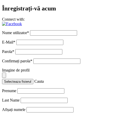
Înregistrați-vă acum
Connect with:
Nume utilizator
*
E-Mail
*
Parola
*
Confirmați parola
*
Imagine de profil
Cauta
Selecteaza fisierul
Prenume
Last Name
Afișați numele