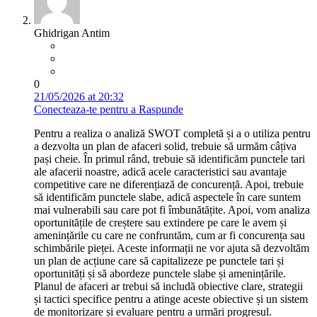
Ghidrigan Antim
0
21/05/2026 at 20:32
Conecteaza-te pentru a Raspunde
Pentru a realiza o analiză SWOT completă și a o utiliza pentru
a dezvolta un plan de afaceri solid, trebuie să urmăm câțiva
pași cheie. În primul rând, trebuie să identificăm punctele tari
ale afacerii noastre, adică acele caracteristici sau avantaje
competitive care ne diferențiază de concurență. Apoi, trebuie
să identificăm punctele slabe, adică aspectele în care suntem
mai vulnerabili sau care pot fi îmbunătățite. Apoi, vom analiza
oportunitățile de creștere sau extindere pe care le avem și
amenințările cu care ne confruntăm, cum ar fi concurența sau
schimbările pieței. Aceste informații ne vor ajuta să dezvoltăm
un plan de acțiune care să capitalizeze pe punctele tari și
oportunități și să abordeze punctele slabe și amenințările.
Planul de afaceri ar trebui să includă obiective clare, strategii
și tactici specifice pentru a atinge aceste obiective și un sistem
de monitorizare și evaluare pentru a urmări progresul.