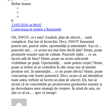
Bohar Izaura
0
23/05/2026 at 08:02
Conecteaza-te pentru a Raspunde
Oh, SWOT, ce-i asta? Analiză, plan de afaceri… sună
complicat. Dar hai să încercăm. Deci, SWOT înseamnă
puncte tari, puncte slabe, oportunități și amenințări. Așa că…
punctele tari… ce avem noi mai bine decât alții? Hmm, poate
produsele noastre sunt de calitate. Punctele slabe… ce nu
facem atât de bine? Hmm, poate nu avem suficientă
vizibilitate pe piață. Oportunități… unde putem crește? Hmm,
poate ar trebui să ne extindem în alte orașe sau să lansăm
produse noi. Și amenințări… ce ne poate afecta? Hmm, poate
concurența este foarte puternică. Deci, acum că am identificat
toate astea, trebuie să facem un plan de afaceri. Eh, hai să
zicem că ne concentrăm pe promovarea produselor noastre și
pe dezvoltarea unor strategii de creștere. În afară de asta, nu
știu ce să zic… sper că merge!