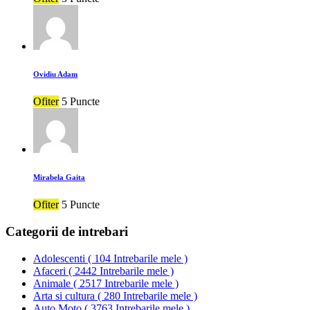
Ovidiu Adam
Ofiter
5 Puncte
Mirabela Gaita
Ofiter
5 Puncte
Categorii de intrebari
Adolescenti
(
104 Intrebarile mele
)
Afaceri
(
2442 Intrebarile mele
)
Animale
(
2517 Intrebarile mele
)
Arta si cultura
(
280 Intrebarile mele
)
Auto Moto
(
3763 Intrebarile mele
)