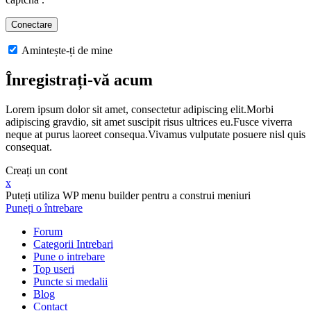
Amintește-ți de mine
Înregistrați-vă acum
Lorem ipsum dolor sit amet, consectetur adipiscing elit.Morbi
adipiscing gravdio, sit amet suscipit risus ultrices eu.Fusce viverra
neque at purus laoreet consequa.Vivamus vulputate posuere nisl quis
consequat.
Creați un cont
x
Puteți utiliza WP menu builder pentru a construi meniuri
Puneți o întrebare
Forum
Categorii Intrebari
Pune o intrebare
Top useri
Puncte si medalii
Blog
Contact