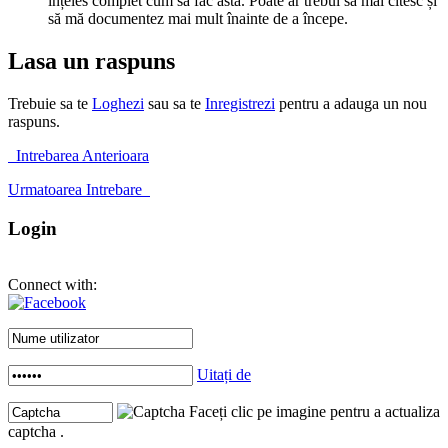
înțeles complet cum să fac asta. Poate ar trebui să mai citesc și
să mă documentez mai mult înainte de a începe.
Lasa un raspuns
Trebuie sa te
Loghezi
sau sa te
Inregistrezi
pentru a adauga un nou
raspuns.
Intrebarea Anterioara
Urmatoarea Intrebare
Login
Connect with:
Uitați de
Faceți clic pe imagine pentru a actualiza
captcha .