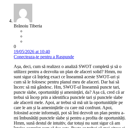
Brănoiu Tiberia
0
19/05/2026 at 10:40
Conecteaza-te pentru a Raspunde
Așa, deci, cum să realizez o analiză SWOT completă și să o
utilizez pentru a dezvolta un plan de afaceri solid? Hmm, nu
sunt sigur că înțeleg exact ce înseamnă aceste SWOT-uri și
cum să le folosesc pentru planul meu de afaceri. Dar hai să
încerc să mă gândesc. Hm, SWOT-ul înseamnă puncte tari,
puncte slabe, oportunități și amenințări, da? Așa că, cred că ar
trebui să încep prin a identifica punctele tari și punctele slabe
ale afacerii mele. Apoi, ar trebui să mă uit la oportunitățile pe
care le am și la amenințările cu care mă confrunt. Apoi,
folosind aceste informații, pot să îmi dezvolt un plan pentru a-
mi îmbunătăți punctele slabe și pentru a profita de oportunități.
Hmm, sună destul de intuitiv, dar totuși nu sunt sigur că am