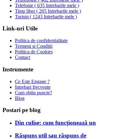
Telefonie
(
635 Intrebarile mele
)
Timp liber
(
265 Intrebarile mele
)
Turism
(
1243 Intrebarile mele
)
Link-uri Utile
Politica de confidentialitate
Termeni si Conditii
Politica de Cookies
Contact
Instrumente
Ce Este Engage ?
Intrebari frecvente
Cum obtin puncte?
Blog
Postari pe blog
Din culise: cum funcționează un
Răspuns util sau răspuns de