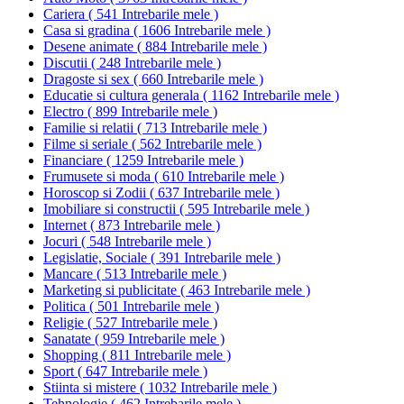
Cariera
(
541 Intrebarile mele
)
Casa si gradina
(
1606 Intrebarile mele
)
Desene animate
(
884 Intrebarile mele
)
Discutii
(
248 Intrebarile mele
)
Dragoste si sex
(
660 Intrebarile mele
)
Educatie si cultura generala
(
1162 Intrebarile mele
)
Electro
(
899 Intrebarile mele
)
Familie si relatii
(
713 Intrebarile mele
)
Filme si seriale
(
562 Intrebarile mele
)
Financiare
(
1259 Intrebarile mele
)
Frumusete si moda
(
610 Intrebarile mele
)
Horoscop si Zodii
(
637 Intrebarile mele
)
Imobiliare si constructii
(
595 Intrebarile mele
)
Internet
(
873 Intrebarile mele
)
Jocuri
(
548 Intrebarile mele
)
Legislatie, Sociale
(
391 Intrebarile mele
)
Mancare
(
513 Intrebarile mele
)
Marketing si publicitate
(
463 Intrebarile mele
)
Politica
(
501 Intrebarile mele
)
Religie
(
527 Intrebarile mele
)
Sanatate
(
959 Intrebarile mele
)
Shopping
(
811 Intrebarile mele
)
Sport
(
647 Intrebarile mele
)
Stiinta si mistere
(
1032 Intrebarile mele
)
Tehnologie
(
462 Intrebarile mele
)