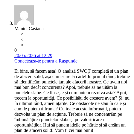
Mantei Casiana
0
20/05/2026 at 12:29
Conecteaza-te pentru a Raspunde
Ei bine, să facem asta! O analiză SWOT completă și un plan
de afaceri solid, așa cum scrie la carte! În primul rând, trebuie
să identificăm punctele tari ale afacerii noastre. Ce avem noi
mai bun decât concurența? Apoi, trebuie să ne uităm la
punctele slabe. Ce lipsește și cum putem rezolva asta? Apoi,
trecem la oportunități. Ce posibilități de creștere avem? Și, nu
în ultimul rând, amenințările. Ce obstacole ne stau în cale și
cum le putem înfrunta? Cu toate aceste informații, putem
dezvolta un plan de acțiune. Trebuie să ne concentrăm pe
îmbunătățirea punctelor slabe și pe valorificarea
oportunităților. Hai să punem ideile pe hârtie și să creăm un
plan de afaceri solid! Vom fi cei mai buni!