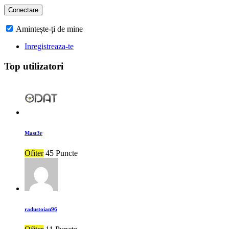
Amintește-ți de mine
Inregistreaza-te
Top utilizatori
Mast3r
Ofiter
45 Puncte
radustoian96