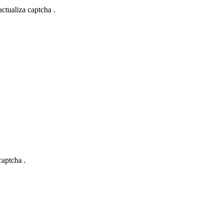
actualiza captcha .
captcha .