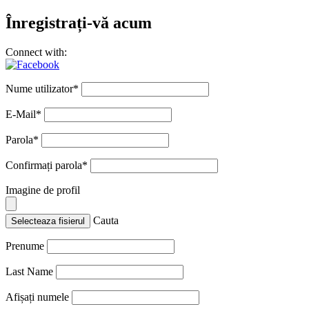
Înregistrați-vă acum
Connect with:
Nume utilizator
*
E-Mail
*
Parola
*
Confirmați parola
*
Imagine de profil
Cauta
Selecteaza fisierul
Prenume
Last Name
Afișați numele