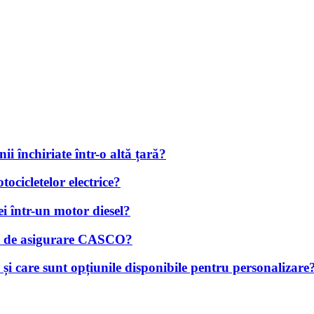
i închiriate într-o altă țară?
tocicletelor electrice?
i într-un motor diesel?
iță de asigurare CASCO?
și care sunt opțiunile disponibile pentru personalizare