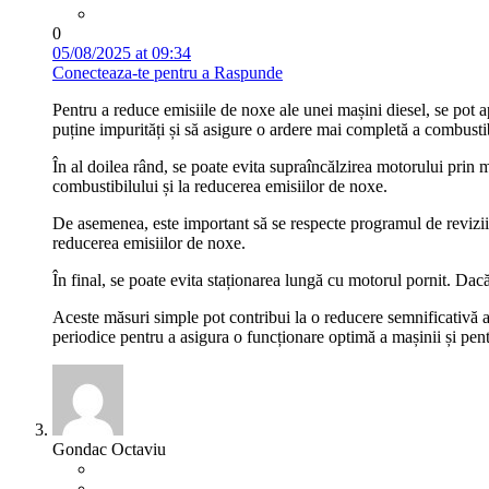
0
05/08/2025 at 09:34
Conecteaza-te pentru a Raspunde
Pentru a reduce emisiile de noxe ale unei mașini diesel, se pot a
puține impurități și să asigure o ardere mai completă a combustib
În al doilea rând, se poate evita supraîncălzirea motorului prin m
combustibilului și la reducerea emisiilor de noxe.
De asemenea, este important să se respecte programul de revizii ș
reducerea emisiilor de noxe.
În final, se poate evita staționarea lungă cu motorul pornit. Da
Aceste măsuri simple pot contribui la o reducere semnificativă a e
periodice pentru a asigura o funcționare optimă a mașinii și pen
Gondac Octaviu