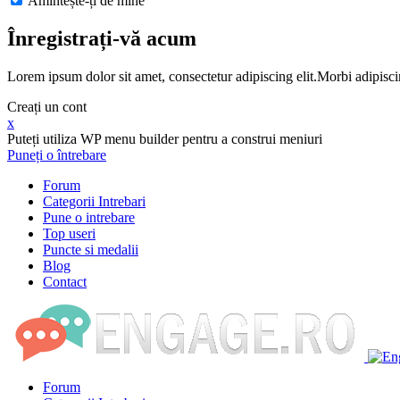
Amintește-ți de mine
Înregistrați-vă acum
Lorem ipsum dolor sit amet, consectetur adipiscing elit.Morbi adipisci
Creați un cont
x
Puteți utiliza WP menu builder pentru a construi meniuri
Puneți o întrebare
Forum
Categorii Intrebari
Pune o intrebare
Top useri
Puncte si medalii
Blog
Contact
Forum