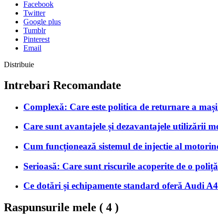
Facebook
Twitter
Google plus
Tumblr
Pinterest
Email
Distribuie
Intrebari Recomandate
Complexă: Care este politica de returnare a mașini
Care sunt avantajele și dezavantajele utilizării mo
Cum funcționează sistemul de injectie al motorine
Serioasă: Care sunt riscurile acoperite de o pol
Ce dotări și echipamente standard oferă Audi A4 
Raspunsurile mele (
4
)