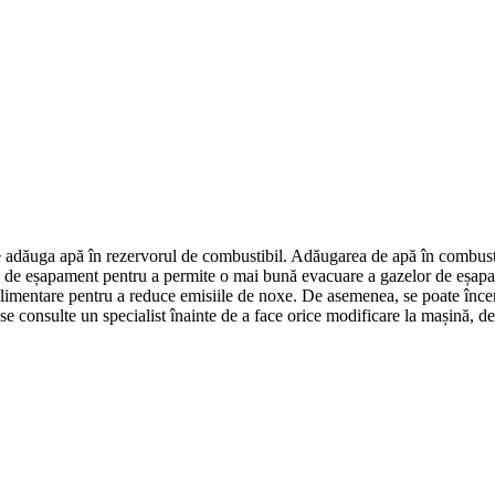
te adăuga apă în rezervorul de combustibil. Adăugarea de apă în combusti
i de eșapament pentru a permite o mai bună evacuare a gazelor de eșapa
plimentare pentru a reduce emisiile de noxe. De asemenea, se poate încerca
se consulte un specialist înainte de a face orice modificare la mașină, d