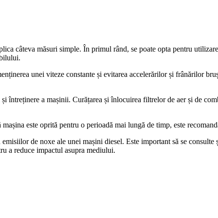
plica câteva măsuri simple. În primul rând, se poate opta pentru utilizar
ilului.
enținerea unei viteze constante și evitarea accelerărilor și frânărilor bruș
i întreținere a mașinii. Curățarea și înlocuirea filtrelor de aer și de co
că mașina este oprită pentru o perioadă mai lungă de timp, este recomand
misiilor de noxe ale unei mașini diesel. Este important să se consulte și 
tru a reduce impactul asupra mediului.