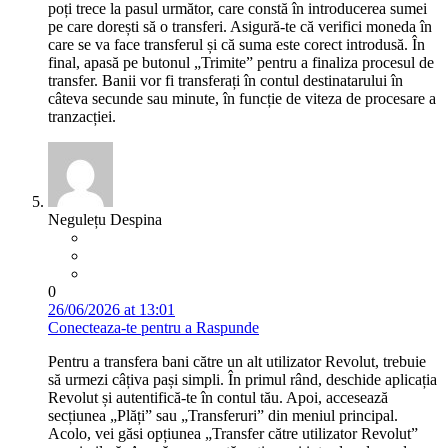
poți trece la pasul următor, care constă în introducerea sumei
pe care dorești să o transferi. Asigură-te că verifici moneda în
care se va face transferul și că suma este corect introdusă. În
final, apasă pe butonul „Trimite” pentru a finaliza procesul de
transfer. Banii vor fi transferați în contul destinatarului în
câteva secunde sau minute, în funcție de viteza de procesare a
tranzacției.
Negulețu Despina
0
26/06/2026 at 13:01
Conecteaza-te pentru a Raspunde
Pentru a transfera bani către un alt utilizator Revolut, trebuie
să urmezi câțiva pași simpli. În primul rând, deschide aplicația
Revolut și autentifică-te în contul tău. Apoi, accesează
secțiunea „Plăți” sau „Transferuri” din meniul principal.
Acolo, vei găsi opțiunea „Transfer către utilizator Revolut”