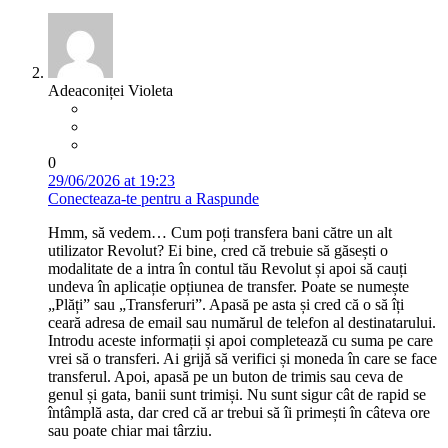
Adeaconiței Violeta
0
29/06/2026 at 19:23
Conecteaza-te pentru a Raspunde
Hmm, să vedem… Cum poți transfera bani către un alt
utilizator Revolut? Ei bine, cred că trebuie să găsești o
modalitate de a intra în contul tău Revolut și apoi să cauți
undeva în aplicație opțiunea de transfer. Poate se numește
„Plăți” sau „Transferuri”. Apasă pe asta și cred că o să îți
ceară adresa de email sau numărul de telefon al destinatarului.
Introdu aceste informații și apoi completează cu suma pe care
vrei să o transferi. Ai grijă să verifici și moneda în care se face
transferul. Apoi, apasă pe un buton de trimis sau ceva de
genul și gata, banii sunt trimiși. Nu sunt sigur cât de rapid se
întâmplă asta, dar cred că ar trebui să îi primești în câteva ore
sau poate chiar mai târziu.