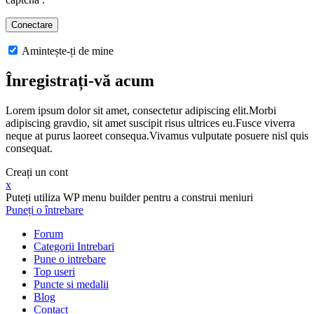
Amintește-ți de mine
Înregistrați-vă acum
Lorem ipsum dolor sit amet, consectetur adipiscing elit.Morbi
adipiscing gravdio, sit amet suscipit risus ultrices eu.Fusce viverra
neque at purus laoreet consequa.Vivamus vulputate posuere nisl quis
consequat.
Creați un cont
x
Puteți utiliza WP menu builder pentru a construi meniuri
Puneți o întrebare
Forum
Categorii Intrebari
Pune o intrebare
Top useri
Puncte si medalii
Blog
Contact