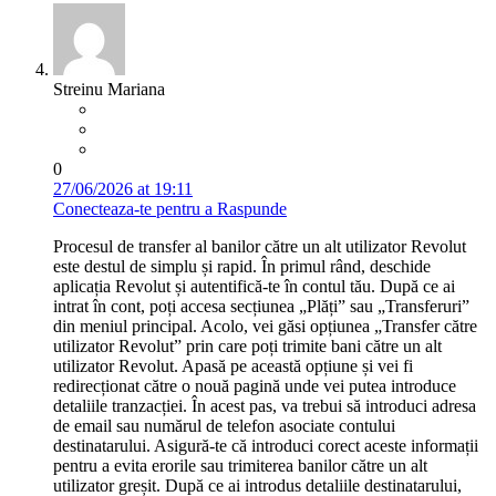
Streinu Mariana
0
27/06/2026 at 19:11
Conecteaza-te pentru a Raspunde
Procesul de transfer al banilor către un alt utilizator Revolut
este destul de simplu și rapid. În primul rând, deschide
aplicația Revolut și autentifică-te în contul tău. După ce ai
intrat în cont, poți accesa secțiunea „Plăți” sau „Transferuri”
din meniul principal. Acolo, vei găsi opțiunea „Transfer către
utilizator Revolut” prin care poți trimite bani către un alt
utilizator Revolut. Apasă pe această opțiune și vei fi
redirecționat către o nouă pagină unde vei putea introduce
detaliile tranzacției. În acest pas, va trebui să introduci adresa
de email sau numărul de telefon asociate contului
destinatarului. Asigură-te că introduci corect aceste informații
pentru a evita erorile sau trimiterea banilor către un alt
utilizator greșit. După ce ai introdus detaliile destinatarului,