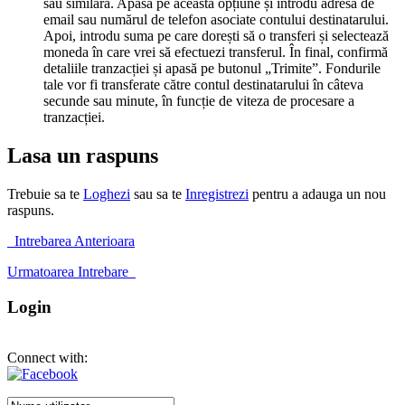
sau similară. Apasă pe această opțiune și introdu adresa de
email sau numărul de telefon asociate contului destinatarului.
Apoi, introdu suma pe care dorești să o transferi și selectează
moneda în care vrei să efectuezi transferul. În final, confirmă
detaliile tranzacției și apasă pe butonul „Trimite”. Fondurile
tale vor fi transferate către contul destinatarului în câteva
secunde sau minute, în funcție de viteza de procesare a
tranzacției.
Lasa un raspuns
Trebuie sa te
Loghezi
sau sa te
Inregistrezi
pentru a adauga un nou
raspuns.
Intrebarea Anterioara
Urmatoarea Intrebare
Login
Connect with: