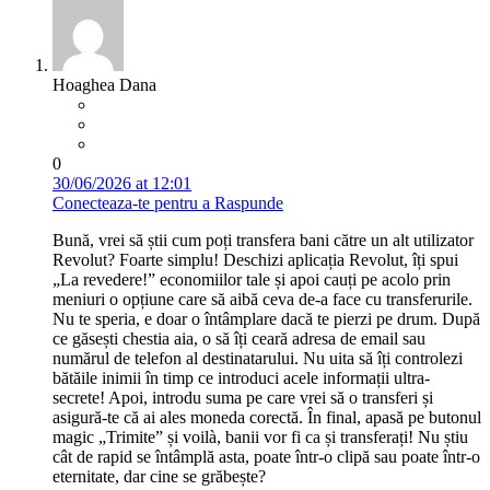
Hoaghea Dana
0
30/06/2026 at 12:01
Conecteaza-te pentru a Raspunde
Bună, vrei să știi cum poți transfera bani către un alt utilizator
Revolut? Foarte simplu! Deschizi aplicația Revolut, îți spui
„La revedere!” economiilor tale și apoi cauți pe acolo prin
meniuri o opțiune care să aibă ceva de-a face cu transferurile.
Nu te speria, e doar o întâmplare dacă te pierzi pe drum. După
ce găsești chestia aia, o să îți ceară adresa de email sau
numărul de telefon al destinatarului. Nu uita să îți controlezi
bătăile inimii în timp ce introduci acele informații ultra-
secrete! Apoi, introdu suma pe care vrei să o transferi și
asigură-te că ai ales moneda corectă. În final, apasă pe butonul
magic „Trimite” și voilà, banii vor fi ca și transferați! Nu știu
cât de rapid se întâmplă asta, poate într-o clipă sau poate într-o
eternitate, dar cine se grăbește?