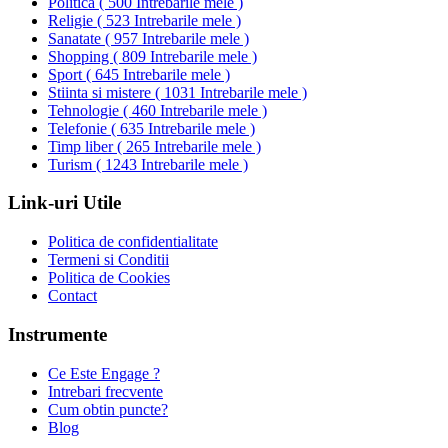
Politica
(
500 Intrebarile mele
)
Religie
(
523 Intrebarile mele
)
Sanatate
(
957 Intrebarile mele
)
Shopping
(
809 Intrebarile mele
)
Sport
(
645 Intrebarile mele
)
Stiinta si mistere
(
1031 Intrebarile mele
)
Tehnologie
(
460 Intrebarile mele
)
Telefonie
(
635 Intrebarile mele
)
Timp liber
(
265 Intrebarile mele
)
Turism
(
1243 Intrebarile mele
)
Link-uri Utile
Politica de confidentialitate
Termeni si Conditii
Politica de Cookies
Contact
Instrumente
Ce Este Engage ?
Intrebari frecvente
Cum obtin puncte?
Blog