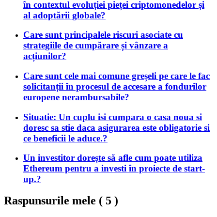
în contextul evoluției pieței criptomonedelor și
al adoptării globale?
Care sunt principalele riscuri asociate cu
strategiile de cumpărare și vânzare a
acțiunilor?
Care sunt cele mai comune greșeli pe care le fac
solicitanții în procesul de accesare a fondurilor
europene nerambursabile?
Situatie: Un cuplu isi cumpara o casa noua si
doresc sa stie daca asigurarea este obligatorie si
ce beneficii le aduce.?
Un investitor dorește să afle cum poate utiliza
Ethereum pentru a investi în proiecte de start-
up.?
Raspunsurile mele (
5
)