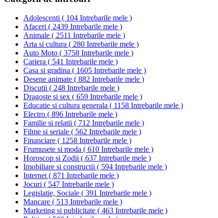
Adolescenti
(
104 Intrebarile mele
)
Afaceri
(
2439 Intrebarile mele
)
Animale
(
2511 Intrebarile mele
)
Arta si cultura
(
280 Intrebarile mele
)
Auto Moto
(
3758 Intrebarile mele
)
Cariera
(
541 Intrebarile mele
)
Casa si gradina
(
1605 Intrebarile mele
)
Desene animate
(
882 Intrebarile mele
)
Discutii
(
248 Intrebarile mele
)
Dragoste si sex
(
659 Intrebarile mele
)
Educatie si cultura generala
(
1158 Intrebarile mele
)
Electro
(
896 Intrebarile mele
)
Familie si relatii
(
712 Intrebarile mele
)
Filme si seriale
(
562 Intrebarile mele
)
Financiare
(
1258 Intrebarile mele
)
Frumusete si moda
(
610 Intrebarile mele
)
Horoscop si Zodii
(
637 Intrebarile mele
)
Imobiliare si constructii
(
594 Intrebarile mele
)
Internet
(
871 Intrebarile mele
)
Jocuri
(
547 Intrebarile mele
)
Legislatie, Sociale
(
391 Intrebarile mele
)
Mancare
(
513 Intrebarile mele
)
Marketing si publicitate
(
463 Intrebarile mele
)