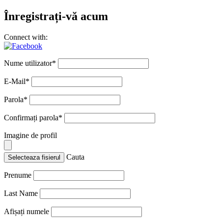
Înregistrați-vă acum
Connect with:
Nume utilizator
*
E-Mail
*
Parola
*
Confirmați parola
*
Imagine de profil
Cauta
Selecteaza fisierul
Prenume
Last Name
Afișați numele