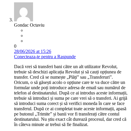
Gondac Octaviu
0
28/06/2026 at 15:26
Conecteaza-te pentru a Raspunde
Dacă vrei să transferi bani către un alt utilizator Revolut,
trebuie să deschizi aplicația Revolut și să cauți opțiunea de
transfer. Cred că se numește „Plăți” sau „Transferuri”.
Oricum, o să găsești acolo o opțiune care te va duce către un
formular unde poți introduce adresa de email sau numărul de
telefon al destinatarului. După ce ai introdus aceste informații,
trebuie să introduci și suma pe care vrei să o transferi. Ai grijă
să introduci suma corect și să verifici moneda în care se face
transferul. După ce ai completat toate aceste informații, apasă
pe butonul „Trimite” și banii vor fi transferați către contul
destinatarului. Nu știu exact cât durează procesul, dar cred că
în câteva minute ar trebui să fie finalizat.