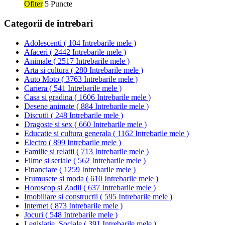
Ofiter
5 Puncte
Categorii de intrebari
Adolescenti
(
104 Intrebarile mele
)
Afaceri
(
2442 Intrebarile mele
)
Animale
(
2517 Intrebarile mele
)
Arta si cultura
(
280 Intrebarile mele
)
Auto Moto
(
3763 Intrebarile mele
)
Cariera
(
541 Intrebarile mele
)
Casa si gradina
(
1606 Intrebarile mele
)
Desene animate
(
884 Intrebarile mele
)
Discutii
(
248 Intrebarile mele
)
Dragoste si sex
(
660 Intrebarile mele
)
Educatie si cultura generala
(
1162 Intrebarile mele
)
Electro
(
899 Intrebarile mele
)
Familie si relatii
(
713 Intrebarile mele
)
Filme si seriale
(
562 Intrebarile mele
)
Financiare
(
1259 Intrebarile mele
)
Frumusete si moda
(
610 Intrebarile mele
)
Horoscop si Zodii
(
637 Intrebarile mele
)
Imobiliare si constructii
(
595 Intrebarile mele
)
Internet
(
873 Intrebarile mele
)
Jocuri
(
548 Intrebarile mele
)
Legislatie, Sociale
(
391 Intrebarile mele
)