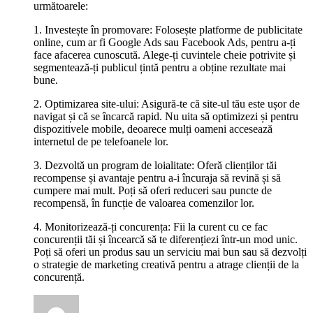
următoarele:
1. Investește în promovare: Folosește platforme de publicitate
online, cum ar fi Google Ads sau Facebook Ads, pentru a-ți
face afacerea cunoscută. Alege-ți cuvintele cheie potrivite și
segmentează-ți publicul țintă pentru a obține rezultate mai
bune.
2. Optimizarea site-ului: Asigură-te că site-ul tău este ușor de
navigat și că se încarcă rapid. Nu uita să optimizezi și pentru
dispozitivele mobile, deoarece mulți oameni accesează
internetul de pe telefoanele lor.
3. Dezvoltă un program de loialitate: Oferă clienților tăi
recompense și avantaje pentru a-i încuraja să revină și să
cumpere mai mult. Poți să oferi reduceri sau puncte de
recompensă, în funcție de valoarea comenzilor lor.
4. Monitorizează-ți concurența: Fii la curent cu ce fac
concurenții tăi și încearcă să te diferențiezi într-un mod unic.
Poți să oferi un produs sau un serviciu mai bun sau să dezvolți
o strategie de marketing creativă pentru a atrage clienții de la
concurență.