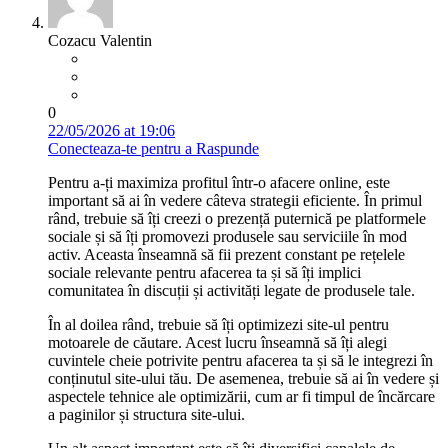
Cozacu Valentin
0
22/05/2026 at 19:06
Conecteaza-te pentru a Raspunde
Pentru a-ți maximiza profitul într-o afacere online, este
important să ai în vedere câteva strategii eficiente. În primul
rând, trebuie să îți creezi o prezență puternică pe platformele
sociale și să îți promovezi produsele sau serviciile în mod
activ. Aceasta înseamnă să fii prezent constant pe rețelele
sociale relevante pentru afacerea ta și să îți implici
comunitatea în discuții și activități legate de produsele tale.
În al doilea rând, trebuie să îți optimizezi site-ul pentru
motoarele de căutare. Acest lucru înseamnă să îți alegi
cuvintele cheie potrivite pentru afacerea ta și să le integrezi în
conținutul site-ului tău. De asemenea, trebuie să ai în vedere și
aspectele tehnice ale optimizării, cum ar fi timpul de încărcare
a paginilor și structura site-ului.