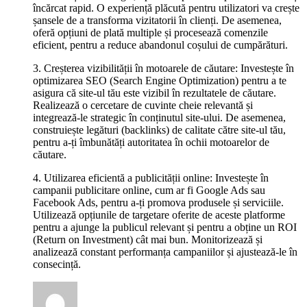
încărcat rapid. O experiență plăcută pentru utilizatori va crește
șansele de a transforma vizitatorii în clienți. De asemenea,
oferă opțiuni de plată multiple și procesează comenzile
eficient, pentru a reduce abandonul coșului de cumpărături.
3. Creșterea vizibilității în motoarele de căutare: Investește în
optimizarea SEO (Search Engine Optimization) pentru a te
asigura că site-ul tău este vizibil în rezultatele de căutare.
Realizează o cercetare de cuvinte cheie relevantă și
integrează-le strategic în conținutul site-ului. De asemenea,
construiește legături (backlinks) de calitate către site-ul tău,
pentru a-ți îmbunătăți autoritatea în ochii motoarelor de
căutare.
4. Utilizarea eficientă a publicității online: Investește în
campanii publicitare online, cum ar fi Google Ads sau
Facebook Ads, pentru a-ți promova produsele și serviciile.
Utilizează opțiunile de targetare oferite de aceste platforme
pentru a ajunge la publicul relevant și pentru a obține un ROI
(Return on Investment) cât mai bun. Monitorizează și
analizează constant performanța campaniilor și ajustează-le în
consecință.