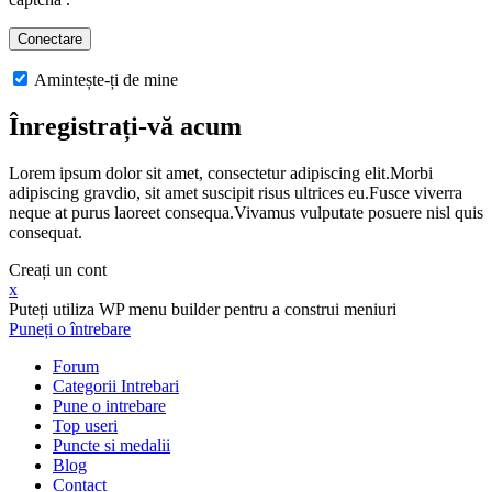
Amintește-ți de mine
Înregistrați-vă acum
Lorem ipsum dolor sit amet, consectetur adipiscing elit.Morbi
adipiscing gravdio, sit amet suscipit risus ultrices eu.Fusce viverra
neque at purus laoreet consequa.Vivamus vulputate posuere nisl quis
consequat.
Creați un cont
x
Puteți utiliza WP menu builder pentru a construi meniuri
Puneți o întrebare
Forum
Categorii Intrebari
Pune o intrebare
Top useri
Puncte si medalii
Blog
Contact