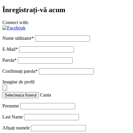
Înregistrați-vă acum
Connect with:
Nume utilizator
*
E-Mail
*
Parola
*
Confirmați parola
*
Imagine de profil
Cauta
Selecteaza fisierul
Prenume
Last Name
Afișați numele