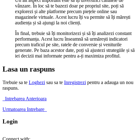
Un alt aspect important este să îți diversifici canalele de
vânzare. În loc să te bazezi doar pe propriul site, poți să
explorezi și alte platforme precum piețele online sau
magazinele virtuale. Acest lucru îți va permite să îți mărești
audiența și să ajungi la noi clienți.
În final, trebuie să îți monitorizezi și să îți analizezi constant
performanța. Acest lucru înseamnă să urmărești indicatori
precum traficul pe site, ratele de conversie și veniturile
generate. Pe baza acestor date, poți să ajustezi strategiile și să
iei decizii mai informate pentru a-ți maximiza profitul.
Lasa un raspuns
Trebuie sa te
Loghezi
sau sa te
Inregistrezi
pentru a adauga un nou
raspuns.
Intrebarea Anterioara
Urmatoarea Intrebare
Login
Connect with: