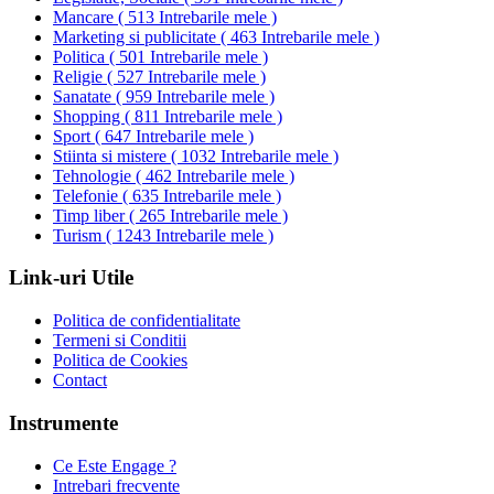
Mancare
(
513 Intrebarile mele
)
Marketing si publicitate
(
463 Intrebarile mele
)
Politica
(
501 Intrebarile mele
)
Religie
(
527 Intrebarile mele
)
Sanatate
(
959 Intrebarile mele
)
Shopping
(
811 Intrebarile mele
)
Sport
(
647 Intrebarile mele
)
Stiinta si mistere
(
1032 Intrebarile mele
)
Tehnologie
(
462 Intrebarile mele
)
Telefonie
(
635 Intrebarile mele
)
Timp liber
(
265 Intrebarile mele
)
Turism
(
1243 Intrebarile mele
)
Link-uri Utile
Politica de confidentialitate
Termeni si Conditii
Politica de Cookies
Contact
Instrumente
Ce Este Engage ?
Intrebari frecvente