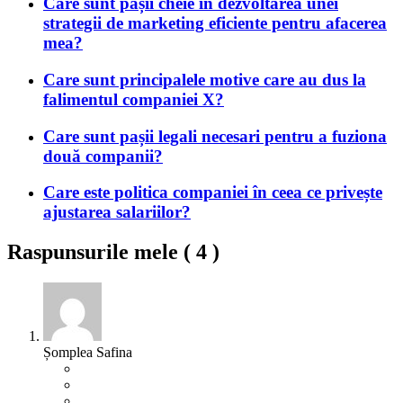
Care sunt pașii cheie în dezvoltarea unei
strategii de marketing eficiente pentru afacerea
mea?
Care sunt principalele motive care au dus la
falimentul companiei X?
Care sunt pașii legali necesari pentru a fuziona
două companii?
Care este politica companiei în ceea ce privește
ajustarea salariilor?
Raspunsurile mele (
4
)
Șomplea Safina