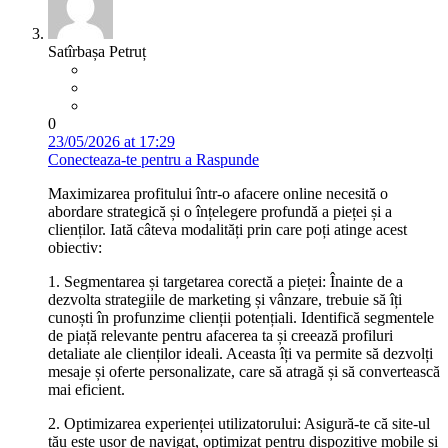
Satîrbașa Petruț
0
23/05/2026 at 17:29
Conecteaza-te pentru a Raspunde
Maximizarea profitului într-o afacere online necesită o
abordare strategică și o înțelegere profundă a pieței și a
clienților. Iată câteva modalități prin care poți atinge acest
obiectiv:
1. Segmentarea și targetarea corectă a pieței: Înainte de a
dezvolta strategiile de marketing și vânzare, trebuie să îți
cunoști în profunzime clienții potențiali. Identifică segmentele
de piață relevante pentru afacerea ta și creează profiluri
detaliate ale clienților ideali. Aceasta îți va permite să dezvolți
mesaje și oferte personalizate, care să atragă și să convertească
mai eficient.
2. Optimizarea experienței utilizatorului: Asigură-te că site-ul
tău este ușor de navigat, optimizat pentru dispozitive mobile și