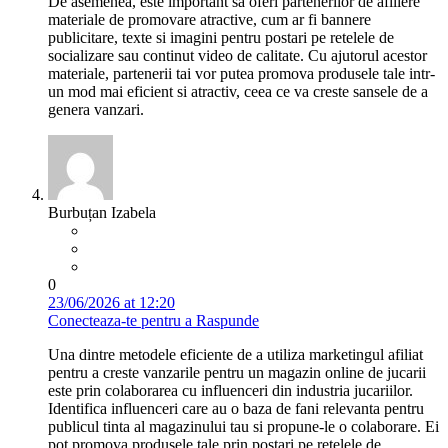
De asemenea, este important sa oferi partenerilor de afiliere
materiale de promovare atractive, cum ar fi bannere
publicitare, texte si imagini pentru postari pe retelele de
socializare sau continut video de calitate. Cu ajutorul acestor
materiale, partenerii tai vor putea promova produsele tale intr-
un mod mai eficient si atractiv, ceea ce va creste sansele de a
genera vanzari.
Burbuțan Izabela
0
23/06/2026 at 12:20
Conecteaza-te pentru a Raspunde
Una dintre metodele eficiente de a utiliza marketingul afiliat
pentru a creste vanzarile pentru un magazin online de jucarii
este prin colaborarea cu influenceri din industria jucariilor.
Identifica influenceri care au o baza de fani relevanta pentru
publicul tinta al magazinului tau si propune-le o colaborare. Ei
pot promova produsele tale prin postari pe retelele de