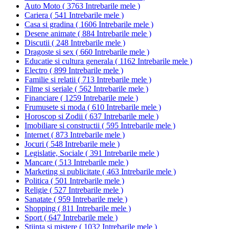
Auto Moto
(
3763 Intrebarile mele
)
Cariera
(
541 Intrebarile mele
)
Casa si gradina
(
1606 Intrebarile mele
)
Desene animate
(
884 Intrebarile mele
)
Discutii
(
248 Intrebarile mele
)
Dragoste si sex
(
660 Intrebarile mele
)
Educatie si cultura generala
(
1162 Intrebarile mele
)
Electro
(
899 Intrebarile mele
)
Familie si relatii
(
713 Intrebarile mele
)
Filme si seriale
(
562 Intrebarile mele
)
Financiare
(
1259 Intrebarile mele
)
Frumusete si moda
(
610 Intrebarile mele
)
Horoscop si Zodii
(
637 Intrebarile mele
)
Imobiliare si constructii
(
595 Intrebarile mele
)
Internet
(
873 Intrebarile mele
)
Jocuri
(
548 Intrebarile mele
)
Legislatie, Sociale
(
391 Intrebarile mele
)
Mancare
(
513 Intrebarile mele
)
Marketing si publicitate
(
463 Intrebarile mele
)
Politica
(
501 Intrebarile mele
)
Religie
(
527 Intrebarile mele
)
Sanatate
(
959 Intrebarile mele
)
Shopping
(
811 Intrebarile mele
)
Sport
(
647 Intrebarile mele
)
Stiinta si mistere
(
1032 Intrebarile mele
)