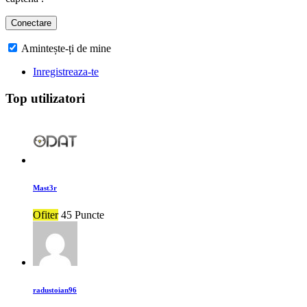
Amintește-ți de mine
Inregistreaza-te
Top utilizatori
Mast3r
Ofiter
45 Puncte
radustoian96