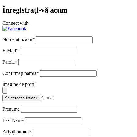
Înregistrați-vă acum
Connect with:
Nume utilizator
*
E-Mail
*
Parola
*
Confirmați parola
*
Imagine de profil
Cauta
Selecteaza fisierul
Prenume
Last Name
Afișați numele