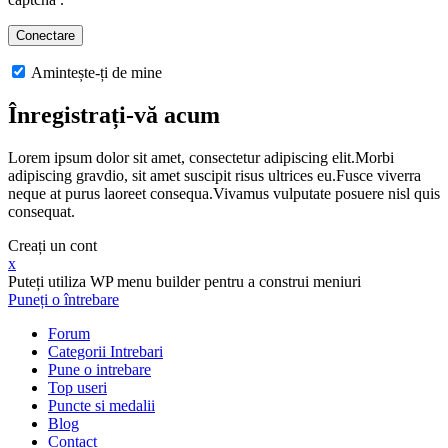
Amintește-ți de mine
Înregistrați-vă acum
Lorem ipsum dolor sit amet, consectetur adipiscing elit.Morbi
adipiscing gravdio, sit amet suscipit risus ultrices eu.Fusce viverra
neque at purus laoreet consequa.Vivamus vulputate posuere nisl quis
consequat.
Creați un cont
x
Puteți utiliza WP menu builder pentru a construi meniuri
Puneți o întrebare
Forum
Categorii Intrebari
Pune o intrebare
Top useri
Puncte si medalii
Blog
Contact