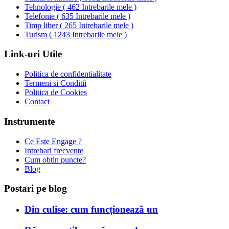
Tehnologie
(
462 Intrebarile mele
)
Telefonie
(
635 Intrebarile mele
)
Timp liber
(
265 Intrebarile mele
)
Turism
(
1243 Intrebarile mele
)
Link-uri Utile
Politica de confidentialitate
Termeni si Conditii
Politica de Cookies
Contact
Instrumente
Ce Este Engage ?
Intrebari frecvente
Cum obtin puncte?
Blog
Postari pe blog
Din culise: cum funcționează un