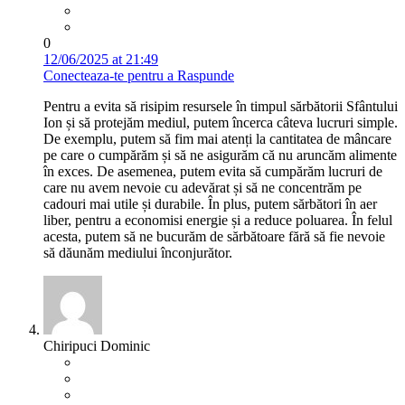
0
12/06/2025 at 21:49
Conecteaza-te pentru a Raspunde
Pentru a evita să risipim resursele în timpul sărbătorii Sfântului
Ion și să protejăm mediul, putem încerca câteva lucruri simple.
De exemplu, putem să fim mai atenți la cantitatea de mâncare
pe care o cumpărăm și să ne asigurăm că nu aruncăm alimente
în exces. De asemenea, putem evita să cumpărăm lucruri de
care nu avem nevoie cu adevărat și să ne concentrăm pe
cadouri mai utile și durabile. În plus, putem sărbători în aer
liber, pentru a economisi energie și a reduce poluarea. În felul
acesta, putem să ne bucurăm de sărbătoare fără să fie nevoie
să dăunăm mediului înconjurător.
Chiripuci Dominic