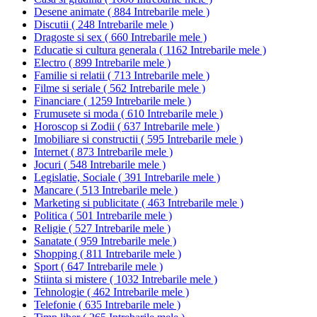
Desene animate
(
884 Intrebarile mele
)
Discutii
(
248 Intrebarile mele
)
Dragoste si sex
(
660 Intrebarile mele
)
Educatie si cultura generala
(
1162 Intrebarile mele
)
Electro
(
899 Intrebarile mele
)
Familie si relatii
(
713 Intrebarile mele
)
Filme si seriale
(
562 Intrebarile mele
)
Financiare
(
1259 Intrebarile mele
)
Frumusete si moda
(
610 Intrebarile mele
)
Horoscop si Zodii
(
637 Intrebarile mele
)
Imobiliare si constructii
(
595 Intrebarile mele
)
Internet
(
873 Intrebarile mele
)
Jocuri
(
548 Intrebarile mele
)
Legislatie, Sociale
(
391 Intrebarile mele
)
Mancare
(
513 Intrebarile mele
)
Marketing si publicitate
(
463 Intrebarile mele
)
Politica
(
501 Intrebarile mele
)
Religie
(
527 Intrebarile mele
)
Sanatate
(
959 Intrebarile mele
)
Shopping
(
811 Intrebarile mele
)
Sport
(
647 Intrebarile mele
)
Stiinta si mistere
(
1032 Intrebarile mele
)
Tehnologie
(
462 Intrebarile mele
)
Telefonie
(
635 Intrebarile mele
)