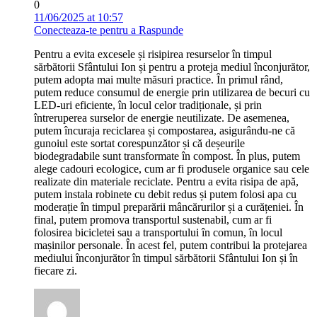
0
11/06/2025 at 10:57
Conecteaza-te pentru a Raspunde
Pentru a evita excesele și risipirea resurselor în timpul
sărbătorii Sfântului Ion și pentru a proteja mediul înconjurător,
putem adopta mai multe măsuri practice. În primul rând,
putem reduce consumul de energie prin utilizarea de becuri cu
LED-uri eficiente, în locul celor tradiționale, și prin
întreruperea surselor de energie neutilizate. De asemenea,
putem încuraja reciclarea și compostarea, asigurându-ne că
gunoiul este sortat corespunzător și că deșeurile
biodegradabile sunt transformate în compost. În plus, putem
alege cadouri ecologice, cum ar fi produsele organice sau cele
realizate din materiale reciclate. Pentru a evita risipa de apă,
putem instala robinete cu debit redus și putem folosi apa cu
moderație în timpul preparării mâncărurilor și a curățeniei. În
final, putem promova transportul sustenabil, cum ar fi
folosirea bicicletei sau a transportului în comun, în locul
mașinilor personale. În acest fel, putem contribui la protejarea
mediului înconjurător în timpul sărbătorii Sfântului Ion și în
fiecare zi.