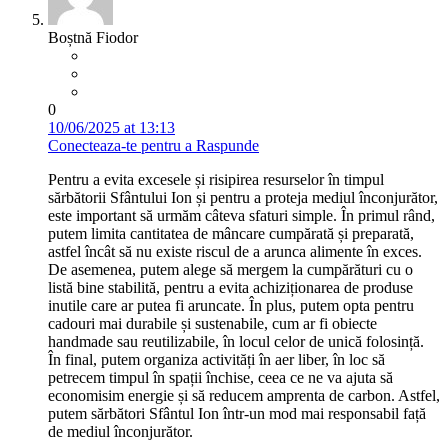
Boștnă Fiodor
0
10/06/2025 at 13:13
Conecteaza-te pentru a Raspunde
Pentru a evita excesele și risipirea resurselor în timpul
sărbătorii Sfântului Ion și pentru a proteja mediul înconjurător,
este important să urmăm câteva sfaturi simple. În primul rând,
putem limita cantitatea de mâncare cumpărată și preparată,
astfel încât să nu existe riscul de a arunca alimente în exces.
De asemenea, putem alege să mergem la cumpărături cu o
listă bine stabilită, pentru a evita achiziționarea de produse
inutile care ar putea fi aruncate. În plus, putem opta pentru
cadouri mai durabile și sustenabile, cum ar fi obiecte
handmade sau reutilizabile, în locul celor de unică folosință.
În final, putem organiza activități în aer liber, în loc să
petrecem timpul în spații închise, ceea ce ne va ajuta să
economisim energie și să reducem amprenta de carbon. Astfel,
putem sărbători Sfântul Ion într-un mod mai responsabil față
de mediul înconjurător.