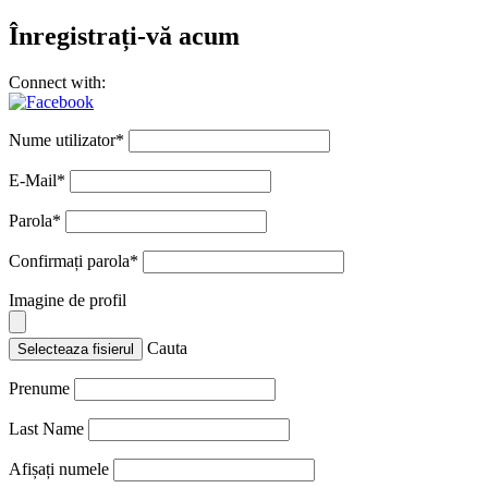
Înregistrați-vă acum
Connect with:
Nume utilizator
*
E-Mail
*
Parola
*
Confirmați parola
*
Imagine de profil
Cauta
Selecteaza fisierul
Prenume
Last Name
Afișați numele