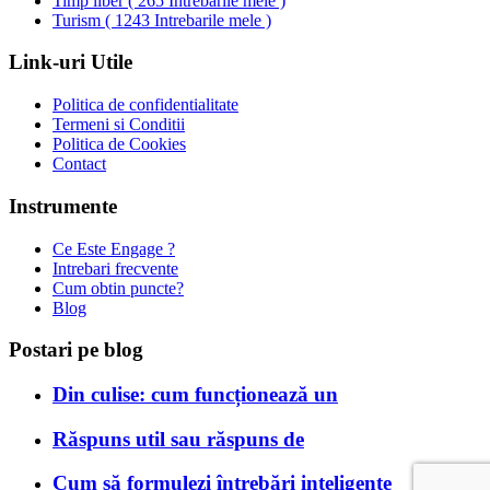
Timp liber
(
265 Intrebarile mele
)
Turism
(
1243 Intrebarile mele
)
Link-uri Utile
Politica de confidentialitate
Termeni si Conditii
Politica de Cookies
Contact
Instrumente
Ce Este Engage ?
Intrebari frecvente
Cum obtin puncte?
Blog
Postari pe blog
Din culise: cum funcționează un
Răspuns util sau răspuns de
Cum să formulezi întrebări inteligente