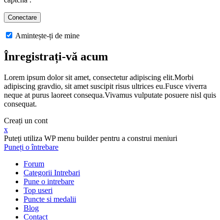
Amintește-ți de mine
Înregistrați-vă acum
Lorem ipsum dolor sit amet, consectetur adipiscing elit.Morbi
adipiscing gravdio, sit amet suscipit risus ultrices eu.Fusce viverra
neque at purus laoreet consequa.Vivamus vulputate posuere nisl quis
consequat.
Creați un cont
x
Puteți utiliza WP menu builder pentru a construi meniuri
Puneți o întrebare
Forum
Categorii Intrebari
Pune o intrebare
Top useri
Puncte si medalii
Blog
Contact