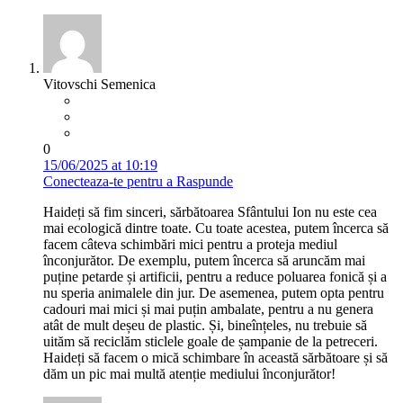
Vitovschi Semenica
0
15/06/2025 at 10:19
Conecteaza-te pentru a Raspunde
Haideți să fim sinceri, sărbătoarea Sfântului Ion nu este cea
mai ecologică dintre toate. Cu toate acestea, putem încerca să
facem câteva schimbări mici pentru a proteja mediul
înconjurător. De exemplu, putem încerca să aruncăm mai
puține petarde și artificii, pentru a reduce poluarea fonică și a
nu speria animalele din jur. De asemenea, putem opta pentru
cadouri mai mici și mai puțin ambalate, pentru a nu genera
atât de mult deșeu de plastic. Și, bineînțeles, nu trebuie să
uităm să reciclăm sticlele goale de șampanie de la petreceri.
Haideți să facem o mică schimbare în această sărbătoare și să
dăm un pic mai multă atenție mediului înconjurător!