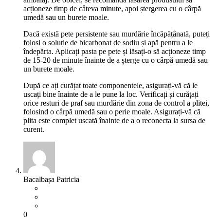
acționeze timp de câteva minute, apoi ștergerea cu o cârpă
umedă sau un burete moale.
Dacă există pete persistente sau murdărie încăpățânată, puteți
folosi o soluție de bicarbonat de sodiu și apă pentru a le
îndepărta. Aplicați pasta pe pete și lăsați-o să acționeze timp
de 15-20 de minute înainte de a șterge cu o cârpă umedă sau
un burete moale.
După ce ați curățat toate componentele, asigurați-vă că le
uscați bine înainte de a le pune la loc. Verificați și curățați
orice resturi de praf sau murdărie din zona de control a plitei,
folosind o cârpă umedă sau o perie moale. Asigurați-vă că
plita este complet uscată înainte de a o reconecta la sursa de
curent.
Bacalbașa Patricia
0