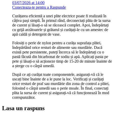
03/07/2026 at 14:00
Conecteaza-te pentru a Raspunde
Curățarea eficientă a unei plite electrice poate fi realizată în
câțiva pași simpli. În primul rând, deconectați plita de la sursa
de curent și lăsați-o să se răcească complet. Apoi, îndepărtați
cu grijă arzătoarele și grătarul și curățați-le cu un amestec de
apă caldă și detergent de vase.
Folosiți o perie de nylon pentru a curăța suprafața plitei,
îndepărtând orice resturi de alimente sau murdărie. Dacă
există pete persistente, puteți încerca să le îndepărtați cu o
pastă făcută din bicarbonat de sodiu și apă. Aplicați pasta pe
pete și lăsați-o să acționeze timp de 15-20 de minute înainte de
a șterge cu o cârpă umedă.
După ce ați curățat toate componentele, asigurați-vă că le
uscați bine înainte de a le pune la loc. Verificați și curățați
orice resturi de praf sau murdărie din zona de control a plitei,
folosind o cârpă umedă sau o perie moale. În final, conectați
plita la sursa de curent și asigurați-vă că funcționează în mod
corespunzător.
Lasa un raspuns