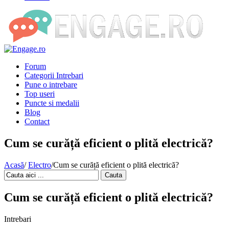
Forum
Categorii Intrebari
Pune o intrebare
Top useri
Puncte si medalii
Blog
Contact
Cum se curăță eficient o plită electrică?
Acasă
/
Electro
/
Cum se curăță eficient o plită electrică?
Cauta
Cum se curăță eficient o plită electrică?
Intrebari