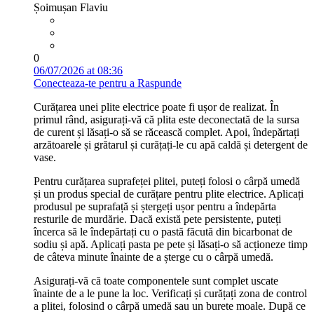
Șoimușan Flaviu
0
06/07/2026 at 08:36
Conecteaza-te pentru a Raspunde
Curățarea unei plite electrice poate fi ușor de realizat. În
primul rând, asigurați-vă că plita este deconectată de la sursa
de curent și lăsați-o să se răcească complet. Apoi, îndepărtați
arzătoarele și grătarul și curățați-le cu apă caldă și detergent de
vase.
Pentru curățarea suprafeței plitei, puteți folosi o cârpă umedă
și un produs special de curățare pentru plite electrice. Aplicați
produsul pe suprafață și ștergeți ușor pentru a îndepărta
resturile de murdărie. Dacă există pete persistente, puteți
încerca să le îndepărtați cu o pastă făcută din bicarbonat de
sodiu și apă. Aplicați pasta pe pete și lăsați-o să acționeze timp
de câteva minute înainte de a șterge cu o cârpă umedă.
Asigurați-vă că toate componentele sunt complet uscate
înainte de a le pune la loc. Verificați și curățați zona de control
a plitei, folosind o cârpă umedă sau un burete moale. După ce