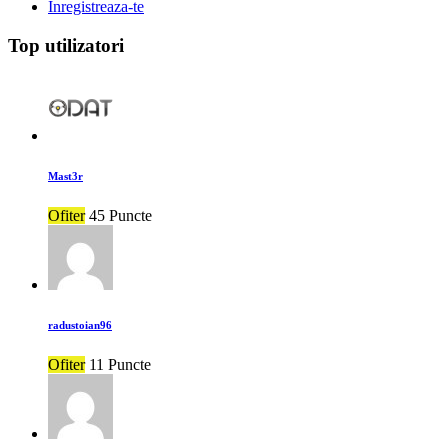
Inregistreaza-te
Top utilizatori
Mast3r
Ofiter
45 Puncte
radustoian96
Ofiter
11 Puncte