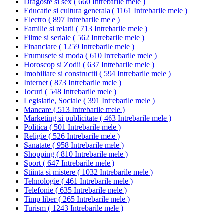
Dragoste si sex
(
660 Intrebarile mele
)
Educatie si cultura generala
(
1161 Intrebarile mele
)
Electro
(
897 Intrebarile mele
)
Familie si relatii
(
713 Intrebarile mele
)
Filme si seriale
(
562 Intrebarile mele
)
Financiare
(
1259 Intrebarile mele
)
Frumusete si moda
(
610 Intrebarile mele
)
Horoscop si Zodii
(
637 Intrebarile mele
)
Imobiliare si constructii
(
594 Intrebarile mele
)
Internet
(
873 Intrebarile mele
)
Jocuri
(
548 Intrebarile mele
)
Legislatie, Sociale
(
391 Intrebarile mele
)
Mancare
(
513 Intrebarile mele
)
Marketing si publicitate
(
463 Intrebarile mele
)
Politica
(
501 Intrebarile mele
)
Religie
(
526 Intrebarile mele
)
Sanatate
(
958 Intrebarile mele
)
Shopping
(
810 Intrebarile mele
)
Sport
(
647 Intrebarile mele
)
Stiinta si mistere
(
1032 Intrebarile mele
)
Tehnologie
(
461 Intrebarile mele
)
Telefonie
(
635 Intrebarile mele
)
Timp liber
(
265 Intrebarile mele
)
Turism
(
1243 Intrebarile mele
)