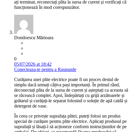
ați terminat, reconectați plita la sursa de curent și verificați că
funcționează în mod corespunzător.
Dondoescu Mărioara
0
05/07/2026 at 18:42
Conecteaza-te pentru a Raspunde
Curățarea unei plite electrice poate fi un proces destul de
simplu dacă urmați câțiva pași importanți. În primul rând,
deconectați plita de la sursa de curent și așteptați ca aceasta să
se răcească complet. Apoi, îndepărtați cu grijă arzătoarele și
grătarul și curățați-le separat folosind o soluție de apă caldă și
detergent de vase.
În ceea ce privește suprafața plitei, puteți folosi un produs
special de curățare pentru plite electrice. Aplicați produsul pe
suprafață și lăsați-l să acționeze conform instrucțiunilor de pe
ambalaj. De obicei, se recomandă lăsarea produsului să