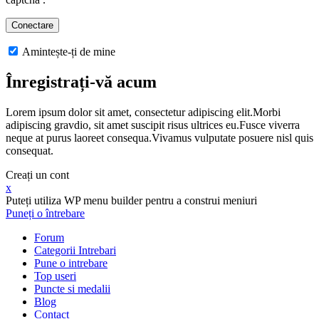
Amintește-ți de mine
Înregistrați-vă acum
Lorem ipsum dolor sit amet, consectetur adipiscing elit.Morbi
adipiscing gravdio, sit amet suscipit risus ultrices eu.Fusce viverra
neque at purus laoreet consequa.Vivamus vulputate posuere nisl quis
consequat.
Creați un cont
x
Puteți utiliza WP menu builder pentru a construi meniuri
Puneți o întrebare
Forum
Categorii Intrebari
Pune o intrebare
Top useri
Puncte si medalii
Blog
Contact