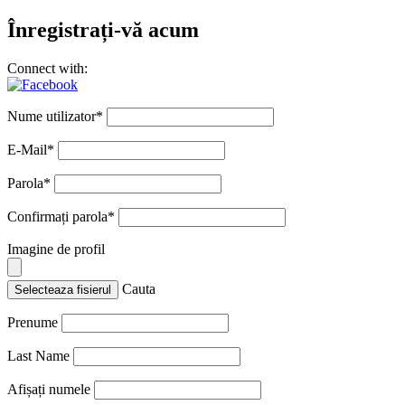
Înregistrați-vă acum
Connect with:
Nume utilizator
*
E-Mail
*
Parola
*
Confirmați parola
*
Imagine de profil
Cauta
Selecteaza fisierul
Prenume
Last Name
Afișați numele