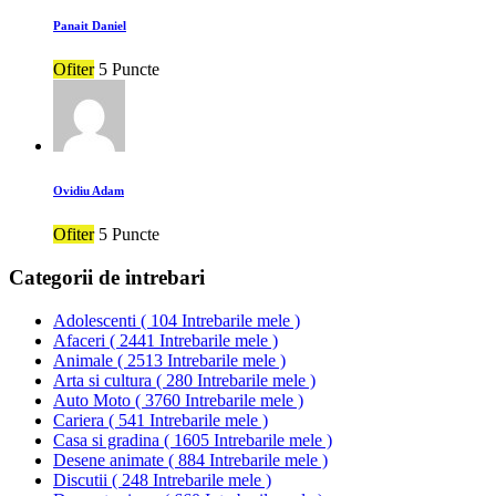
Panait Daniel
Ofiter
5 Puncte
Ovidiu Adam
Ofiter
5 Puncte
Categorii de intrebari
Adolescenti
(
104 Intrebarile mele
)
Afaceri
(
2441 Intrebarile mele
)
Animale
(
2513 Intrebarile mele
)
Arta si cultura
(
280 Intrebarile mele
)
Auto Moto
(
3760 Intrebarile mele
)
Cariera
(
541 Intrebarile mele
)
Casa si gradina
(
1605 Intrebarile mele
)
Desene animate
(
884 Intrebarile mele
)
Discutii
(
248 Intrebarile mele
)