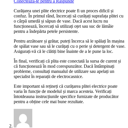
Conecteaza-te pentru a Raspunde
Curățarea unei plite electrice poate fi un proces dificil și
confuz. În primul rând, încercați să curățați suprafața plitei cu
o cârpă umedă și săpun de vase. Dacă acest lucru nu
funcționează, încercați să utilizați oțet sau suc de lămâie
pentru a îndepărta petele persistente.
Pentru arzătoare și grătar, puteți încerca să le spălați în mașina
de spălat vase sau să le curățați cu o perie și detergent de vase.
Asigurați-vă că le clătiți bine înainte de a le pune la loc.
În final, verificați că plita este conectată la sursa de curent și
că funcționează în mod corespunzător. Dacă întâmpinați
probleme, consultați manualul de utilizare sau apelați un
specialist în reparații de electrocasnice.
Este important să rețineți că curățarea plitei electrice poate
varia în funcție de modelul și marca acesteia. Verificați
întotdeauna instrucțiunile specifice furnizate de producător
pentru a obține cele mai bune rezultate.