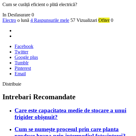
Cum se curăță eficient o plită electrică?
In Desfasurare
0
Electro
o lună
4 Raspunsurile mele
57 Vizualizari
Ofiter
0
Facebook
Twitter
Google plus
Tumblr
Pinterest
Email
Distribuie
Intrebari Recomandate
Care este capacitatea medie de stocare a unui
frigider obișnuit?
Cum se numește procesul prin care planta
produce hrana prin intermediul fotosintezei?