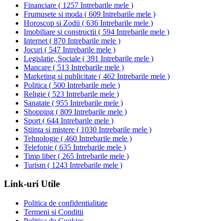
Financiare
(
1257 Intrebarile mele
)
Frumusete si moda
(
609 Intrebarile mele
)
Horoscop si Zodii
(
636 Intrebarile mele
)
Imobiliare si constructii
(
594 Intrebarile mele
)
Internet
(
870 Intrebarile mele
)
Jocuri
(
547 Intrebarile mele
)
Legislatie, Sociale
(
391 Intrebarile mele
)
Mancare
(
513 Intrebarile mele
)
Marketing si publicitate
(
462 Intrebarile mele
)
Politica
(
500 Intrebarile mele
)
Religie
(
523 Intrebarile mele
)
Sanatate
(
955 Intrebarile mele
)
Shopping
(
809 Intrebarile mele
)
Sport
(
644 Intrebarile mele
)
Stiinta si mistere
(
1030 Intrebarile mele
)
Tehnologie
(
460 Intrebarile mele
)
Telefonie
(
635 Intrebarile mele
)
Timp liber
(
265 Intrebarile mele
)
Turism
(
1243 Intrebarile mele
)
Link-uri Utile
Politica de confidentialitate
Termeni si Conditii
Politica de Cookies