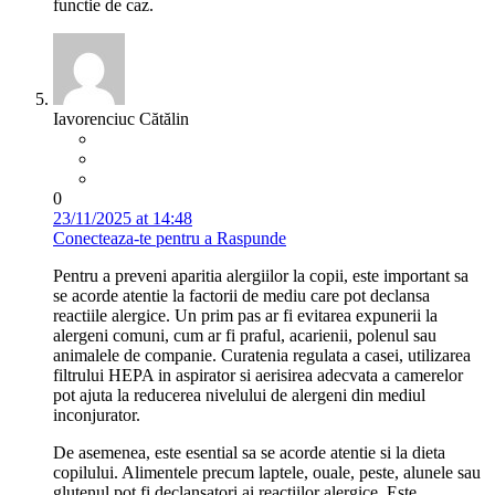
functie de caz.
Iavorenciuc Cătălin
0
23/11/2025 at 14:48
Conecteaza-te pentru a Raspunde
Pentru a preveni aparitia alergiilor la copii, este important sa
se acorde atentie la factorii de mediu care pot declansa
reactiile alergice. Un prim pas ar fi evitarea expunerii la
alergeni comuni, cum ar fi praful, acarienii, polenul sau
animalele de companie. Curatenia regulata a casei, utilizarea
filtrului HEPA in aspirator si aerisirea adecvata a camerelor
pot ajuta la reducerea nivelului de alergeni din mediul
inconjurator.
De asemenea, este esential sa se acorde atentie si la dieta
copilului. Alimentele precum laptele, ouale, peste, alunele sau
glutenul pot fi declansatori ai reactiilor alergice. Este