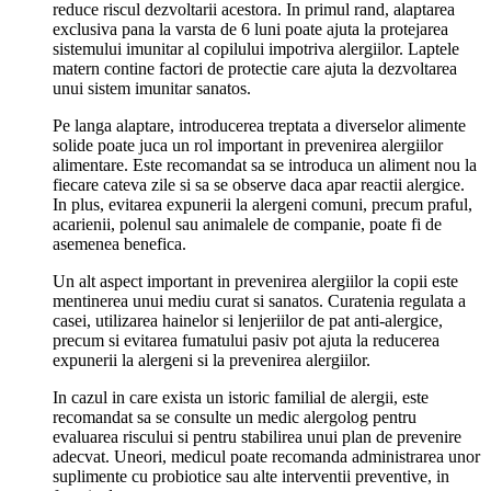
reduce riscul dezvoltarii acestora. In primul rand, alaptarea
exclusiva pana la varsta de 6 luni poate ajuta la protejarea
sistemului imunitar al copilului impotriva alergiilor. Laptele
matern contine factori de protectie care ajuta la dezvoltarea
unui sistem imunitar sanatos.
Pe langa alaptare, introducerea treptata a diverselor alimente
solide poate juca un rol important in prevenirea alergiilor
alimentare. Este recomandat sa se introduca un aliment nou la
fiecare cateva zile si sa se observe daca apar reactii alergice.
In plus, evitarea expunerii la alergeni comuni, precum praful,
acarienii, polenul sau animalele de companie, poate fi de
asemenea benefica.
Un alt aspect important in prevenirea alergiilor la copii este
mentinerea unui mediu curat si sanatos. Curatenia regulata a
casei, utilizarea hainelor si lenjeriilor de pat anti-alergice,
precum si evitarea fumatului pasiv pot ajuta la reducerea
expunerii la alergeni si la prevenirea alergiilor.
In cazul in care exista un istoric familial de alergii, este
recomandat sa se consulte un medic alergolog pentru
evaluarea riscului si pentru stabilirea unui plan de prevenire
adecvat. Uneori, medicul poate recomanda administrarea unor
suplimente cu probiotice sau alte interventii preventive, in