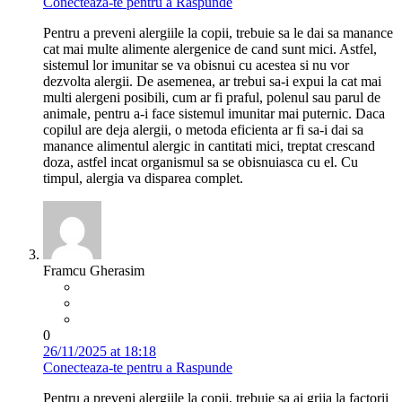
Conecteaza-te pentru a Raspunde
Pentru a preveni alergiile la copii, trebuie sa le dai sa manance
cat mai multe alimente alergenice de cand sunt mici. Astfel,
sistemul lor imunitar se va obisnui cu acestea si nu vor
dezvolta alergii. De asemenea, ar trebui sa-i expui la cat mai
multi alergeni posibili, cum ar fi praful, polenul sau parul de
animale, pentru a-i face sistemul imunitar mai puternic. Daca
copilul are deja alergii, o metoda eficienta ar fi sa-i dai sa
manance alimentul alergic in cantitati mici, treptat crescand
doza, astfel incat organismul sa se obisnuiasca cu el. Cu
timpul, alergia va disparea complet.
Framcu Gherasim
0
26/11/2025 at 18:18
Conecteaza-te pentru a Raspunde
Pentru a preveni alergiile la copii, trebuie sa ai grija la factorii