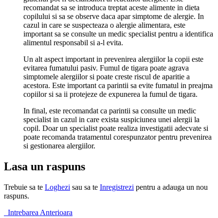
recomandat sa se introduca treptat aceste alimente in dieta
copilului si sa se observe daca apar simptome de alergie. In
cazul in care se suspecteaza o alergie alimentara, este
important sa se consulte un medic specialist pentru a identifica
alimentul responsabil si a-l evita.
Un alt aspect important in prevenirea alergiilor la copii este
evitarea fumatului pasiv. Fumul de tigara poate agrava
simptomele alergiilor si poate creste riscul de aparitie a
acestora. Este important ca parintii sa evite fumatul in preajma
copiilor si sa ii protejeze de expunerea la fumul de tigara.
In final, este recomandat ca parintii sa consulte un medic
specialist in cazul in care exista suspiciunea unei alergii la
copil. Doar un specialist poate realiza investigatii adecvate si
poate recomanda tratamentul corespunzator pentru prevenirea
si gestionarea alergiilor.
Lasa un raspuns
Trebuie sa te
Loghezi
sau sa te
Inregistrezi
pentru a adauga un nou
raspuns.
Intrebarea Anterioara