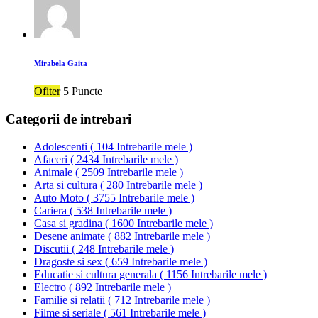
Mirabela Gaita
Ofiter
5 Puncte
Categorii de intrebari
Adolescenti
(
104 Intrebarile mele
)
Afaceri
(
2434 Intrebarile mele
)
Animale
(
2509 Intrebarile mele
)
Arta si cultura
(
280 Intrebarile mele
)
Auto Moto
(
3755 Intrebarile mele
)
Cariera
(
538 Intrebarile mele
)
Casa si gradina
(
1600 Intrebarile mele
)
Desene animate
(
882 Intrebarile mele
)
Discutii
(
248 Intrebarile mele
)
Dragoste si sex
(
659 Intrebarile mele
)
Educatie si cultura generala
(
1156 Intrebarile mele
)
Electro
(
892 Intrebarile mele
)
Familie si relatii
(
712 Intrebarile mele
)
Filme si seriale
(
561 Intrebarile mele
)