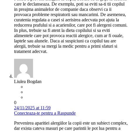
care le declanseaza. De exemplu, poti sa eviti sa-ti tii copilul
in preajma animalelor de companie daca observi ca ii
provoaca probleme respiratorii sau mancarimi. De asemenea,
curatenia regulata a casei si aerisirea adecvata pot ajuta la
reducerea prafului si a acarienilor, care pot fi alergeni comuni.
In plus, trebuie sa fi atent la dieta copilului si sa eviti
alimentele care pot provoca reactii alergice, cum ar fi ouale,
laptele sau alunele. Daca ai suspiciuni ca copilul tau are
alergii, trebuie sa mergi la medic pentru a primi sfaturi si
tratament adecvat.
Liulea Bogdan
0
24/11/2025 at 11:59
Conecteaza-te pentru a Raspunde
Prevenirea aparitiei alergiilor la copii este un subiect complex,
dar exista cateva masuri pe care parintii le pot lua pentru a