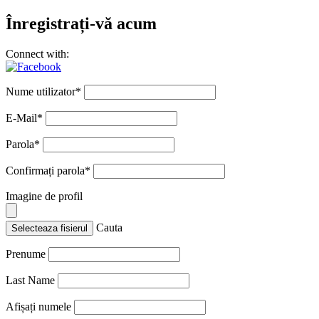
Înregistrați-vă acum
Connect with:
Nume utilizator
*
E-Mail
*
Parola
*
Confirmați parola
*
Imagine de profil
Cauta
Selecteaza fisierul
Prenume
Last Name
Afișați numele