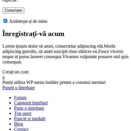
Amintește-ți de mine
Înregistrați-vă acum
Lorem ipsum dolor sit amet, consectetur adipiscing elit.Morbi
adipiscing gravdio, sit amet suscipit risus ultrices eu.Fusce viverra
neque at purus laoreet consequa.Vivamus vulputate posuere nisl quis
consequat.
Creați un cont
x
Puteți utiliza WP menu builder pentru a construi meniuri
Puneți o întrebare
Forum
Categorii Intrebari
Pune o intrebare
Top useri
Puncte si medalii
Blog
Contact