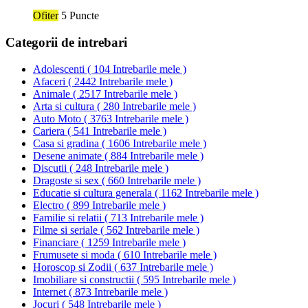
Ofiter
5 Puncte
Categorii de intrebari
Adolescenti
(
104 Intrebarile mele
)
Afaceri
(
2442 Intrebarile mele
)
Animale
(
2517 Intrebarile mele
)
Arta si cultura
(
280 Intrebarile mele
)
Auto Moto
(
3763 Intrebarile mele
)
Cariera
(
541 Intrebarile mele
)
Casa si gradina
(
1606 Intrebarile mele
)
Desene animate
(
884 Intrebarile mele
)
Discutii
(
248 Intrebarile mele
)
Dragoste si sex
(
660 Intrebarile mele
)
Educatie si cultura generala
(
1162 Intrebarile mele
)
Electro
(
899 Intrebarile mele
)
Familie si relatii
(
713 Intrebarile mele
)
Filme si seriale
(
562 Intrebarile mele
)
Financiare
(
1259 Intrebarile mele
)
Frumusete si moda
(
610 Intrebarile mele
)
Horoscop si Zodii
(
637 Intrebarile mele
)
Imobiliare si constructii
(
595 Intrebarile mele
)
Internet
(
873 Intrebarile mele
)
Jocuri
(
548 Intrebarile mele
)