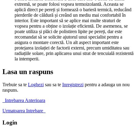
extremă, se poate folosi vopsea termoizolantă. Aceasta se
aplică direct pe pereți și formează o barieră termică, reducând
pierderile de căldură și creând un mediu mai confortabil în
interior. Este important să se aplice mai multe straturi de
vopsea pentru a obține o izolație eficientă. De asemenea, se
poate utiliza și plăci de polistiren lipite pe pereți, dar este
recomandat să se solicite ajutorul unui specialist pentru a
asigura o montare corectă. Un alt aspect important este
protejarea izolației de factorii externi, precum umiditatea sau
radiațiile solare, prin aplicarea unui strat de tencuială rezistentă
la intemperii.
Lasa un raspuns
Trebuie sa te
Loghezi
sau sa te
Inregistrezi
pentru a adauga un nou
raspuns.
Intrebarea Anterioara
Urmatoarea Intrebare
Login