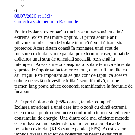
0
08/07/2026 at 13:34
Conecteaza-te pentru a Raspunde
Pentru izolarea exterioară a unei case într-o zonă cu climă
extremă, există mai multe opțiuni. O primă soluție ar fi
utilizarea unui sistem de izolare termică învelit într-un strat
protector. Acest sistem constă în montarea unui strat de
polistiren extrudat sau expandat pe exteriorul casei, urmat de
aplicarea unui strat de tencuială specială, rezistentă la
intemperii. Această metodă asigură o izolare termică eficientă
și protecție împotriva factorilor externi, cum ar fi umiditatea
sau frigul. Este important să se țină cont de faptul că această
soluție necesită o investiție inițială semnificativă, dar pe
termen lung poate aduce economii semnificative la facturile de
încălzire.
2. Expert în domeniu (95% corect, tehnic, complet):
Izolarea exterioară a unei case într-o zonă cu climă extremă
este crucială pentru menținerea confortului termic și reducerea
consumului de energie. Una dintre cele mai eficiente metode
este utilizarea unui sistem de izolare termică cu placă de
polistiren extrudat (XPS) sau expandat (EPS). Acest sistem
implică fixarea plăcilor de polistiren pe pereții exteriori ai