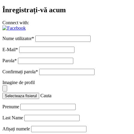
Înregistrați-vă acum
Connect with:
Nume utilizator
*
E-Mail
*
Parola
*
Confirmați parola
*
Imagine de profil
Cauta
Selecteaza fisierul
Prenume
Last Name
Afișați numele