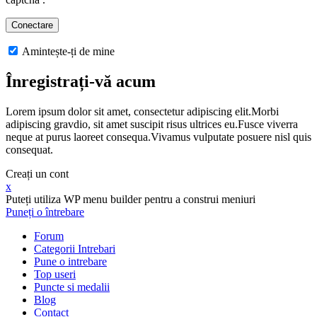
Amintește-ți de mine
Înregistrați-vă acum
Lorem ipsum dolor sit amet, consectetur adipiscing elit.Morbi
adipiscing gravdio, sit amet suscipit risus ultrices eu.Fusce viverra
neque at purus laoreet consequa.Vivamus vulputate posuere nisl quis
consequat.
Creați un cont
x
Puteți utiliza WP menu builder pentru a construi meniuri
Puneți o întrebare
Forum
Categorii Intrebari
Pune o intrebare
Top useri
Puncte si medalii
Blog
Contact