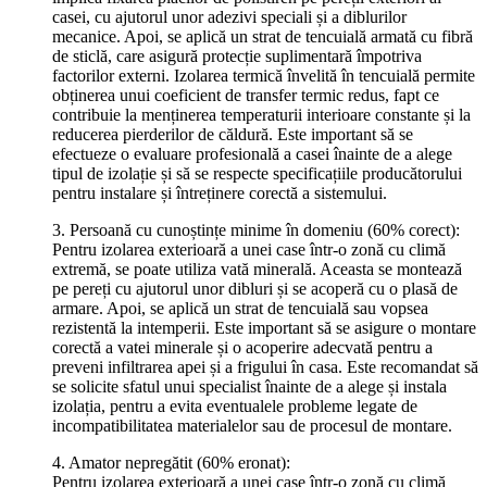
casei, cu ajutorul unor adezivi speciali și a diblurilor
mecanice. Apoi, se aplică un strat de tencuială armată cu fibră
de sticlă, care asigură protecție suplimentară împotriva
factorilor externi. Izolarea termică învelită în tencuială permite
obținerea unui coeficient de transfer termic redus, fapt ce
contribuie la menținerea temperaturii interioare constante și la
reducerea pierderilor de căldură. Este important să se
efectueze o evaluare profesională a casei înainte de a alege
tipul de izolație și să se respecte specificațiile producătorului
pentru instalare și întreținere corectă a sistemului.
3. Persoană cu cunoștințe minime în domeniu (60% corect):
Pentru izolarea exterioară a unei case într-o zonă cu climă
extremă, se poate utiliza vată minerală. Aceasta se montează
pe pereți cu ajutorul unor dibluri și se acoperă cu o plasă de
armare. Apoi, se aplică un strat de tencuială sau vopsea
rezistentă la intemperii. Este important să se asigure o montare
corectă a vatei minerale și o acoperire adecvată pentru a
preveni infiltrarea apei și a frigului în casa. Este recomandat să
se solicite sfatul unui specialist înainte de a alege și instala
izolația, pentru a evita eventualele probleme legate de
incompatibilitatea materialelor sau de procesul de montare.
4. Amator nepregătit (60% eronat):
Pentru izolarea exterioară a unei case într-o zonă cu climă