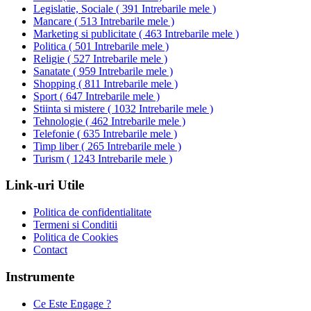
Legislatie, Sociale
(
391 Intrebarile mele
)
Mancare
(
513 Intrebarile mele
)
Marketing si publicitate
(
463 Intrebarile mele
)
Politica
(
501 Intrebarile mele
)
Religie
(
527 Intrebarile mele
)
Sanatate
(
959 Intrebarile mele
)
Shopping
(
811 Intrebarile mele
)
Sport
(
647 Intrebarile mele
)
Stiinta si mistere
(
1032 Intrebarile mele
)
Tehnologie
(
462 Intrebarile mele
)
Telefonie
(
635 Intrebarile mele
)
Timp liber
(
265 Intrebarile mele
)
Turism
(
1243 Intrebarile mele
)
Link-uri Utile
Politica de confidentialitate
Termeni si Conditii
Politica de Cookies
Contact
Instrumente
Ce Este Engage ?