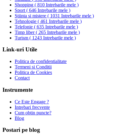
Shopping
(
810 Intrebarile mele
)
Sport
(
646 Intrebarile mele
)
Stiinta si mistere
(
1031 Intrebarile mele
)
Tehnologie
(
461 Intrebarile mele
)
Telefonie
(
635 Intrebarile mele
)
Timp liber
(
265 Intrebarile mele
)
Turism
(
1243 Intrebarile mele
)
Link-uri Utile
Politica de confidentialitate
Termeni si Conditii
Politica de Cookies
Contact
Instrumente
Ce Este Engage ?
Intrebari frecvente
Cum obtin puncte?
Blog
Postari pe blog