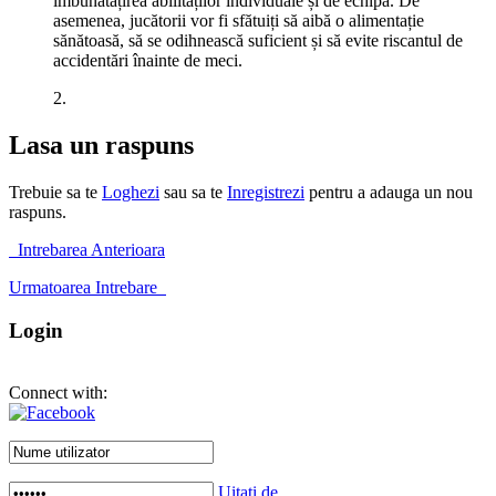
îmbunătățirea abilităților individuale și de echipă. De
asemenea, jucătorii vor fi sfătuiți să aibă o alimentație
sănătoasă, să se odihnească suficient și să evite riscantul de
accidentări înainte de meci.
2.
Lasa un raspuns
Trebuie sa te
Loghezi
sau sa te
Inregistrezi
pentru a adauga un nou
raspuns.
Intrebarea Anterioara
Urmatoarea Intrebare
Login
Connect with:
Uitați de