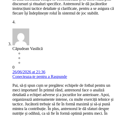
discursuri și ritualuri specifice. Antrenorul le dă jucătorilor
instrucțiuni tactice detaliate și clarificate, pentru a se asigura că
fiecare își îndeplinește rolul în sistemul de joc stabilit.
4.
Căpudean Vasilică
0
26/06/2026 at 21:36
Conecteaza-te pentru a Raspunde
Pai, să-ți spun cum se pregătesc echipele de fotbal pentru un
meci important! În primul rând, antrenorul face o analiză
detaliată a echipei adverse și a jocurilor lor anterioare. Apoi,
organizează antrenamente intense, cu multe exerciții tehnice și
tactice. Jucătorii trebuie să fie în formă maximă și să-și pună
mintea la contribuție. În plus, antrenorul le dă sfaturi despre
nutriție și odihnă, ca să fie în formă optimă pentru meci. În