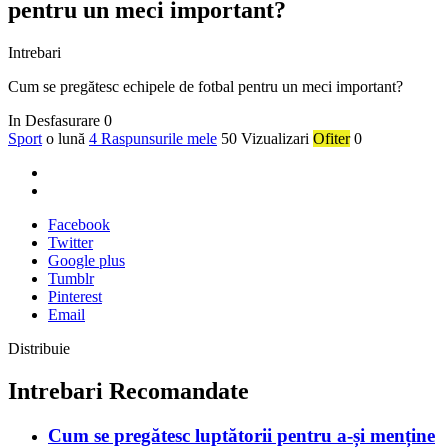
pentru un meci important?
Intrebari
Cum se pregătesc echipele de fotbal pentru un meci important?
In Desfasurare
0
Sport
o lună
4 Raspunsurile mele
50 Vizualizari
Ofiter
0
Facebook
Twitter
Google plus
Tumblr
Pinterest
Email
Distribuie
Intrebari Recomandate
Cum se pregătesc luptătorii pentru a-și menține