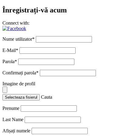
Înregistrați-vă acum
Connect with:
Nume utilizator
*
E-Mail
*
Parola
*
Confirmați parola
*
Imagine de profil
Cauta
Selecteaza fisierul
Prenume
Last Name
Afișați numele