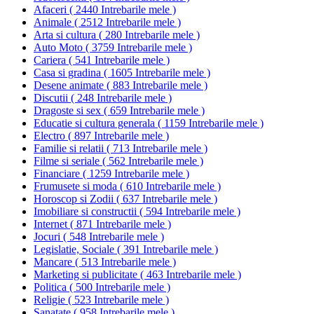
Afaceri
(
2440 Intrebarile mele
)
Animale
(
2512 Intrebarile mele
)
Arta si cultura
(
280 Intrebarile mele
)
Auto Moto
(
3759 Intrebarile mele
)
Cariera
(
541 Intrebarile mele
)
Casa si gradina
(
1605 Intrebarile mele
)
Desene animate
(
883 Intrebarile mele
)
Discutii
(
248 Intrebarile mele
)
Dragoste si sex
(
659 Intrebarile mele
)
Educatie si cultura generala
(
1159 Intrebarile mele
)
Electro
(
897 Intrebarile mele
)
Familie si relatii
(
713 Intrebarile mele
)
Filme si seriale
(
562 Intrebarile mele
)
Financiare
(
1259 Intrebarile mele
)
Frumusete si moda
(
610 Intrebarile mele
)
Horoscop si Zodii
(
637 Intrebarile mele
)
Imobiliare si constructii
(
594 Intrebarile mele
)
Internet
(
871 Intrebarile mele
)
Jocuri
(
548 Intrebarile mele
)
Legislatie, Sociale
(
391 Intrebarile mele
)
Mancare
(
513 Intrebarile mele
)
Marketing si publicitate
(
463 Intrebarile mele
)
Politica
(
500 Intrebarile mele
)
Religie
(
523 Intrebarile mele
)
Sanatate
(
958 Intrebarile mele
)