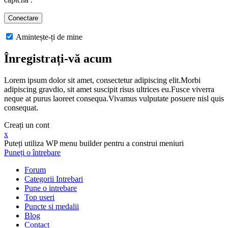
Amintește-ți de mine
Înregistrați-vă acum
Lorem ipsum dolor sit amet, consectetur adipiscing elit.Morbi
adipiscing gravdio, sit amet suscipit risus ultrices eu.Fusce viverra
neque at purus laoreet consequa.Vivamus vulputate posuere nisl quis
consequat.
Creați un cont
x
Puteți utiliza WP menu builder pentru a construi meniuri
Puneți o întrebare
Forum
Categorii Intrebari
Pune o intrebare
Top useri
Puncte si medalii
Blog
Contact