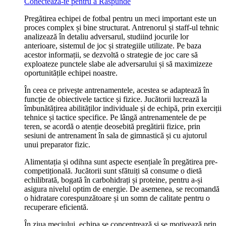
Conecteaza-te pentru a Raspunde
Pregătirea echipei de fotbal pentru un meci important este un
proces complex și bine structurat. Antrenorul și staff-ul tehnic
analizează în detaliu adversarul, studiind jocurile lor
anterioare, sistemul de joc și strategiile utilizate. Pe baza
acestor informații, se dezvoltă o strategie de joc care să
exploateze punctele slabe ale adversarului și să maximizeze
oportunitățile echipei noastre.
În ceea ce privește antrenamentele, acestea se adaptează în
funcție de obiectivele tactice și fizice. Jucătorii lucrează la
îmbunătățirea abilităților individuale și de echipă, prin exerciții
tehnice și tactice specifice. Pe lângă antrenamentele de pe
teren, se acordă o atenție deosebită pregătirii fizice, prin
sesiuni de antrenament în sala de gimnastică și cu ajutorul
unui preparator fizic.
Alimentația și odihna sunt aspecte esențiale în pregătirea pre-
competițională. Jucătorii sunt sfătuiți să consume o dietă
echilibrată, bogată în carbohidrați și proteine, pentru a-și
asigura nivelul optim de energie. De asemenea, se recomandă
o hidratare corespunzătoare și un somn de calitate pentru o
recuperare eficientă.
În ziua meciului, echipa se concentrează și se motivează prin