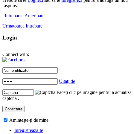
Trebuie sa te
Loghezi
sau sa te
Inregistrezi
pentru a adauga un nou
raspuns.
Intrebarea Anterioara
Urmatoarea Intrebare
Login
Connect with:
Uitați de
Faceți clic pe imagine pentru a actualiza
captcha .
Amintește-ți de mine
Inregistreaza-te