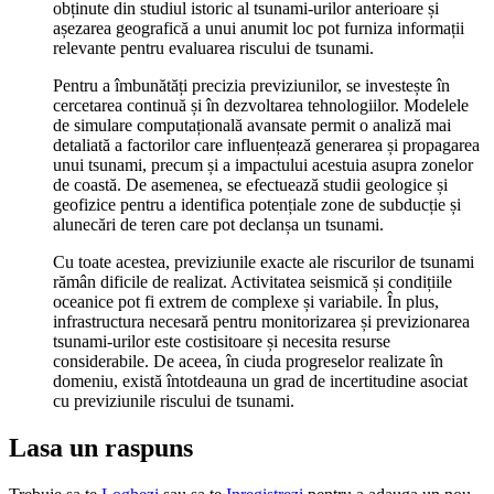
obținute din studiul istoric al tsunami-urilor anterioare și
așezarea geografică a unui anumit loc pot furniza informații
relevante pentru evaluarea riscului de tsunami.
Pentru a îmbunătăți precizia previziunilor, se investește în
cercetarea continuă și în dezvoltarea tehnologiilor. Modelele
de simulare computațională avansate permit o analiză mai
detaliată a factorilor care influențează generarea și propagarea
unui tsunami, precum și a impactului acestuia asupra zonelor
de coastă. De asemenea, se efectuează studii geologice și
geofizice pentru a identifica potențiale zone de subducție și
alunecări de teren care pot declanșa un tsunami.
Cu toate acestea, previziunile exacte ale riscurilor de tsunami
rămân dificile de realizat. Activitatea seismică și condițiile
oceanice pot fi extrem de complexe și variabile. În plus,
infrastructura necesară pentru monitorizarea și previzionarea
tsunami-urilor este costisitoare și necesita resurse
considerabile. De aceea, în ciuda progreselor realizate în
domeniu, există întotdeauna un grad de incertitudine asociat
cu previziunile riscului de tsunami.
Lasa un raspuns