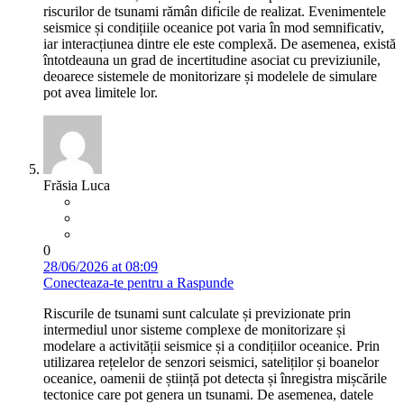
riscurilor de tsunami rămân dificile de realizat. Evenimentele
seismice și condițiile oceanice pot varia în mod semnificativ,
iar interacțiunea dintre ele este complexă. De asemenea, există
întotdeauna un grad de incertitudine asociat cu previziunile,
deoarece sistemele de monitorizare și modelele de simulare
pot avea limitele lor.
Frăsia Luca
0
28/06/2026 at 08:09
Conecteaza-te pentru a Raspunde
Riscurile de tsunami sunt calculate și previzionate prin
intermediul unor sisteme complexe de monitorizare și
modelare a activității seismice și a condițiilor oceanice. Prin
utilizarea rețelelor de senzori seismici, sateliților și boanelor
oceanice, oamenii de știință pot detecta și înregistra mișcările
tectonice care pot genera un tsunami. De asemenea, datele