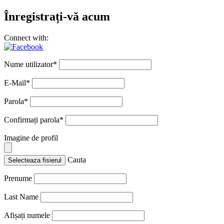
Înregistrați-vă acum
Connect with:
Nume utilizator
*
E-Mail
*
Parola
*
Confirmați parola
*
Imagine de profil
Cauta
Selecteaza fisierul
Prenume
Last Name
Afișați numele