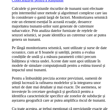
Conecteaza-te pentru a Raspunde
Calculele și previziunile riscurilor de tsunami sunt efectuate
prin intermediul unor metode și algoritmuri complexe care iau
în considerare o gamă largă de factori. Monitorizarea seismică
este un element esențial în această ecuație, deoarece
majoritatea tsunami-urilor sunt generate de cutremure
subacvatice. Prin analiza datelor furnizate de rețelele de
senzori seismici, se poate identifica un cutremur care ar putea
genera un tsunami.
Pe lângă monitorizarea seismică, sunt utilizate și surse de date
oceanice, cum ar fi boanele și sateliții, pentru a evalua
condițiile de undă și a măsura parametrii critici precum
înălțimea și viteza undei. Aceste date sunt apoi utilizate în
modele de simulare computațională pentru a estima traseul și
impactul unui tsunami.
Pentru a îmbunătăți precizia acestor previziuni, oamenii de
știință lucrează la rafinarea modelelor și la integrarea unor
seturi de date mai detaliate și mai exacte. De asemenea, se
investește în cercetare geologică și geofizică pentru a
identifica caracteristicile specifice ale zonelor de subducție și
așezarea geografică care ar putea amplifica riscul de tsunami.
Cu toate acestea, ar trebui menționat că previziunile exacte ale