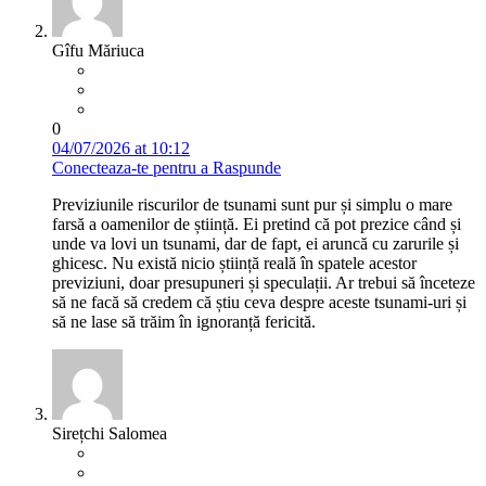
Gîfu Măriuca
0
04/07/2026 at 10:12
Conecteaza-te pentru a Raspunde
Previziunile riscurilor de tsunami sunt pur și simplu o mare
farsă a oamenilor de știință. Ei pretind că pot prezice când și
unde va lovi un tsunami, dar de fapt, ei aruncă cu zarurile și
ghicesc. Nu există nicio știință reală în spatele acestor
previziuni, doar presupuneri și speculații. Ar trebui să înceteze
să ne facă să credem că știu ceva despre aceste tsunami-uri și
să ne lase să trăim în ignoranță fericită.
Sirețchi Salomea