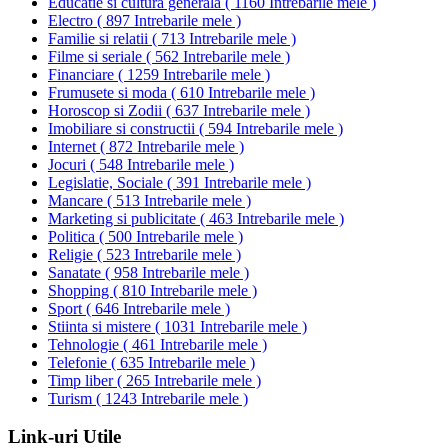
Educatie si cultura generala
(
1160 Intrebarile mele
)
Electro
(
897 Intrebarile mele
)
Familie si relatii
(
713 Intrebarile mele
)
Filme si seriale
(
562 Intrebarile mele
)
Financiare
(
1259 Intrebarile mele
)
Frumusete si moda
(
610 Intrebarile mele
)
Horoscop si Zodii
(
637 Intrebarile mele
)
Imobiliare si constructii
(
594 Intrebarile mele
)
Internet
(
872 Intrebarile mele
)
Jocuri
(
548 Intrebarile mele
)
Legislatie, Sociale
(
391 Intrebarile mele
)
Mancare
(
513 Intrebarile mele
)
Marketing si publicitate
(
463 Intrebarile mele
)
Politica
(
500 Intrebarile mele
)
Religie
(
523 Intrebarile mele
)
Sanatate
(
958 Intrebarile mele
)
Shopping
(
810 Intrebarile mele
)
Sport
(
646 Intrebarile mele
)
Stiinta si mistere
(
1031 Intrebarile mele
)
Tehnologie
(
461 Intrebarile mele
)
Telefonie
(
635 Intrebarile mele
)
Timp liber
(
265 Intrebarile mele
)
Turism
(
1243 Intrebarile mele
)
Link-uri Utile