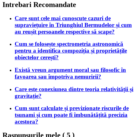
Intrebari Recomandate
Care sunt cele mai cunoscute cazuri de
supraviețuire în Triunghiul Bermudelor și cum
au reușit persoanele respective să scape?
Cum se folosește spectrometria astronomică
pentru a identifica compoziția și proprietățile
obiectelor cerești?
Există vreun argument moral sau filosofic în
favoarea sau împotriva nemuririi?
Care este conexiunea dintre teoria relativității și
gravitație?
Cum sunt calculate și previzionate riscurile de
tsunami și cum poate fi îmbunătățită precizia
acestora?
Raspunsurile mele (
5
)