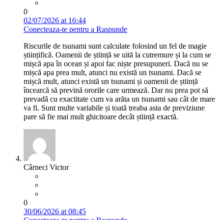
0
02/07/2026 at 16:44
Conecteaza-te pentru a Raspunde
Riscurile de tsunami sunt calculate folosind un fel de magie
științifică. Oamenii de știință se uită la cutremure și la cum se
mișcă apa în ocean și apoi fac niște presupuneri. Dacă nu se
mișcă apa prea mult, atunci nu există un tsunami. Dacă se
mișcă mult, atunci există un tsunami și oamenii de știință
încearcă să prevină ororile care urmează. Dar nu prea pot să
prevadă cu exactitate cum va arăta un tsunami sau cât de mare
va fi. Sunt multe variabile și toată treaba asta de previziune
pare să fie mai mult ghicitoare decât știință exactă.
Cârneci Victor
0
30/06/2026 at 08:45