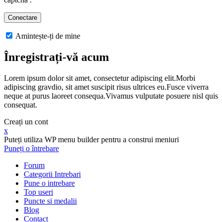
Amintește-ți de mine
Înregistrați-vă acum
Lorem ipsum dolor sit amet, consectetur adipiscing elit.Morbi
adipiscing gravdio, sit amet suscipit risus ultrices eu.Fusce viverra
neque at purus laoreet consequa.Vivamus vulputate posuere nisl quis
consequat.
Creați un cont
x
Puteți utiliza WP menu builder pentru a construi meniuri
Puneți o întrebare
Forum
Categorii Intrebari
Pune o intrebare
Top useri
Puncte si medalii
Blog
Contact