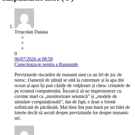
Troșcolan Daiana
0
06/07/2026 at 08:58
Conecteaza-te pentru a Raspunde
Previziunile riscurilor de tsunami sunt ca un fel de joc de
noroc. Oamenii de știință se uită la cutremure și la apa din
ocean și apoi își pun căștile de vrăjitoare și citesc cristalele de
pe ecranul computerului. Încearcă să ne impresioneze cu
cuvinte mari ca „monitorizare seismică” și „modele de
simulare computațională”, dar de fapt, e doar o formă
sofisticată de păcăleală. Mai bine îmi pun banii pe un bilet de
loterie decât să ascult despre previziunile lor despre tsunami-
uri.