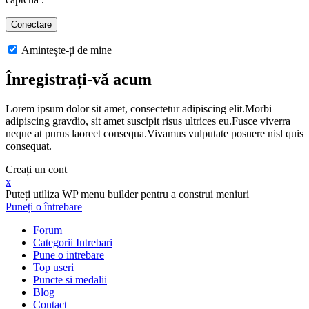
Amintește-ți de mine
Înregistrați-vă acum
Lorem ipsum dolor sit amet, consectetur adipiscing elit.Morbi
adipiscing gravdio, sit amet suscipit risus ultrices eu.Fusce viverra
neque at purus laoreet consequa.Vivamus vulputate posuere nisl quis
consequat.
Creați un cont
x
Puteți utiliza WP menu builder pentru a construi meniuri
Puneți o întrebare
Forum
Categorii Intrebari
Pune o intrebare
Top useri
Puncte si medalii
Blog
Contact