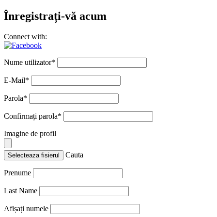
Înregistrați-vă acum
Connect with:
Nume utilizator
*
E-Mail
*
Parola
*
Confirmați parola
*
Imagine de profil
Cauta
Selecteaza fisierul
Prenume
Last Name
Afișați numele