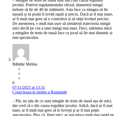
– Mingile de tenis de masă sunt mici din cauza regulilor
jocului. Potrivit regulamentului oficial, diametrul mingii
trebuie să fie de 40 de milimetri. Asta face ca mingea să fie
ușoară și să poată fi lovită rapid și precis. Dacă ar fi mai mare,
ar fi mult mai greu să o controlezi și să obții lovituri precise.
De asemenea, e mult mai ușor să urmărești traiectoria mingii
mici decât pe cea a unei mingi mai mari. Deci, mărimea mică
a mingilor de tenis de masă face ca jocul să fie mai dinamic și
mai spectaculos.
Băbătie Melina
0
07/11/2025 at 13:31
Conecteaza-te pentru a Raspunde
– Păi, nu știu de ce sunt mingile de tenis de masă așa de mici,
dar cred că e din cauza regulilor jocului. Adică, dacă ar fi mai
mari, ar fi mult mai greu să le lovești și ar fi mai puțin
spectaculos. Plus că, fiind mici, se pot mișca mult mai rapid pe