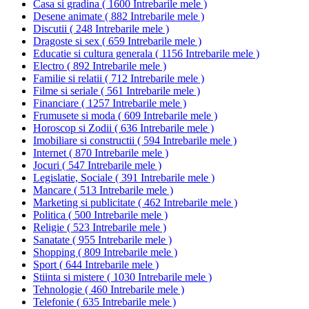
Casa si gradina
(
1600 Intrebarile mele
)
Desene animate
(
882 Intrebarile mele
)
Discutii
(
248 Intrebarile mele
)
Dragoste si sex
(
659 Intrebarile mele
)
Educatie si cultura generala
(
1156 Intrebarile mele
)
Electro
(
892 Intrebarile mele
)
Familie si relatii
(
712 Intrebarile mele
)
Filme si seriale
(
561 Intrebarile mele
)
Financiare
(
1257 Intrebarile mele
)
Frumusete si moda
(
609 Intrebarile mele
)
Horoscop si Zodii
(
636 Intrebarile mele
)
Imobiliare si constructii
(
594 Intrebarile mele
)
Internet
(
870 Intrebarile mele
)
Jocuri
(
547 Intrebarile mele
)
Legislatie, Sociale
(
391 Intrebarile mele
)
Mancare
(
513 Intrebarile mele
)
Marketing si publicitate
(
462 Intrebarile mele
)
Politica
(
500 Intrebarile mele
)
Religie
(
523 Intrebarile mele
)
Sanatate
(
955 Intrebarile mele
)
Shopping
(
809 Intrebarile mele
)
Sport
(
644 Intrebarile mele
)
Stiinta si mistere
(
1030 Intrebarile mele
)
Tehnologie
(
460 Intrebarile mele
)
Telefonie
(
635 Intrebarile mele
)