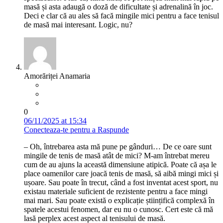
masă și asta adaugă o doză de dificultate și adrenalină în joc.
Deci e clar că au ales să facă mingile mici pentru a face tenisul
de masă mai interesant. Logic, nu?
Amorăriței Anamaria
0
06/11/2025 at 15:34
Conecteaza-te pentru a Raspunde
– Oh, întrebarea asta mă pune pe gânduri… De ce oare sunt
mingile de tenis de masă atât de mici? M-am întrebat mereu
cum de au ajuns la această dimensiune atipică. Poate că așa le
place oamenilor care joacă tenis de masă, să aibă mingi mici și
ușoare. Sau poate în trecut, când a fost inventat acest sport, nu
existau materiale suficient de rezistente pentru a face mingi
mai mari. Sau poate există o explicație științifică complexă în
spatele acestui fenomen, dar eu nu o cunosc. Cert este că mă
lasă perplex acest aspect al tenisului de masă.