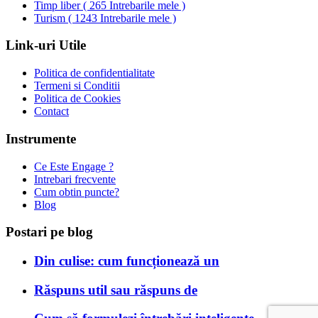
Timp liber
(
265 Intrebarile mele
)
Turism
(
1243 Intrebarile mele
)
Link-uri Utile
Politica de confidentialitate
Termeni si Conditii
Politica de Cookies
Contact
Instrumente
Ce Este Engage ?
Intrebari frecvente
Cum obtin puncte?
Blog
Postari pe blog
Din culise: cum funcționează un
Răspuns util sau răspuns de