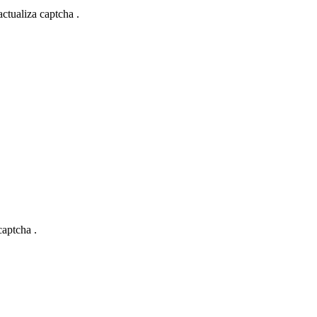
actualiza captcha .
captcha .