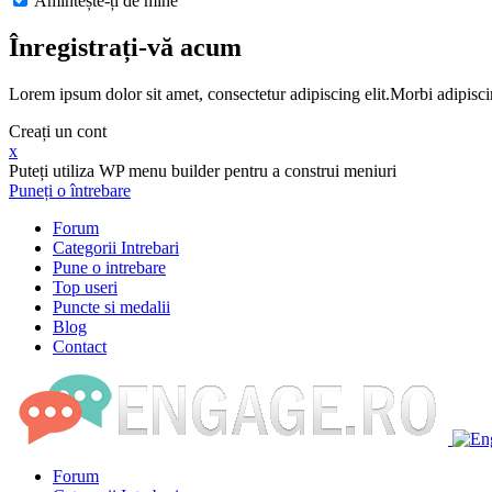
Amintește-ți de mine
Înregistrați-vă acum
Lorem ipsum dolor sit amet, consectetur adipiscing elit.Morbi adipisci
Creați un cont
x
Puteți utiliza WP menu builder pentru a construi meniuri
Puneți o întrebare
Forum
Categorii Intrebari
Pune o intrebare
Top useri
Puncte si medalii
Blog
Contact
Forum