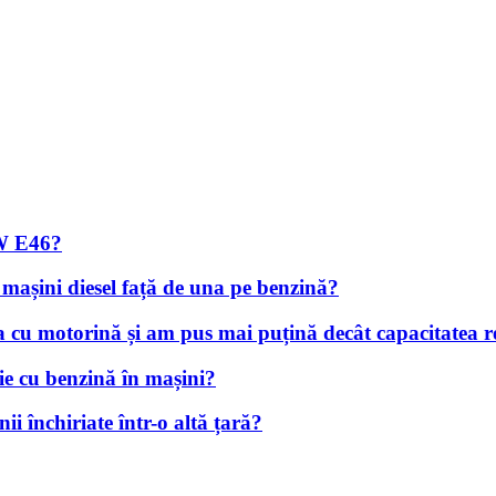
MW E46?
 mașini diesel față de una pe benzină?
a cu motorină și am pus mai puțină decât capacitatea r
ie cu benzină în mașini?
i închiriate într-o altă țară?