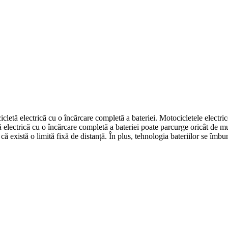
letă electrică cu o încărcare completă a bateriei. Motocicletele electrice
tă electrică cu o încărcare completă a bateriei poate parcurge oricât de m
ă există o limită fixă de distanță. În plus, tehnologia bateriilor se îm