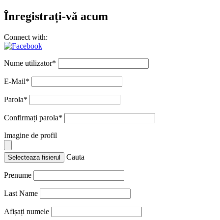
Înregistrați-vă acum
Connect with:
Nume utilizator
*
E-Mail
*
Parola
*
Confirmați parola
*
Imagine de profil
Cauta
Selecteaza fisierul
Prenume
Last Name
Afișați numele