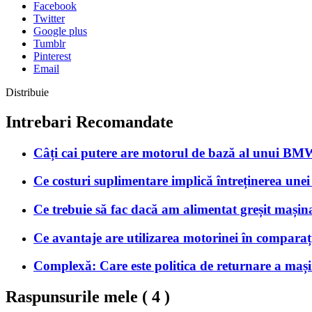
Facebook
Twitter
Google plus
Tumblr
Pinterest
Email
Distribuie
Intrebari Recomandate
Câți cai putere are motorul de bază al unui B
Ce costuri suplimentare implică întreținerea unei
Ce trebuie să fac dacă am alimentat greșit mașin
Ce avantaje are utilizarea motorinei în comparaț
Complexă: Care este politica de returnare a mașini
Raspunsurile mele (
4
)