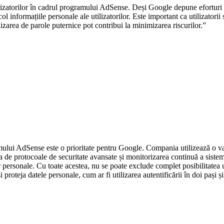
tilizatorilor în cadrul programului AdSense. Deși Google depune eforturi 
l informațiile personale ale utilizatorilor. Este important ca utilizatorii să 
ilizarea de parole puternice pot contribui la minimizarea riscurilor.”
amului AdSense este o prioritate pentru Google. Compania utilizează o var
area de protocoale de securitate avansate și monitorizarea continuă a sist
 personale. Cu toate acestea, nu se poate exclude complet posibilitatea uno
i proteja datele personale, cum ar fi utilizarea autentificării în doi pași ș