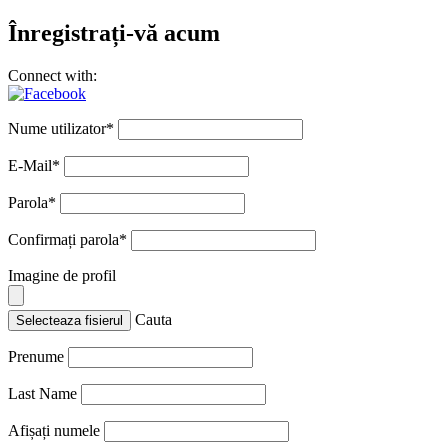
Înregistrați-vă acum
Connect with:
Nume utilizator
*
E-Mail
*
Parola
*
Confirmați parola
*
Imagine de profil
Cauta
Selecteaza fisierul
Prenume
Last Name
Afișați numele