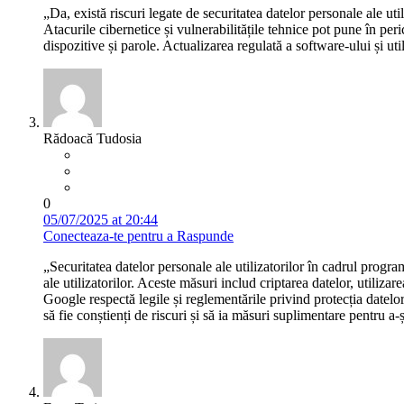
„Da, există riscuri legate de securitatea datelor personale ale u
Atacurile cibernetice și vulnerabilitățile tehnice pot pune în perico
dispozitive și parole. Actualizarea regulată a software-ului și ut
Rădoacă Tudosia
0
05/07/2025 at 20:44
Conecteaza-te pentru a Raspunde
„Securitatea datelor personale ale utilizatorilor în cadrul progr
ale utilizatorilor. Aceste măsuri includ criptarea datelor, utiliz
Google respectă legile și reglementările privind protecția datelor
să fie conștienți de riscuri și să ia măsuri suplimentare pentru a-ș