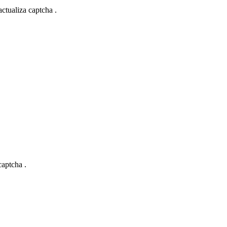
actualiza captcha .
captcha .