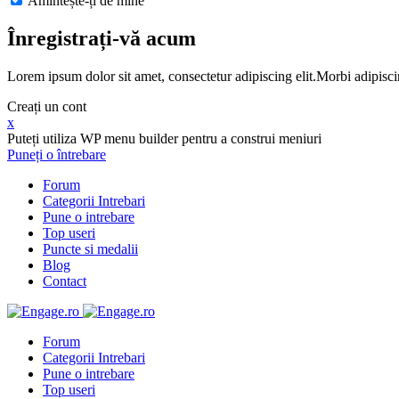
Amintește-ți de mine
Înregistrați-vă acum
Lorem ipsum dolor sit amet, consectetur adipiscing elit.Morbi adipisci
Creați un cont
x
Puteți utiliza WP menu builder pentru a construi meniuri
Puneți o întrebare
Forum
Categorii Intrebari
Pune o intrebare
Top useri
Puncte si medalii
Blog
Contact
Forum
Categorii Intrebari
Pune o intrebare
Top useri