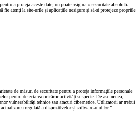
pentru a proteja aceste date, nu poate asigura o securitate absolută.
fie atenți la site-urile și aplicațiile nesigure și să-și protejeze propriile
ietate de măsuri de securitate pentru a proteja informațiile personale
emelor pentru detectarea oricăror activități suspecte. De asemenea,
r vulnerabilități tehnice sau atacuri cibernetice. Utilizatorii ar trebui
i actualizarea regulată a dispozitivelor și software-ului lor.”