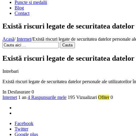
Puncte si medalii
Blog
Contact
Există riscuri legate de securitatea datelo
Acasă
/
Internet
/
Există riscuri legate de securitatea datelor personale a
Cauta
Există riscuri legate de securitatea datelo
Intrebari
Există riscuri legate de securitatea datelor personale ale utilizatorilo
In Desfasurare
0
Internet
1 an
4 Raspunsurile mele
195 Vizualizari
Ofiter
0
Facebook
Twitter
Google plus