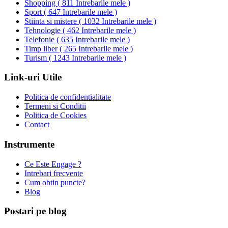
Shopping
(
811 Intrebarile mele
)
Sport
(
647 Intrebarile mele
)
Stiinta si mistere
(
1032 Intrebarile mele
)
Tehnologie
(
462 Intrebarile mele
)
Telefonie
(
635 Intrebarile mele
)
Timp liber
(
265 Intrebarile mele
)
Turism
(
1243 Intrebarile mele
)
Link-uri Utile
Politica de confidentialitate
Termeni si Conditii
Politica de Cookies
Contact
Instrumente
Ce Este Engage ?
Intrebari frecvente
Cum obtin puncte?
Blog
Postari pe blog