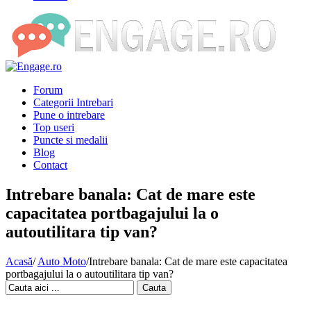
Forum
Categorii Intrebari
Pune o intrebare
Top useri
Puncte si medalii
Blog
Contact
Intrebare banala: Cat de mare este
capacitatea portbagajului la o
autoutilitara tip van?
Acasă
/
Auto Moto
/
Intrebare banala: Cat de mare este capacitatea
portbagajului la o autoutilitara tip van?
Cauta