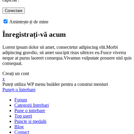
Amintește-ți de mine
Înregistrați-vă acum
Lorem ipsum dolor sit amet, consectetur adipiscing elit.Morbi
adipiscing gravdio, sit amet suscipit risus ultrices eu.Fusce viverra
neque at purus laoreet consequa.Vivamus vulputate posuere nisl quis
consequat.
Creați un cont
x
Puteți utiliza WP menu builder pentru a construi meniuri
Puneți o întrebare
Forum
Categorii Intrebari
Pune o intrebare
Top useri
Puncte si medalii
Blog
Contact