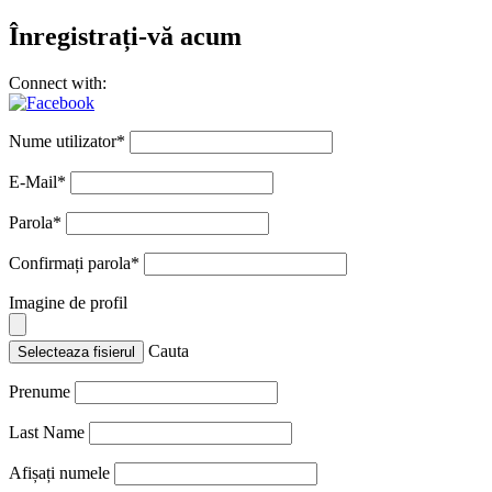
Înregistrați-vă acum
Connect with:
Nume utilizator
*
E-Mail
*
Parola
*
Confirmați parola
*
Imagine de profil
Cauta
Selecteaza fisierul
Prenume
Last Name
Afișați numele