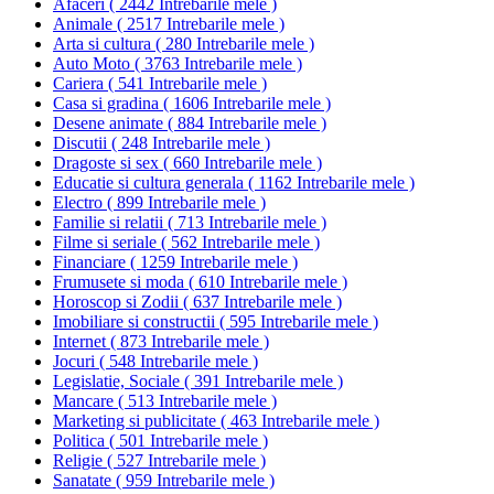
Afaceri
(
2442 Intrebarile mele
)
Animale
(
2517 Intrebarile mele
)
Arta si cultura
(
280 Intrebarile mele
)
Auto Moto
(
3763 Intrebarile mele
)
Cariera
(
541 Intrebarile mele
)
Casa si gradina
(
1606 Intrebarile mele
)
Desene animate
(
884 Intrebarile mele
)
Discutii
(
248 Intrebarile mele
)
Dragoste si sex
(
660 Intrebarile mele
)
Educatie si cultura generala
(
1162 Intrebarile mele
)
Electro
(
899 Intrebarile mele
)
Familie si relatii
(
713 Intrebarile mele
)
Filme si seriale
(
562 Intrebarile mele
)
Financiare
(
1259 Intrebarile mele
)
Frumusete si moda
(
610 Intrebarile mele
)
Horoscop si Zodii
(
637 Intrebarile mele
)
Imobiliare si constructii
(
595 Intrebarile mele
)
Internet
(
873 Intrebarile mele
)
Jocuri
(
548 Intrebarile mele
)
Legislatie, Sociale
(
391 Intrebarile mele
)
Mancare
(
513 Intrebarile mele
)
Marketing si publicitate
(
463 Intrebarile mele
)
Politica
(
501 Intrebarile mele
)
Religie
(
527 Intrebarile mele
)
Sanatate
(
959 Intrebarile mele
)