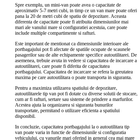
Spre exemplu, un mini-van poate avea o capacitate de
aproximativ 5-7 metri cubi, in timp ce un van mare poate oferi
pana la 20 de metri cubi de spatiu de depozitare. Aceasta
diferenta de capacitate poate fi atribuita dimensiunilor mai
mari ale vanului mare si configuratiei acestuia, care poate
include multiple compartimente si rafturi.
Este important de mentionat ca dimensiunile interioare ale
portbagajului pot fi afectate de spatiile ocupate de scaunele
pasagerilor sau de alte echipamente specifice autoutilitarei. De
asemenea, trebuie avuta in vedere si capacitatea de incarcare a
autoutilitarei, care poate fi diferita de capacitatea
portbagajului. Capacitatea de incarcare se refera la greutatea
maxima pe care autoutilitara o poate transporta in siguranta.
Pentru a maximiza utilizarea spatiului de depozitare,
autoutilitarele tip van pot fi dotate cu diverse solutii de stocare,
cum ar fi rafturi, sertare sau sisteme de prindere a marfurilor.
Acestea ajuta la organizarea si siguranta bunurilor
transportate, permitand o utilizare eficienta a spatiului
disponibil.
In concluzie, capacitatea portbagajului la o autoutilitara tip
van poate varia in functie de dimensiunile si configuratia
vehiculului, cu vanurile mari oferind in general cea mai mare