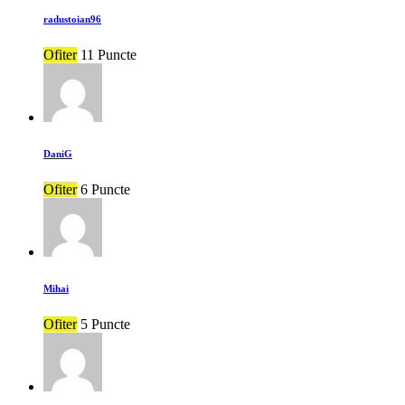
radustoian96
Ofiter
11 Puncte
DaniG
Ofiter
6 Puncte
Mihai
Ofiter
5 Puncte