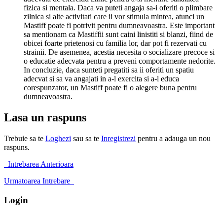
fizica si mentala. Daca va puteti angaja sa-i oferiti o plimbare
zilnica si alte activitati care ii vor stimula mintea, atunci un
Mastiff poate fi potrivit pentru dumneavoastra. Este important
sa mentionam ca Mastiffii sunt caini linistiti si blanzi, fiind de
obicei foarte prietenosi cu familia lor, dar pot fi rezervati cu
strainii. De asemenea, acestia necesita o socializare precoce si
o educatie adecvata pentru a preveni comportamente nedorite.
In concluzie, daca sunteti pregatiti sa ii oferiti un spatiu
adecvat si sa va angajati in a-l exercita si a-l educa
corespunzator, un Mastiff poate fi o alegere buna pentru
dumneavoastra.
Lasa un raspuns
Trebuie sa te
Loghezi
sau sa te
Inregistrezi
pentru a adauga un nou
raspuns.
Intrebarea Anterioara
Urmatoarea Intrebare
Login