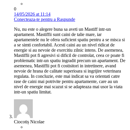
0
14/05/2026 at 11:14
Conecteaza-te pentru a Raspunde
Nu, nu este o alegere buna sa aveti un Mastiff intr-un
apartament. Mastiffii sunt caini de talie mare, iar
apartamentele nu le ofera suficient spatiu pentru a se misca si
a se simti confortabil. Acesti caini au un nivel ridicat de
energie si au nevoie de exercitiu zilnic intens. De asemenea,
Mastiffii pot fi agresivi si dificil de controlat, ceea ce poate fi
problematic intr-un spatiu ingradit precum un apartament. De
asemenea, Mastiffii pot fi costisitori in intretinere, avand
nevoie de hrana de calitate superioara si ingrijire veterinara
regulata. In concluzie, este mai indicat sa va orientati catre
rase de caini mai potrivite pentru apartamente, care au un
nivel de energie mai scazut si se adapteaza mai usor la viata
intr-un spatiu limitat.
Ciocotiș Nicolae