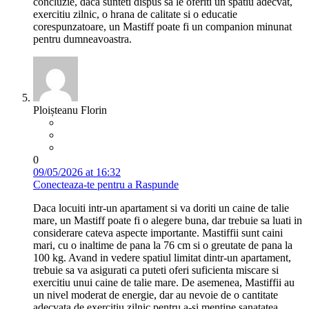
concluzie, daca sunteti dispus sa le oferiti un spatiu adecvat,
exercitiu zilnic, o hrana de calitate si o educatie
corespunzatoare, un Mastiff poate fi un companion minunat
pentru dumneavoastra.
Ploișteanu Florin
0
09/05/2026 at 16:32
Conecteaza-te pentru a Raspunde
Daca locuiti intr-un apartament si va doriti un caine de talie
mare, un Mastiff poate fi o alegere buna, dar trebuie sa luati in
considerare cateva aspecte importante. Mastiffii sunt caini
mari, cu o inaltime de pana la 76 cm si o greutate de pana la
100 kg. Avand in vedere spatiul limitat dintr-un apartament,
trebuie sa va asigurati ca puteti oferi suficienta miscare si
exercitiu unui caine de talie mare. De asemenea, Mastiffii au
un nivel moderat de energie, dar au nevoie de o cantitate
adecvata de exercitiu zilnic pentru a-si mentine sanatatea