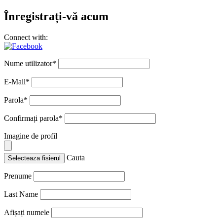
Înregistrați-vă acum
Connect with:
Nume utilizator
*
E-Mail
*
Parola
*
Confirmați parola
*
Imagine de profil
Cauta
Selecteaza fisierul
Prenume
Last Name
Afișați numele