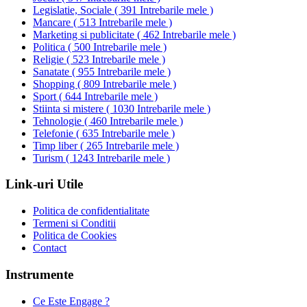
Legislatie, Sociale
(
391 Intrebarile mele
)
Mancare
(
513 Intrebarile mele
)
Marketing si publicitate
(
462 Intrebarile mele
)
Politica
(
500 Intrebarile mele
)
Religie
(
523 Intrebarile mele
)
Sanatate
(
955 Intrebarile mele
)
Shopping
(
809 Intrebarile mele
)
Sport
(
644 Intrebarile mele
)
Stiinta si mistere
(
1030 Intrebarile mele
)
Tehnologie
(
460 Intrebarile mele
)
Telefonie
(
635 Intrebarile mele
)
Timp liber
(
265 Intrebarile mele
)
Turism
(
1243 Intrebarile mele
)
Link-uri Utile
Politica de confidentialitate
Termeni si Conditii
Politica de Cookies
Contact
Instrumente
Ce Este Engage ?