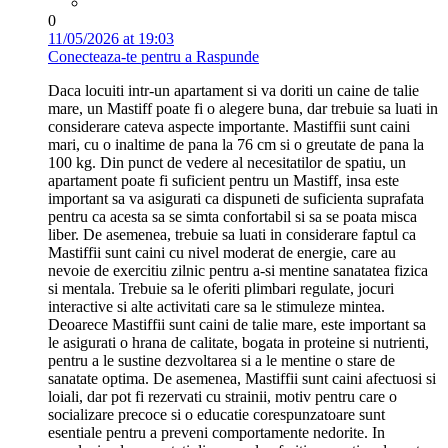
0
11/05/2026 at 19:03
Conecteaza-te pentru a Raspunde
Daca locuiti intr-un apartament si va doriti un caine de talie
mare, un Mastiff poate fi o alegere buna, dar trebuie sa luati in
considerare cateva aspecte importante. Mastiffii sunt caini
mari, cu o inaltime de pana la 76 cm si o greutate de pana la
100 kg. Din punct de vedere al necesitatilor de spatiu, un
apartament poate fi suficient pentru un Mastiff, insa este
important sa va asigurati ca dispuneti de suficienta suprafata
pentru ca acesta sa se simta confortabil si sa se poata misca
liber. De asemenea, trebuie sa luati in considerare faptul ca
Mastiffii sunt caini cu nivel moderat de energie, care au
nevoie de exercitiu zilnic pentru a-si mentine sanatatea fizica
si mentala. Trebuie sa le oferiti plimbari regulate, jocuri
interactive si alte activitati care sa le stimuleze mintea.
Deoarece Mastiffii sunt caini de talie mare, este important sa
le asigurati o hrana de calitate, bogata in proteine si nutrienti,
pentru a le sustine dezvoltarea si a le mentine o stare de
sanatate optima. De asemenea, Mastiffii sunt caini afectuosi si
loiali, dar pot fi rezervati cu strainii, motiv pentru care o
socializare precoce si o educatie corespunzatoare sunt
esentiale pentru a preveni comportamente nedorite. In