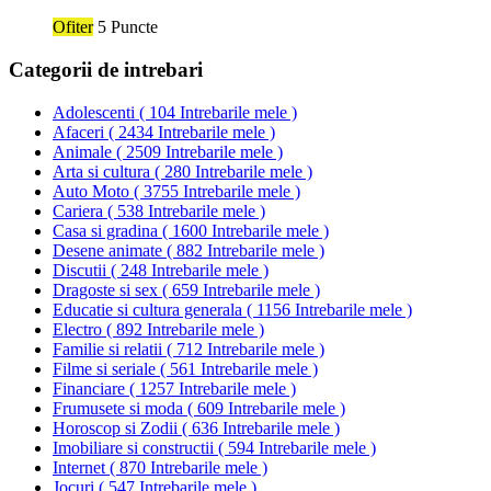
Ofiter
5 Puncte
Categorii de intrebari
Adolescenti
(
104 Intrebarile mele
)
Afaceri
(
2434 Intrebarile mele
)
Animale
(
2509 Intrebarile mele
)
Arta si cultura
(
280 Intrebarile mele
)
Auto Moto
(
3755 Intrebarile mele
)
Cariera
(
538 Intrebarile mele
)
Casa si gradina
(
1600 Intrebarile mele
)
Desene animate
(
882 Intrebarile mele
)
Discutii
(
248 Intrebarile mele
)
Dragoste si sex
(
659 Intrebarile mele
)
Educatie si cultura generala
(
1156 Intrebarile mele
)
Electro
(
892 Intrebarile mele
)
Familie si relatii
(
712 Intrebarile mele
)
Filme si seriale
(
561 Intrebarile mele
)
Financiare
(
1257 Intrebarile mele
)
Frumusete si moda
(
609 Intrebarile mele
)
Horoscop si Zodii
(
636 Intrebarile mele
)
Imobiliare si constructii
(
594 Intrebarile mele
)
Internet
(
870 Intrebarile mele
)
Jocuri
(
547 Intrebarile mele
)