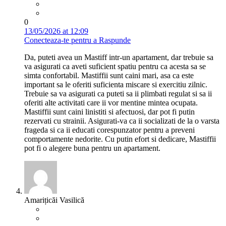
0
13/05/2026 at 12:09
Conecteaza-te pentru a Raspunde
Da, puteti avea un Mastiff intr-un apartament, dar trebuie sa
va asigurati ca aveti suficient spatiu pentru ca acesta sa se
simta confortabil. Mastiffii sunt caini mari, asa ca este
important sa le oferiti suficienta miscare si exercitiu zilnic.
Trebuie sa va asigurati ca puteti sa ii plimbati regulat si sa ii
oferiti alte activitati care ii vor mentine mintea ocupata.
Mastiffii sunt caini linistiti si afectuosi, dar pot fi putin
rezervati cu strainii. Asigurati-va ca ii socializati de la o varsta
frageda si ca ii educati corespunzator pentru a preveni
comportamente nedorite. Cu putin efort si dedicare, Mastiffii
pot fi o alegere buna pentru un apartament.
Amarițicăi Vasilică