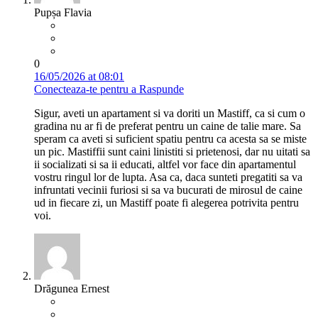
Pupșa Flavia
0
16/05/2026 at 08:01
Conecteaza-te pentru a Raspunde
Sigur, aveti un apartament si va doriti un Mastiff, ca si cum o
gradina nu ar fi de preferat pentru un caine de talie mare. Sa
speram ca aveti si suficient spatiu pentru ca acesta sa se miste
un pic. Mastiffii sunt caini linistiti si prietenosi, dar nu uitati sa
ii socializati si sa ii educati, altfel vor face din apartamentul
vostru ringul lor de lupta. Asa ca, daca sunteti pregatiti sa va
infruntati vecinii furiosi si sa va bucurati de mirosul de caine
ud in fiecare zi, un Mastiff poate fi alegerea potrivita pentru
voi.
Drăgunea Ernest