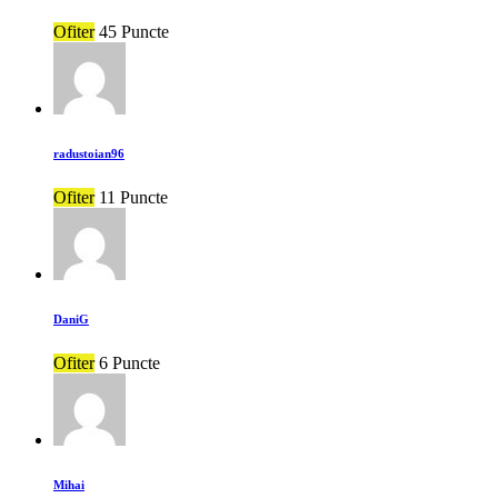
Ofiter
45 Puncte
radustoian96
Ofiter
11 Puncte
DaniG
Ofiter
6 Puncte
Mihai