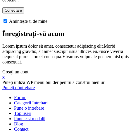
Amintește-ți de mine
Înregistrați-vă acum
Lorem ipsum dolor sit amet, consectetur adipiscing elit.Morbi
adipiscing gravdio, sit amet suscipit risus ultrices eu.Fusce viverra
neque at purus laoreet consequa.Vivamus vulputate posuere nisl quis
consequat.
Creați un cont
x
Puteți utiliza WP menu builder pentru a construi meniuri
Puneți o întrebare
Forum
Categorii Intrebari
Pune o intrebare
Top useri
Puncte si medalii
Blog
Contact