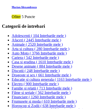
Marian Alexandrescu
Ofiter
5 Puncte
Categorii de intrebari
Adolescenti
(
104 Intrebarile mele
)
Afaceri
(
2445 Intrebarile mele
)
Animale
(
2520 Intrebarile mele
)
Arta si cultura
(
280 Intrebarile mele
)
Auto Moto
(
3766 Intrebarile mele
)
Cariera
(
542 Intrebarile mele
)
Casa si gradina
(
1610 Intrebarile mele
)
Desene animate
(
884 Intrebarile mele
)
Discutii
(
248 Intrebarile mele
)
Dragoste si sex
(
661 Intrebarile mele
)
Educatie si cultura generala
(
1163 Intrebarile mele
)
Electro
(
900 Intrebarile mele
)
Familie si relatii
(
713 Intrebarile mele
)
Filme si seriale
(
562 Intrebarile mele
)
Financiare
(
1260 Intrebarile mele
)
Frumusete si moda
(
610 Intrebarile mele
)
Horoscop si Zodii
(
638 Intrebarile mele
)