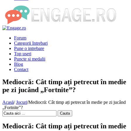
Forum
Categorii Intrebari
Pune o intrebare
Top useri
Puncte si medalii
Blog
Contact
Mediocră: Cât timp ați petrecut în medie
pe zi jucând „Fortnite”?
Acasă
/
Jocuri
/
Mediocră: Cât timp ați petrecut în medie pe zi jucând
„Fortnite”?
Cauta
Mediocră: Cât timp ați petrecut în medie