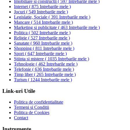
Imobiliare si constructii
(
597 Intrebarile mele
)
Internet
(
875 Intrebarile mele
)
Jocuri
(
549 Intrebarile mele
)
Legislatie, Sociale
(
391 Intrebarile mele
)
Mancare
(
514 Intrebarile mele
)
Marketing si publicitate
(
463 Intrebarile mele
)
Politica
(
502 Intrebarile mele
)
Religie
(
527 Intrebarile mele
)
Sanatate
(
960 Intrebarile mele
)
Shopping
(
811 Intrebarile mele
)
Sport
(
647 Intrebarile mele
)
Stiinta si mistere
(
1035 Intrebarile mele
)
Tehnologie
(
462 Intrebarile mele
)
Telefonie
(
636 Intrebarile mele
)
Timp liber
(
265 Intrebarile mele
)
Turism
(
1244 Intrebarile mele
)
Link-uri Utile
Politica de confidentialitate
Termeni si Conditii
Politica de Cookies
Contact
Instrumente