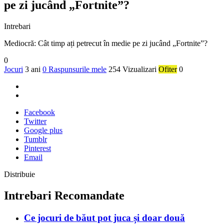
pe zi jucând „Fortnite”?
Intrebari
Mediocră: Cât timp ați petrecut în medie pe zi jucând „Fortnite”?
0
Jocuri
3 ani
0 Raspunsurile mele
254 Vizualizari
Ofiter
0
Facebook
Twitter
Google plus
Tumblr
Pinterest
Email
Distribuie
Intrebari Recomandate
Ce jocuri de băut pot juca și doar două