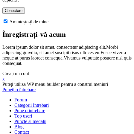
Amintește-ți de mine
Înregistrați-vă acum
Lorem ipsum dolor sit amet, consectetur adipiscing elit.Morbi
adipiscing gravdio, sit amet suscipit risus ultrices eu.Fusce viverra
neque at purus laoreet consequa.Vivamus vulputate posuere nisl quis
consequat.
Creați un cont
x
Puteți utiliza WP menu builder pentru a construi meniuri
Puneți o întrebare
Forum
Categorii Intrebari
Pune o intrebare
Top useri
Puncte si medalii
Blog
Contact