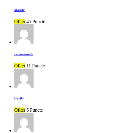
Mast3r
Ofiter
45 Puncte
radustoian96
Ofiter
11 Puncte
DaniG
Ofiter
6 Puncte