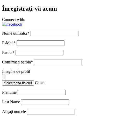
Înregistrați-vă acum
Connect with:
Nume utilizator
*
E-Mail
*
Parola
*
Confirmați parola
*
Imagine de profil
Cauta
Selecteaza fisierul
Prenume
Last Name
Afișați numele