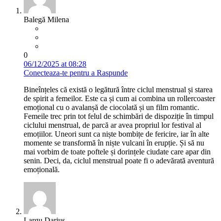
Balegă Milena
0
06/12/2025 at 08:28
Conecteaza-te pentru a Raspunde
Bineînțeles că există o legătură între ciclul menstrual și starea
de spirit a femeilor. Este ca și cum ai combina un rollercoaster
emoțional cu o avalanșă de ciocolată și un film romantic.
Femeile trec prin tot felul de schimbări de dispoziție în timpul
ciclului menstrual, de parcă ar avea propriul lor festival al
emoțiilor. Uneori sunt ca niște bombițe de fericire, iar în alte
momente se transformă în niște vulcani în erupție. Și să nu
mai vorbim de toate poftele și dorințele ciudate care apar din
senin. Deci, da, ciclul menstrual poate fi o adevărată aventură
emoțională.
Largu Darius