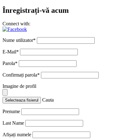
Înregistrați-vă acum
Connect with:
Nume utilizator
*
E-Mail
*
Parola
*
Confirmați parola
*
Imagine de profil
Cauta
Selecteaza fisierul
Prenume
Last Name
Afișați numele