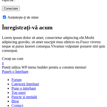
Amintește-ți de mine
Înregistrați-vă acum
Lorem ipsum dolor sit amet, consectetur adipiscing elit.Morbi
adipiscing gravdio, sit amet suscipit risus ultrices eu.Fusce viverra
neque at purus laoreet consequa.Vivamus vulputate posuere nisl quis
consequat.
Creați un cont
x
Puteți utiliza WP menu builder pentru a construi meniuri
Puneți o întrebare
Forum
Categorii Intrebari
Pune o intrebare
Top useri
Puncte si medalii
Blog
Contact