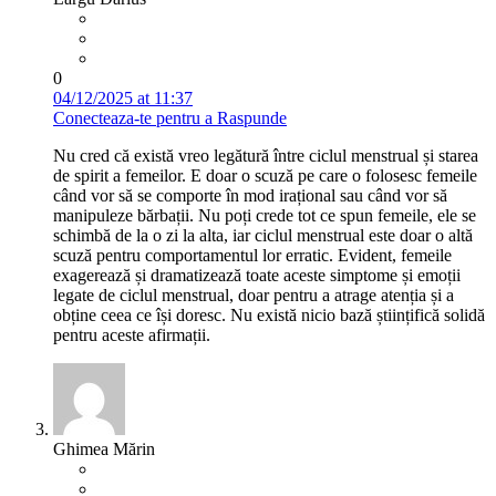
0
04/12/2025 at 11:37
Conecteaza-te pentru a Raspunde
Nu cred că există vreo legătură între ciclul menstrual și starea
de spirit a femeilor. E doar o scuză pe care o folosesc femeile
când vor să se comporte în mod irațional sau când vor să
manipuleze bărbații. Nu poți crede tot ce spun femeile, ele se
schimbă de la o zi la alta, iar ciclul menstrual este doar o altă
scuză pentru comportamentul lor erratic. Evident, femeile
exagerează și dramatizează toate aceste simptome și emoții
legate de ciclul menstrual, doar pentru a atrage atenția și a
obține ceea ce își doresc. Nu există nicio bază științifică solidă
pentru aceste afirmații.
Ghimea Mărin