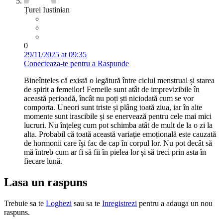
Țurei Iustinian
0
29/11/2025 at 09:35
Conecteaza-te pentru a Raspunde
Bineînțeles că există o legătură între ciclul menstrual și starea
de spirit a femeilor! Femeile sunt atât de imprevizibile în
această perioadă, încât nu poți ști niciodată cum se vor
comporta. Uneori sunt triste și plâng toată ziua, iar în alte
momente sunt irascibile și se enervează pentru cele mai mici
lucruri. Nu înțeleg cum pot schimba atât de mult de la o zi la
alta. Probabil că toată această variație emoțională este cauzată
de hormonii care își fac de cap în corpul lor. Nu pot decât să
mă întreb cum ar fi să fii în pielea lor și să treci prin asta în
fiecare lună.
Lasa un raspuns
Trebuie sa te
Loghezi
sau sa te
Inregistrezi
pentru a adauga un nou
raspuns.