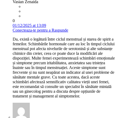
Vasian Zenaida
0
01/12/2025 at 13:09
Conecteaza-te pentru a Raspunde
Da, există o legătură între ciclul menstrual și starea de spirit a
femeilor. Schimbările hormonale care au loc în timpul ciclului
menstrual pot afecta nivelurile de serotonină și alte substanțe
chimice din creier, ceea ce poate duce la modificări ale
dispoziției. Multe femei experimentează schimbări emoționale
și simptome precum iritabilitatea, anxietatea sau tristețea
înainte sau în timpul menstruației. Aceste simptome sunt
frecvente și nu sunt neapărat un indicator al unei probleme de
sănătate mentale grave. Cu toate acestea, dacă aceste
schimbări afectează semnificativ calitatea vieții unei femei,
este recomandat să consulte un specialist în sănătate mintală
sau un ginecolog pentru a discuta despre opțiunile de
tratament și management al simptomelor.