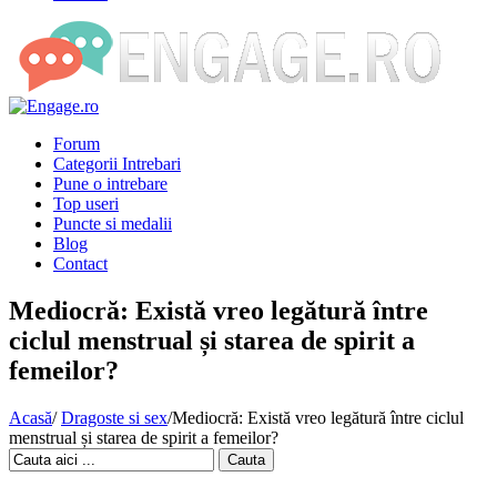
Forum
Categorii Intrebari
Pune o intrebare
Top useri
Puncte si medalii
Blog
Contact
Mediocră: Există vreo legătură între
ciclul menstrual și starea de spirit a
femeilor?
Acasă
/
Dragoste si sex
/
Mediocră: Există vreo legătură între ciclul
menstrual și starea de spirit a femeilor?
Cauta