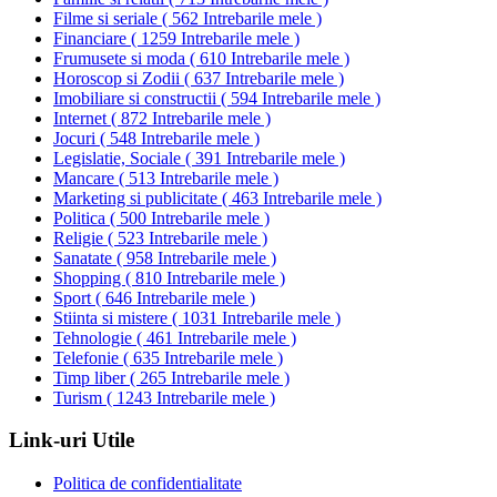
Filme si seriale
(
562 Intrebarile mele
)
Financiare
(
1259 Intrebarile mele
)
Frumusete si moda
(
610 Intrebarile mele
)
Horoscop si Zodii
(
637 Intrebarile mele
)
Imobiliare si constructii
(
594 Intrebarile mele
)
Internet
(
872 Intrebarile mele
)
Jocuri
(
548 Intrebarile mele
)
Legislatie, Sociale
(
391 Intrebarile mele
)
Mancare
(
513 Intrebarile mele
)
Marketing si publicitate
(
463 Intrebarile mele
)
Politica
(
500 Intrebarile mele
)
Religie
(
523 Intrebarile mele
)
Sanatate
(
958 Intrebarile mele
)
Shopping
(
810 Intrebarile mele
)
Sport
(
646 Intrebarile mele
)
Stiinta si mistere
(
1031 Intrebarile mele
)
Tehnologie
(
461 Intrebarile mele
)
Telefonie
(
635 Intrebarile mele
)
Timp liber
(
265 Intrebarile mele
)
Turism
(
1243 Intrebarile mele
)
Link-uri Utile
Politica de confidentialitate