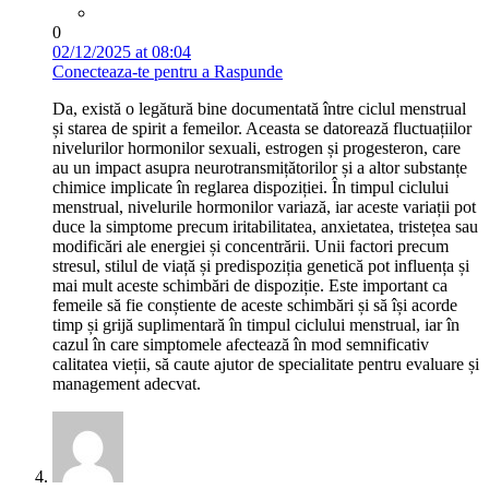
0
02/12/2025 at 08:04
Conecteaza-te pentru a Raspunde
Da, există o legătură bine documentată între ciclul menstrual
și starea de spirit a femeilor. Aceasta se datorează fluctuațiilor
nivelurilor hormonilor sexuali, estrogen și progesteron, care
au un impact asupra neurotransmițătorilor și a altor substanțe
chimice implicate în reglarea dispoziției. În timpul ciclului
menstrual, nivelurile hormonilor variază, iar aceste variații pot
duce la simptome precum iritabilitatea, anxietatea, tristețea sau
modificări ale energiei și concentrării. Unii factori precum
stresul, stilul de viață și predispoziția genetică pot influența și
mai mult aceste schimbări de dispoziție. Este important ca
femeile să fie conștiente de aceste schimbări și să își acorde
timp și grijă suplimentară în timpul ciclului menstrual, iar în
cazul în care simptomele afectează în mod semnificativ
calitatea vieții, să caute ajutor de specialitate pentru evaluare și
management adecvat.