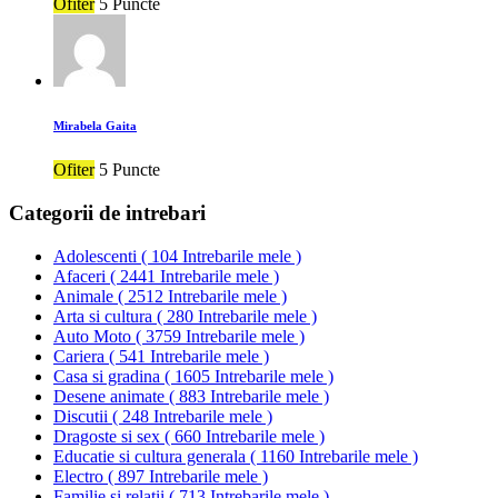
Ofiter
5 Puncte
Mirabela Gaita
Ofiter
5 Puncte
Categorii de intrebari
Adolescenti
(
104 Intrebarile mele
)
Afaceri
(
2441 Intrebarile mele
)
Animale
(
2512 Intrebarile mele
)
Arta si cultura
(
280 Intrebarile mele
)
Auto Moto
(
3759 Intrebarile mele
)
Cariera
(
541 Intrebarile mele
)
Casa si gradina
(
1605 Intrebarile mele
)
Desene animate
(
883 Intrebarile mele
)
Discutii
(
248 Intrebarile mele
)
Dragoste si sex
(
660 Intrebarile mele
)
Educatie si cultura generala
(
1160 Intrebarile mele
)
Electro
(
897 Intrebarile mele
)
Familie si relatii
(
713 Intrebarile mele
)