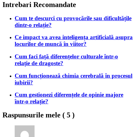
Intrebari Recomandate
Cum te descurci cu provocările sau dificultățile
dintr-o relație?
Ce impact va avea inteligența artificială asupra
locurilor de muncă în viitor?
Cum faci față diferențelor culturale într-o
relație de dragoste?
Cum funcționează chimia cerebrală în procesul
iubirii?
Cum gestionezi diferențele de opinie majore
într-o relație?
Raspunsurile mele (
5
)