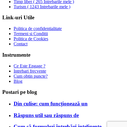
Timp liber
(
265 Intrebarile mele
)
Turism
(
1243 Intrebarile mele
)
Link-uri Utile
Politica de confidentialitate
Termeni si Conditii
Politica de Cookies
Contact
Instrumente
Ce Este Engage ?
Intrebari frecvente
Cum obtin puncte?
Blog
Postari pe blog
Din culise: cum funcționează un
Răspuns util sau răspuns de
Cum să formulezi întrebări inteligente