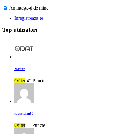
Amintește-ți de mine
Inregistreaza-te
Top utilizatori
Mast3r
Ofiter
45 Puncte
radustoian96
Ofiter
11 Puncte