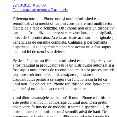
0
22/10/2025 at 20:09
Conecteaza-te pentru a Raspunde
Diferența între un iPhone nou și unul refurbished este
semnificativă și merită să luați în considerare mai mulți factori
înainte de a face o achiziție. Un iPhone nou este un dispozitiv
care nu a fost utilizat anterior și care vine într-o cutie sigilată,
direct de la producător. Acesta are toate accesoriile originale și
beneficiază de garanție completă. Calitatea și performanța
dispozitivului sunt garantate deoarece acesta nu a fost supus
niciunui fel de uzură sau defect.
Pe de altă parte, un iPhone refurbished este un dispozitiv care
a fost returnat la producător sau la un distribuitor autorizat și a
fost supus unui proces de recondiționare. Acest proces include
repararea oricăror defecțiuni, curățarea și testarea
dispozitivului pentru a se asigura că funcționează la fel ca
unul nou. De obicei, un iPhone refurbished vine într-o cutie
generică și nu include accesorii suplimentare.
Unul dintre avantajele achiziționării unui iPhone refurbished
este prețul mai mic în comparație cu unul nou. Deși prețul
poate varia în funcție de modelul și starea dispozitivului, de
obicei, puteți economisi o sumă semnificativă de bani. De
asemenea, achiziționarea unui iPhone refurbished poate fi o