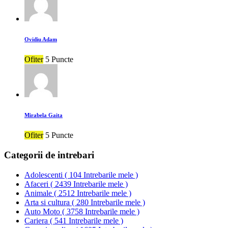
Ovidiu Adam
Ofiter
5 Puncte
Mirabela Gaita
Ofiter
5 Puncte
Categorii de intrebari
Adolescenti
(
104 Intrebarile mele
)
Afaceri
(
2439 Intrebarile mele
)
Animale
(
2512 Intrebarile mele
)
Arta si cultura
(
280 Intrebarile mele
)
Auto Moto
(
3758 Intrebarile mele
)
Cariera
(
541 Intrebarile mele
)