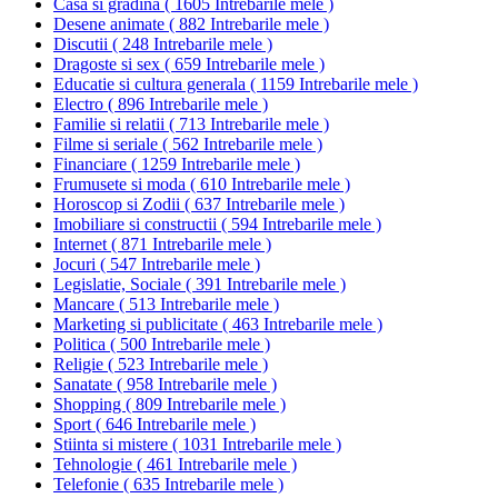
Casa si gradina
(
1605 Intrebarile mele
)
Desene animate
(
882 Intrebarile mele
)
Discutii
(
248 Intrebarile mele
)
Dragoste si sex
(
659 Intrebarile mele
)
Educatie si cultura generala
(
1159 Intrebarile mele
)
Electro
(
896 Intrebarile mele
)
Familie si relatii
(
713 Intrebarile mele
)
Filme si seriale
(
562 Intrebarile mele
)
Financiare
(
1259 Intrebarile mele
)
Frumusete si moda
(
610 Intrebarile mele
)
Horoscop si Zodii
(
637 Intrebarile mele
)
Imobiliare si constructii
(
594 Intrebarile mele
)
Internet
(
871 Intrebarile mele
)
Jocuri
(
547 Intrebarile mele
)
Legislatie, Sociale
(
391 Intrebarile mele
)
Mancare
(
513 Intrebarile mele
)
Marketing si publicitate
(
463 Intrebarile mele
)
Politica
(
500 Intrebarile mele
)
Religie
(
523 Intrebarile mele
)
Sanatate
(
958 Intrebarile mele
)
Shopping
(
809 Intrebarile mele
)
Sport
(
646 Intrebarile mele
)
Stiinta si mistere
(
1031 Intrebarile mele
)
Tehnologie
(
461 Intrebarile mele
)
Telefonie
(
635 Intrebarile mele
)