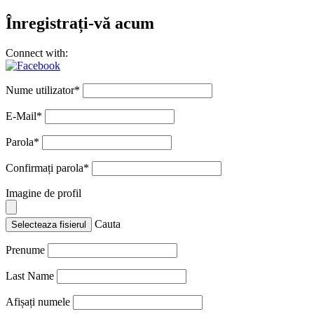
Înregistrați-vă acum
Connect with:
Nume utilizator
*
E-Mail
*
Parola
*
Confirmați parola
*
Imagine de profil
Cauta
Selecteaza fisierul
Prenume
Last Name
Afișați numele