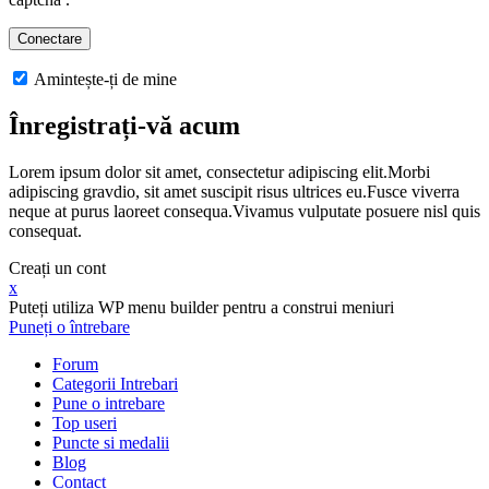
Amintește-ți de mine
Înregistrați-vă acum
Lorem ipsum dolor sit amet, consectetur adipiscing elit.Morbi
adipiscing gravdio, sit amet suscipit risus ultrices eu.Fusce viverra
neque at purus laoreet consequa.Vivamus vulputate posuere nisl quis
consequat.
Creați un cont
x
Puteți utiliza WP menu builder pentru a construi meniuri
Puneți o întrebare
Forum
Categorii Intrebari
Pune o intrebare
Top useri
Puncte si medalii
Blog
Contact