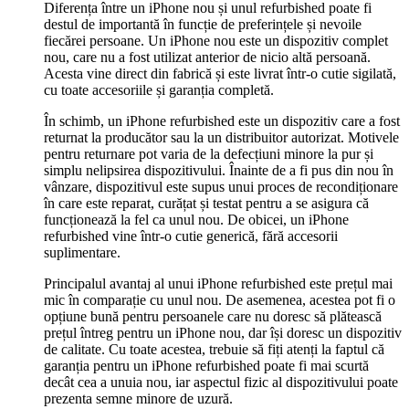
Diferența între un iPhone nou și unul refurbished poate fi
destul de importantă în funcție de preferințele și nevoile
fiecărei persoane. Un iPhone nou este un dispozitiv complet
nou, care nu a fost utilizat anterior de nicio altă persoană.
Acesta vine direct din fabrică și este livrat într-o cutie sigilată,
cu toate accesoriile și garanția completă.
În schimb, un iPhone refurbished este un dispozitiv care a fost
returnat la producător sau la un distribuitor autorizat. Motivele
pentru returnare pot varia de la defecțiuni minore la pur și
simplu nelipsirea dispozitivului. Înainte de a fi pus din nou în
vânzare, dispozitivul este supus unui proces de recondiționare
în care este reparat, curățat și testat pentru a se asigura că
funcționează la fel ca unul nou. De obicei, un iPhone
refurbished vine într-o cutie generică, fără accesorii
suplimentare.
Principalul avantaj al unui iPhone refurbished este prețul mai
mic în comparație cu unul nou. De asemenea, acestea pot fi o
opțiune bună pentru persoanele care nu doresc să plătească
prețul întreg pentru un iPhone nou, dar își doresc un dispozitiv
de calitate. Cu toate acestea, trebuie să fiți atenți la faptul că
garanția pentru un iPhone refurbished poate fi mai scurtă
decât cea a unuia nou, iar aspectul fizic al dispozitivului poate
prezenta semne minore de uzură.