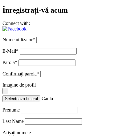
Înregistrați-vă acum
Connect with:
Nume utilizator
*
E-Mail
*
Parola
*
Confirmați parola
*
Imagine de profil
Cauta
Selecteaza fisierul
Prenume
Last Name
Afișați numele