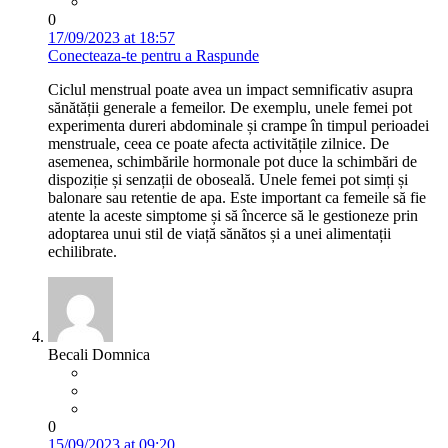
0
17/09/2023 at 18:57
Conecteaza-te pentru a Raspunde
Ciclul menstrual poate avea un impact semnificativ asupra
sănătății generale a femeilor. De exemplu, unele femei pot
experimenta dureri abdominale și crampe în timpul perioadei
menstruale, ceea ce poate afecta activitățile zilnice. De
asemenea, schimbările hormonale pot duce la schimbări de
dispoziție și senzații de oboseală. Unele femei pot simți și
balonare sau retentie de apa. Este important ca femeile să fie
atente la aceste simptome și să încerce să le gestioneze prin
adoptarea unui stil de viață sănătos și a unei alimentații
echilibrate.
Becali Domnica
0
15/09/2023 at 09:20