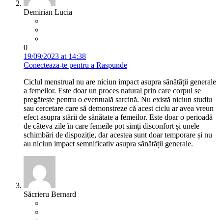
Demirian Lucia
0
19/09/2023 at 14:38
Conecteaza-te pentru a Raspunde
Ciclul menstrual nu are niciun impact asupra sănătății generale
a femeilor. Este doar un proces natural prin care corpul se
pregătește pentru o eventuală sarcină. Nu există niciun studiu
sau cercetare care să demonstreze că acest ciclu ar avea vreun
efect asupra stării de sănătate a femeilor. Este doar o perioadă
de câteva zile în care femeile pot simți disconfort și unele
schimbări de dispoziție, dar acestea sunt doar temporare și nu
au niciun impact semnificativ asupra sănătății generale.
Săcrieru Bernard