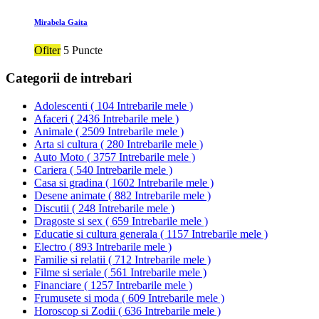
Mirabela Gaita
Ofiter
5 Puncte
Categorii de intrebari
Adolescenti
(
104 Intrebarile mele
)
Afaceri
(
2436 Intrebarile mele
)
Animale
(
2509 Intrebarile mele
)
Arta si cultura
(
280 Intrebarile mele
)
Auto Moto
(
3757 Intrebarile mele
)
Cariera
(
540 Intrebarile mele
)
Casa si gradina
(
1602 Intrebarile mele
)
Desene animate
(
882 Intrebarile mele
)
Discutii
(
248 Intrebarile mele
)
Dragoste si sex
(
659 Intrebarile mele
)
Educatie si cultura generala
(
1157 Intrebarile mele
)
Electro
(
893 Intrebarile mele
)
Familie si relatii
(
712 Intrebarile mele
)
Filme si seriale
(
561 Intrebarile mele
)
Financiare
(
1257 Intrebarile mele
)
Frumusete si moda
(
609 Intrebarile mele
)
Horoscop si Zodii
(
636 Intrebarile mele
)