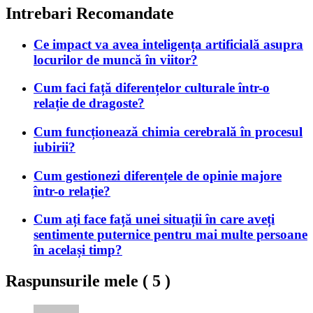
Intrebari Recomandate
Ce impact va avea inteligența artificială asupra
locurilor de muncă în viitor?
Cum faci față diferențelor culturale într-o
relație de dragoste?
Cum funcționează chimia cerebrală în procesul
iubirii?
Cum gestionezi diferențele de opinie majore
într-o relație?
Cum ați face față unei situații în care aveți
sentimente puternice pentru mai multe persoane
în același timp?
Raspunsurile mele (
5
)