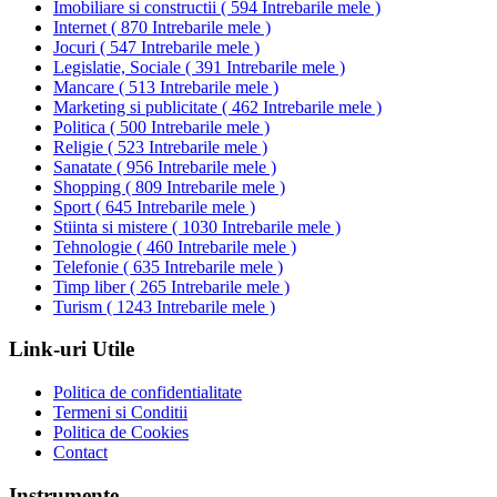
Imobiliare si constructii
(
594 Intrebarile mele
)
Internet
(
870 Intrebarile mele
)
Jocuri
(
547 Intrebarile mele
)
Legislatie, Sociale
(
391 Intrebarile mele
)
Mancare
(
513 Intrebarile mele
)
Marketing si publicitate
(
462 Intrebarile mele
)
Politica
(
500 Intrebarile mele
)
Religie
(
523 Intrebarile mele
)
Sanatate
(
956 Intrebarile mele
)
Shopping
(
809 Intrebarile mele
)
Sport
(
645 Intrebarile mele
)
Stiinta si mistere
(
1030 Intrebarile mele
)
Tehnologie
(
460 Intrebarile mele
)
Telefonie
(
635 Intrebarile mele
)
Timp liber
(
265 Intrebarile mele
)
Turism
(
1243 Intrebarile mele
)
Link-uri Utile
Politica de confidentialitate
Termeni si Conditii
Politica de Cookies
Contact
Instrumente