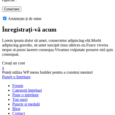
Amintește-ți de mine
Înregistrați-vă acum
Lorem ipsum dolor sit amet, consectetur adipiscing elit.Morbi
adipiscing gravdio, sit amet suscipit risus ultrices eu.Fusce viverra
neque at purus laoreet consequa.Vivamus vulputate posuere nisl quis
consequat.
Creați un cont
x
Puteți utiliza WP menu builder pentru a construi meniuri
Puneți o întrebare
Forum
Categorii Intrebari
Pune o intrebare
Top useri
Puncte si medalii
Blog
Contact