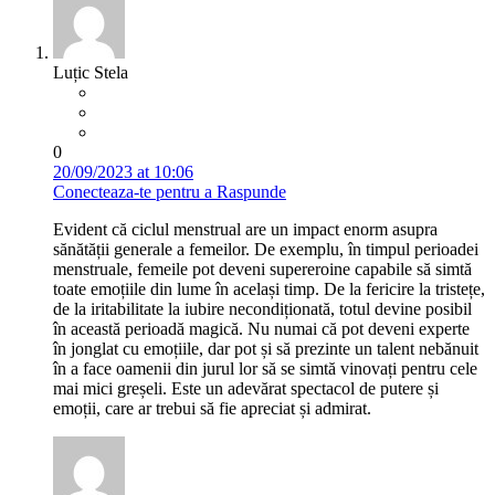
Luțic Stela
0
20/09/2023 at 10:06
Conecteaza-te pentru a Raspunde
Evident că ciclul menstrual are un impact enorm asupra
sănătății generale a femeilor. De exemplu, în timpul perioadei
menstruale, femeile pot deveni supereroine capabile să simtă
toate emoțiile din lume în același timp. De la fericire la tristețe,
de la iritabilitate la iubire necondiționată, totul devine posibil
în această perioadă magică. Nu numai că pot deveni experte
în jonglat cu emoțiile, dar pot și să prezinte un talent nebănuit
în a face oamenii din jurul lor să se simtă vinovați pentru cele
mai mici greșeli. Este un adevărat spectacol de putere și
emoții, care ar trebui să fie apreciat și admirat.