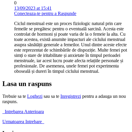
0
13/09/2023 at 15:41
Conecteaza-te pentru a Raspunde
Ciclul menstrual este un proces fiziologic natural prin care
femeile se pregătesc pentru o eventuală sarcină. Acesta este
controlat de hormoni și poate varia de la o femeie la alta. Cu
toate acestea, există anumite impacturi ale ciclului menstrual
asupra sănătății generale a femeilor. Unul dintre aceste efecte
este reprezentat de schimbările de dispoziție. Multe femei pot
simți o stare de iritabilitate și anxietate în timpul perioadei
menstruale, iar acest lucru poate afecta relațiile personale și
profesionale. De asemenea, unele femei pot experimenta
oboseală și dureri în timpul ciclului menstrual.
Lasa un raspuns
Trebuie sa te
Loghezi
sau sa te
Inregistrezi
pentru a adauga un nou
raspuns.
Intrebarea Anterioara
Urmatoarea Intrebare