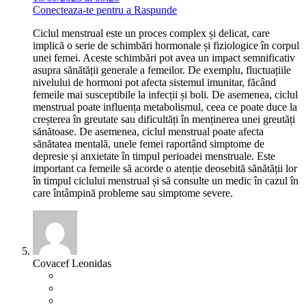
Conecteaza-te pentru a Raspunde
Ciclul menstrual este un proces complex și delicat, care
implică o serie de schimbări hormonale și fiziologice în corpul
unei femei. Aceste schimbări pot avea un impact semnificativ
asupra sănătății generale a femeilor. De exemplu, fluctuațiile
nivelului de hormoni pot afecta sistemul imunitar, făcând
femeile mai susceptibile la infecții și boli. De asemenea, ciclul
menstrual poate influența metabolismul, ceea ce poate duce la
creșterea în greutate sau dificultăți în menținerea unei greutăți
sănătoase. De asemenea, ciclul menstrual poate afecta
sănătatea mentală, unele femei raportând simptome de
depresie și anxietate în timpul perioadei menstruale. Este
important ca femeile să acorde o atenție deosebită sănătății lor
în timpul ciclului menstrual și să consulte un medic în cazul în
care întâmpină probleme sau simptome severe.
Covacef Leonidas