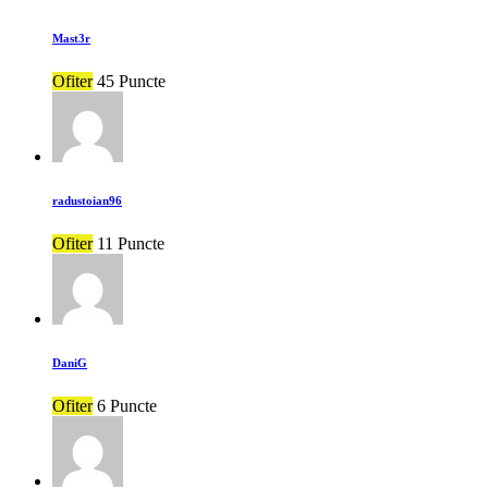
Mast3r
Ofiter
45 Puncte
radustoian96
Ofiter
11 Puncte
DaniG
Ofiter
6 Puncte