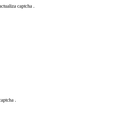
actualiza captcha .
captcha .