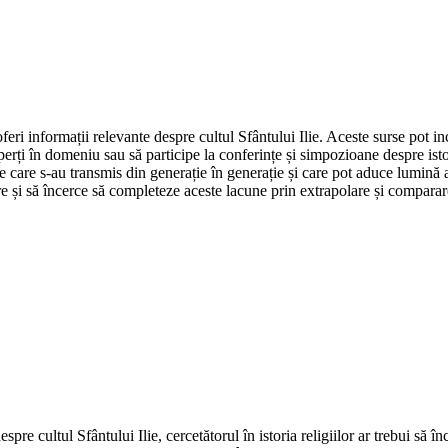
feri informații relevante despre cultul Sfântului Ilie. Aceste surse pot inc
erți în domeniu sau să participe la conferințe și simpozioane despre istor
e care s-au transmis din generație în generație și care pot aduce lumină asu
re și să încerce să completeze aceste lacune prin extrapolare și comparare 
spre cultul Sfântului Ilie, cercetătorul în istoria religiilor ar trebui să 