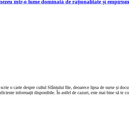
mnezeu într-o lume dominată de raționalitate și empiris
 a scrie o carte despre cultul Sfântului Ilie, deoarece lipsa de surse și d
suficiente informații disponibile. În astfel de cazuri, este mai bine să te 