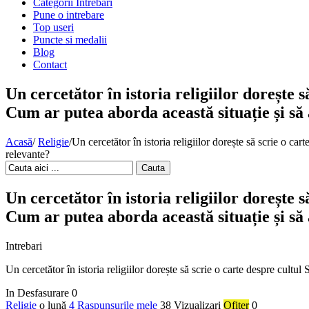
Categorii Intrebari
Pune o intrebare
Top useri
Puncte si medalii
Blog
Contact
Un cercetător în istoria religiilor dorește s
Cum ar putea aborda această situație și să
Acasă
/
Religie
/
Un cercetător în istoria religiilor dorește să scrie o ca
relevante?
Cauta
Un cercetător în istoria religiilor dorește s
Cum ar putea aborda această situație și să
Intrebari
Un cercetător în istoria religiilor dorește să scrie o carte despre cultu
In Desfasurare
0
Religie
o lună
4 Raspunsurile mele
38 Vizualizari
Ofiter
0