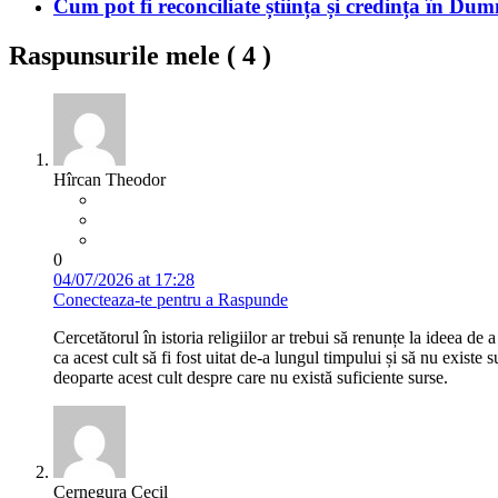
Cum pot fi reconciliate știința și credința în Du
Raspunsurile mele (
4
)
Hîrcan Theodor
0
04/07/2026 at 17:28
Conecteaza-te pentru a Raspunde
Cercetătorul în istoria religiilor ar trebui să renunțe la ideea de
ca acest cult să fi fost uitat de-a lungul timpului și să nu existe 
deoparte acest cult despre care nu există suficiente surse.
Cernegura Cecil