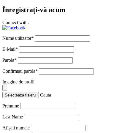
Înregistrați-vă acum
Connect with:
Nume utilizator
*
E-Mail
*
Parola
*
Confirmați parola
*
Imagine de profil
Cauta
Selecteaza fisierul
Prenume
Last Name
Afișați numele