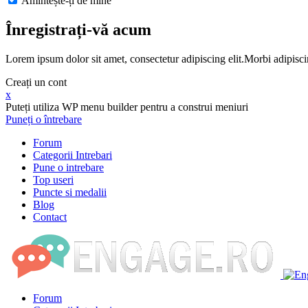
Amintește-ți de mine
Înregistrați-vă acum
Lorem ipsum dolor sit amet, consectetur adipiscing elit.Morbi adipisci
Creați un cont
x
Puteți utiliza WP menu builder pentru a construi meniuri
Puneți o întrebare
Forum
Categorii Intrebari
Pune o intrebare
Top useri
Puncte si medalii
Blog
Contact
Forum