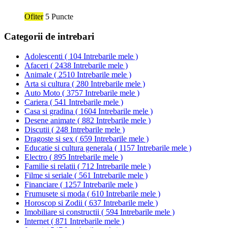
Ofiter
5 Puncte
Categorii de intrebari
Adolescenti
(
104 Intrebarile mele
)
Afaceri
(
2438 Intrebarile mele
)
Animale
(
2510 Intrebarile mele
)
Arta si cultura
(
280 Intrebarile mele
)
Auto Moto
(
3757 Intrebarile mele
)
Cariera
(
541 Intrebarile mele
)
Casa si gradina
(
1604 Intrebarile mele
)
Desene animate
(
882 Intrebarile mele
)
Discutii
(
248 Intrebarile mele
)
Dragoste si sex
(
659 Intrebarile mele
)
Educatie si cultura generala
(
1157 Intrebarile mele
)
Electro
(
895 Intrebarile mele
)
Familie si relatii
(
712 Intrebarile mele
)
Filme si seriale
(
561 Intrebarile mele
)
Financiare
(
1257 Intrebarile mele
)
Frumusete si moda
(
610 Intrebarile mele
)
Horoscop si Zodii
(
637 Intrebarile mele
)
Imobiliare si constructii
(
594 Intrebarile mele
)
Internet
(
871 Intrebarile mele
)