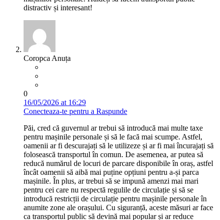
distractiv și interesant!
Coropca Anuța
0
16/05/2026 at 16:29
Conecteaza-te pentru a Raspunde
Păi, cred că guvernul ar trebui să introducă mai multe taxe
pentru mașinile personale și să le facă mai scumpe. Astfel,
oamenii ar fi descurajați să le utilizeze și ar fi mai încurajați să
folosească transportul în comun. De asemenea, ar putea să
reducă numărul de locuri de parcare disponibile în oraș, astfel
încât oamenii să aibă mai puține opțiuni pentru a-și parca
mașinile. În plus, ar trebui să se impună amenzi mai mari
pentru cei care nu respectă regulile de circulație și să se
introducă restricții de circulație pentru mașinile personale în
anumite zone ale orașului. Cu siguranță, aceste măsuri ar face
ca transportul public să devină mai popular și ar reduce