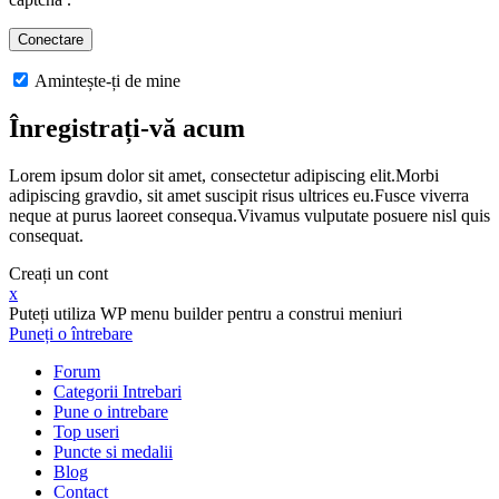
Amintește-ți de mine
Înregistrați-vă acum
Lorem ipsum dolor sit amet, consectetur adipiscing elit.Morbi
adipiscing gravdio, sit amet suscipit risus ultrices eu.Fusce viverra
neque at purus laoreet consequa.Vivamus vulputate posuere nisl quis
consequat.
Creați un cont
x
Puteți utiliza WP menu builder pentru a construi meniuri
Puneți o întrebare
Forum
Categorii Intrebari
Pune o intrebare
Top useri
Puncte si medalii
Blog
Contact