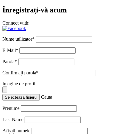
Înregistrați-vă acum
Connect with:
Nume utilizator
*
E-Mail
*
Parola
*
Confirmați parola
*
Imagine de profil
Cauta
Selecteaza fisierul
Prenume
Last Name
Afișați numele