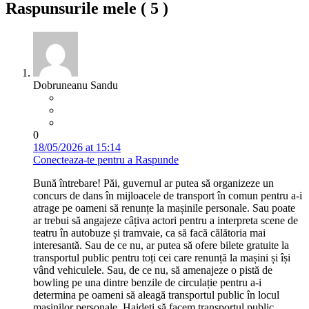
Raspunsurile mele (
5
)
Dobruneanu Sandu
0
18/05/2026 at 15:14
Conecteaza-te pentru a Raspunde
Bună întrebare! Păi, guvernul ar putea să organizeze un
concurs de dans în mijloacele de transport în comun pentru a-i
atrage pe oameni să renunțe la mașinile personale. Sau poate
ar trebui să angajeze câțiva actori pentru a interpreta scene de
teatru în autobuze și tramvaie, ca să facă călătoria mai
interesantă. Sau de ce nu, ar putea să ofere bilete gratuite la
transportul public pentru toți cei care renunță la mașini și își
vând vehiculele. Sau, de ce nu, să amenajeze o pistă de
bowling pe una dintre benzile de circulație pentru a-i
determina pe oameni să aleagă transportul public în locul
mașinilor personale. Haideți să facem transportul public