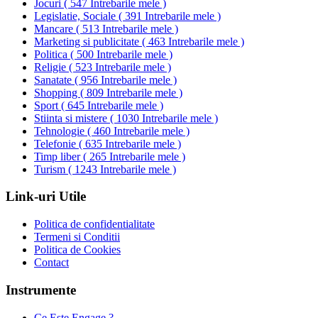
Jocuri
(
547 Intrebarile mele
)
Legislatie, Sociale
(
391 Intrebarile mele
)
Mancare
(
513 Intrebarile mele
)
Marketing si publicitate
(
463 Intrebarile mele
)
Politica
(
500 Intrebarile mele
)
Religie
(
523 Intrebarile mele
)
Sanatate
(
956 Intrebarile mele
)
Shopping
(
809 Intrebarile mele
)
Sport
(
645 Intrebarile mele
)
Stiinta si mistere
(
1030 Intrebarile mele
)
Tehnologie
(
460 Intrebarile mele
)
Telefonie
(
635 Intrebarile mele
)
Timp liber
(
265 Intrebarile mele
)
Turism
(
1243 Intrebarile mele
)
Link-uri Utile
Politica de confidentialitate
Termeni si Conditii
Politica de Cookies
Contact
Instrumente
Ce Este Engage ?