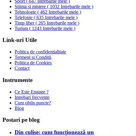
Sport
(
647 Intrebarile mele
)
Stiinta si mistere
(
1032 Intrebarile mele
)
Tehnologie
(
462 Intrebarile mele
)
Telefonie
(
635 Intrebarile mele
)
Timp liber
(
265 Intrebarile mele
)
Turism
(
1243 Intrebarile mele
)
Link-uri Utile
Politica de confidentialitate
Termeni si Conditii
Politica de Cookies
Contact
Instrumente
Ce Este Engage ?
Intrebari frecvente
Cum obtin puncte?
Blog
Postari pe blog
Din culise: cum funcționează un