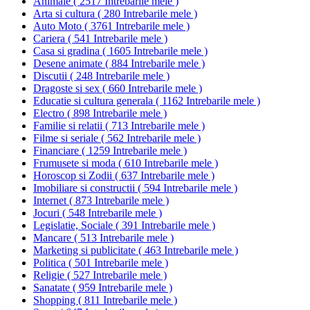
Animale
(
2517 Intrebarile mele
)
Arta si cultura
(
280 Intrebarile mele
)
Auto Moto
(
3761 Intrebarile mele
)
Cariera
(
541 Intrebarile mele
)
Casa si gradina
(
1605 Intrebarile mele
)
Desene animate
(
884 Intrebarile mele
)
Discutii
(
248 Intrebarile mele
)
Dragoste si sex
(
660 Intrebarile mele
)
Educatie si cultura generala
(
1162 Intrebarile mele
)
Electro
(
898 Intrebarile mele
)
Familie si relatii
(
713 Intrebarile mele
)
Filme si seriale
(
562 Intrebarile mele
)
Financiare
(
1259 Intrebarile mele
)
Frumusete si moda
(
610 Intrebarile mele
)
Horoscop si Zodii
(
637 Intrebarile mele
)
Imobiliare si constructii
(
594 Intrebarile mele
)
Internet
(
873 Intrebarile mele
)
Jocuri
(
548 Intrebarile mele
)
Legislatie, Sociale
(
391 Intrebarile mele
)
Mancare
(
513 Intrebarile mele
)
Marketing si publicitate
(
463 Intrebarile mele
)
Politica
(
501 Intrebarile mele
)
Religie
(
527 Intrebarile mele
)
Sanatate
(
959 Intrebarile mele
)
Shopping
(
811 Intrebarile mele
)