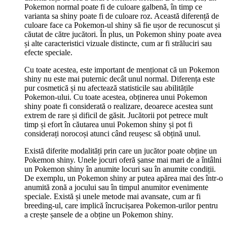
Pokemon normal poate fi de culoare galbenă, în timp ce
varianta sa shiny poate fi de culoare roz. Această diferență de
culoare face ca Pokemon-ul shiny să fie ușor de recunoscut și
căutat de către jucători. În plus, un Pokemon shiny poate avea
și alte caracteristici vizuale distincte, cum ar fi străluciri sau
efecte speciale.
Cu toate acestea, este important de menționat că un Pokemon
shiny nu este mai puternic decât unul normal. Diferența este
pur cosmetică și nu afectează statisticile sau abilitățile
Pokemon-ului. Cu toate acestea, obținerea unui Pokemon
shiny poate fi considerată o realizare, deoarece acestea sunt
extrem de rare și dificil de găsit. Jucătorii pot petrece mult
timp și efort în căutarea unui Pokemon shiny și pot fi
considerați norocoși atunci când reușesc să obțină unul.
Există diferite modalități prin care un jucător poate obține un
Pokemon shiny. Unele jocuri oferă șanse mai mari de a întâlni
un Pokemon shiny în anumite locuri sau în anumite condiții.
De exemplu, un Pokemon shiny ar putea apărea mai des într-o
anumită zonă a jocului sau în timpul anumitor evenimente
speciale. Există și unele metode mai avansate, cum ar fi
breeding-ul, care implică încrucișarea Pokemon-urilor pentru
a crește șansele de a obține un Pokemon shiny.