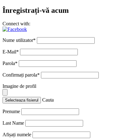
Înregistrați-vă acum
Connect with:
Nume utilizator
*
E-Mail
*
Parola
*
Confirmați parola
*
Imagine de profil
Cauta
Selecteaza fisierul
Prenume
Last Name
Afișați numele