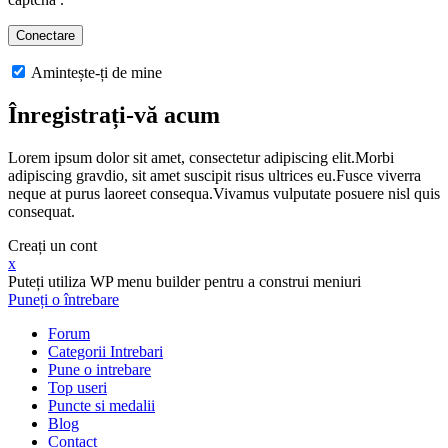
Amintește-ți de mine
Înregistrați-vă acum
Lorem ipsum dolor sit amet, consectetur adipiscing elit.Morbi
adipiscing gravdio, sit amet suscipit risus ultrices eu.Fusce viverra
neque at purus laoreet consequa.Vivamus vulputate posuere nisl quis
consequat.
Creați un cont
x
Puteți utiliza WP menu builder pentru a construi meniuri
Puneți o întrebare
Forum
Categorii Intrebari
Pune o intrebare
Top useri
Puncte si medalii
Blog
Contact