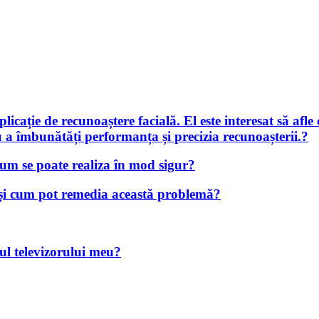
plicație de recunoaștere facială. El este interesat să af
tru a îmbunătăți performanța și precizia recunoașterii.?
cum se poate realiza în mod sigur?
 și cum pot remedia această problemă?
l televizorului meu?