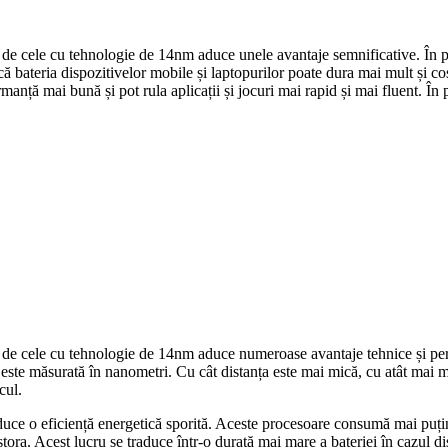
ă de cele cu tehnologie de 14nm aduce unele avantaje semnificative. În 
bateria dispozitivelor mobile și laptopurilor poate dura mai mult și costu
ță mai bună și pot rula aplicații și jocuri mai rapid și mai fluent. În 
ă de cele cu tehnologie de 14nm aduce numeroase avantaje tehnice și per
a este măsurată în nanometri. Cu cât distanța este mai mică, cu atât mai m
cul.
uce o eficiență energetică sporită. Aceste procesoare consumă mai puțină
tora. Acest lucru se traduce într-o durată mai mare a bateriei în cazul dis