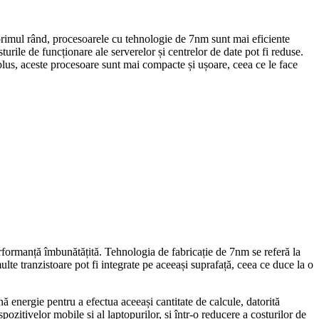
primul rând, procesoarele cu tehnologie de 7nm sunt mai eficiente
rile de funcționare ale serverelor și centrelor de date pot fi reduse.
plus, aceste procesoare sunt mai compacte și ușoare, ceea ce le face
formanță îmbunătățită. Tehnologia de fabricație de 7nm se referă la
ulte tranzistoare pot fi integrate pe aceeași suprafață, ceea ce duce la o
 energie pentru a efectua aceeași cantitate de calcule, datorită
pozitivelor mobile și al laptopurilor, și într-o reducere a costurilor de