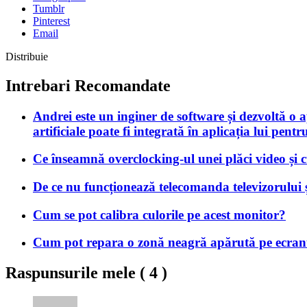
Tumblr
Pinterest
Email
Distribuie
Intrebari Recomandate
Andrei este un inginer de software și dezvoltă o a
artificiale poate fi integrată în aplicația lui pen
Ce înseamnă overclocking-ul unei plăci video și 
De ce nu funcționează telecomanda televizorului
Cum se pot calibra culorile pe acest monitor?
Cum pot repara o zonă neagră apărută pe ecranu
Raspunsurile mele (
4
)