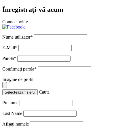
Înregistrați-vă acum
Connect with:
Nume utilizator
*
E-Mail
*
Parola
*
Confirmați parola
*
Imagine de profil
Cauta
Selecteaza fisierul
Prenume
Last Name
Afișați numele