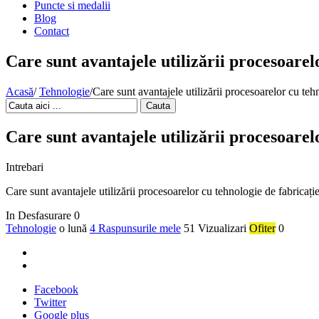
Puncte si medalii
Blog
Contact
Care sunt avantajele utilizării procesoarel
Acasă
/
Tehnologie
/
Care sunt avantajele utilizării procesoarelor cu te
Cauta
Care sunt avantajele utilizării procesoarel
Intrebari
Care sunt avantajele utilizării procesoarelor cu tehnologie de fabrica
In Desfasurare
0
Tehnologie
o lună
4 Raspunsurile mele
51 Vizualizari
Ofiter
0
Facebook
Twitter
Google plus