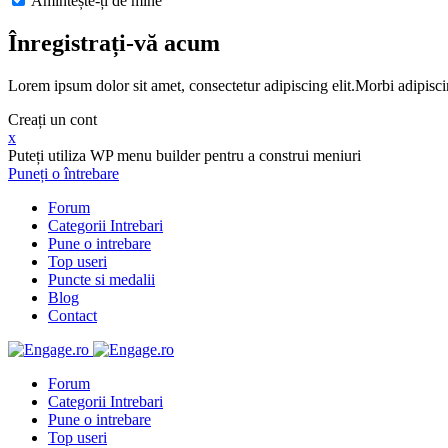
Amintește-ți de mine
Înregistrați-vă acum
Lorem ipsum dolor sit amet, consectetur adipiscing elit.Morbi adipisci
Creați un cont
x
Puteți utiliza WP menu builder pentru a construi meniuri
Puneți o întrebare
Forum
Categorii Intrebari
Pune o intrebare
Top useri
Puncte si medalii
Blog
Contact
Forum
Categorii Intrebari
Pune o intrebare
Top useri