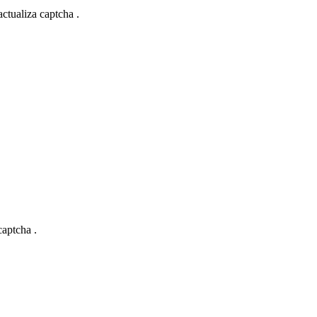
actualiza captcha .
captcha .