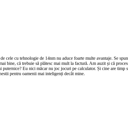
ă de cele cu tehnologie de 14nm nu aduce foarte multe avantaje. Se spun
ai bine, că trebuie să plătesc mai mult la factură. Am auzit și că proce
i puternice? Eu nici măcar nu joc jocuri pe calculator. Și cine are timp
chestii pentru oamenii mai inteligenți decât mine.