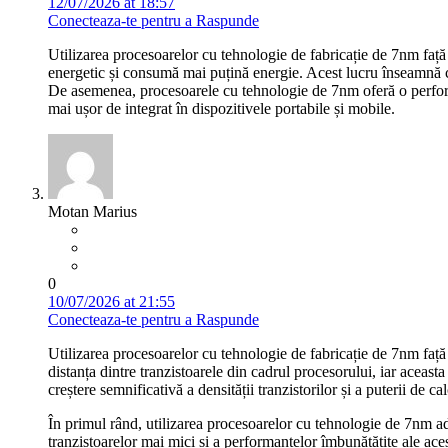
12/07/2026 at 18:57
Conecteaza-te pentru a Raspunde
Utilizarea procesoarelor cu tehnologie de fabricație de 7nm faț
energetic și consumă mai puțină energie. Acest lucru înseamnă că 
De asemenea, procesoarele cu tehnologie de 7nm oferă o performan
mai ușor de integrat în dispozitivele portabile și mobile.
Motan Marius
0
10/07/2026 at 21:55
Conecteaza-te pentru a Raspunde
Utilizarea procesoarelor cu tehnologie de fabricație de 7nm faț
distanța dintre tranzistoarele din cadrul procesorului, iar aceast
creștere semnificativă a densității tranzistorilor și a puterii de cal
În primul rând, utilizarea procesoarelor cu tehnologie de 7nm ad
tranzistoarelor mai mici și a performanțelor îmbunătățite ale aces