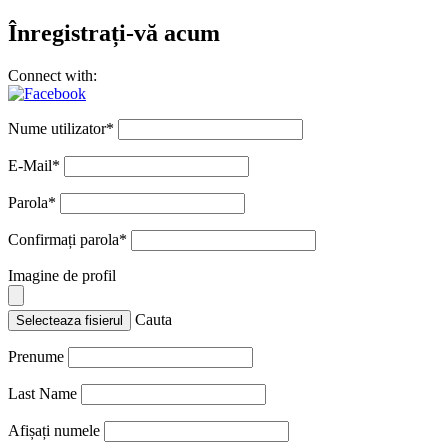
Înregistrați-vă acum
Connect with:
Nume utilizator
*
E-Mail
*
Parola
*
Confirmați parola
*
Imagine de profil
Cauta
Selecteaza fisierul
Prenume
Last Name
Afișați numele