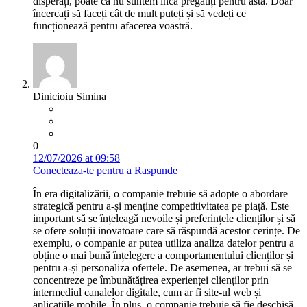
disperați, poate că nu suntem încă pregătiți pentru asta. Doar
încercați să faceți cât de mult puteți și să vedeți ce
funcționează pentru afacerea voastră.
Dinicioiu Simina
0
12/07/2026 at 09:58
Conecteaza-te pentru a Raspunde
În era digitalizării, o companie trebuie să adopte o abordare
strategică pentru a-și menține competitivitatea pe piață. Este
important să se înțeleagă nevoile și preferințele clienților și să
se ofere soluții inovatoare care să răspundă acestor cerințe. De
exemplu, o companie ar putea utiliza analiza datelor pentru a
obține o mai bună înțelegere a comportamentului clienților și
pentru a-și personaliza ofertele. De asemenea, ar trebui să se
concentreze pe îmbunătățirea experienței clienților prin
intermediul canalelor digitale, cum ar fi site-ul web și
aplicațiile mobile. În plus, o companie trebuie să fie deschisă