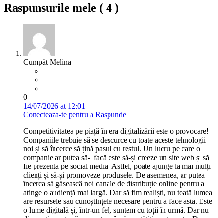
Raspunsurile mele (
4
)
Cumpăt Melina
0
14/07/2026 at 12:01
Conecteaza-te pentru a Raspunde
Competitivitatea pe piață în era digitalizării este o provocare!
Companiile trebuie să se descurce cu toate aceste tehnologii
noi și să încerce să țină pasul cu restul. Un lucru pe care o
companie ar putea să-l facă este să-și creeze un site web și să
fie prezentă pe social media. Astfel, poate ajunge la mai mulți
clienți și să-și promoveze produsele. De asemenea, ar putea
încerca să găsească noi canale de distribuție online pentru a
atinge o audiență mai largă. Dar să fim realiști, nu toată lumea
are resursele sau cunoștințele necesare pentru a face asta. Este
o lume digitală și, într-un fel, suntem cu toții în urmă. Dar nu