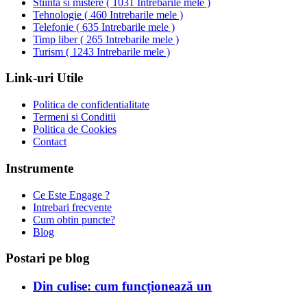
Stiinta si mistere
(
1031 Intrebarile mele
)
Tehnologie
(
460 Intrebarile mele
)
Telefonie
(
635 Intrebarile mele
)
Timp liber
(
265 Intrebarile mele
)
Turism
(
1243 Intrebarile mele
)
Link-uri Utile
Politica de confidentialitate
Termeni si Conditii
Politica de Cookies
Contact
Instrumente
Ce Este Engage ?
Intrebari frecvente
Cum obtin puncte?
Blog
Postari pe blog
Din culise: cum funcționează un