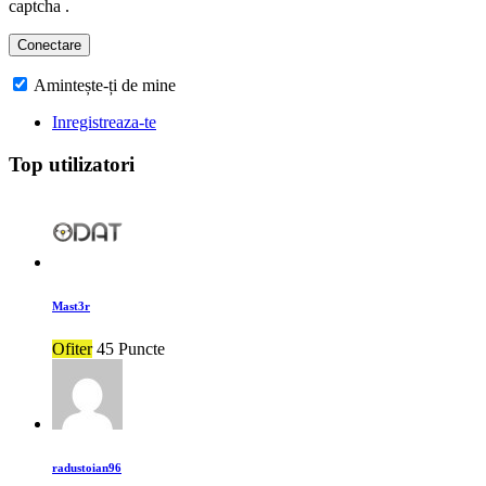
captcha .
Amintește-ți de mine
Inregistreaza-te
Top utilizatori
Mast3r
Ofiter
45 Puncte
radustoian96