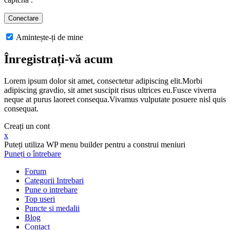
Amintește-ți de mine
Înregistrați-vă acum
Lorem ipsum dolor sit amet, consectetur adipiscing elit.Morbi
adipiscing gravdio, sit amet suscipit risus ultrices eu.Fusce viverra
neque at purus laoreet consequa.Vivamus vulputate posuere nisl quis
consequat.
Creați un cont
x
Puteți utiliza WP menu builder pentru a construi meniuri
Puneți o întrebare
Forum
Categorii Intrebari
Pune o intrebare
Top useri
Puncte si medalii
Blog
Contact