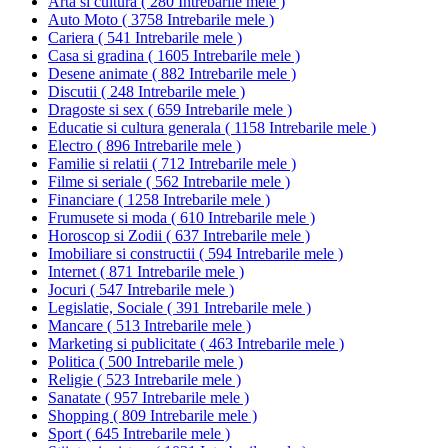
Arta si cultura
(
280 Intrebarile mele
)
Auto Moto
(
3758 Intrebarile mele
)
Cariera
(
541 Intrebarile mele
)
Casa si gradina
(
1605 Intrebarile mele
)
Desene animate
(
882 Intrebarile mele
)
Discutii
(
248 Intrebarile mele
)
Dragoste si sex
(
659 Intrebarile mele
)
Educatie si cultura generala
(
1158 Intrebarile mele
)
Electro
(
896 Intrebarile mele
)
Familie si relatii
(
712 Intrebarile mele
)
Filme si seriale
(
562 Intrebarile mele
)
Financiare
(
1258 Intrebarile mele
)
Frumusete si moda
(
610 Intrebarile mele
)
Horoscop si Zodii
(
637 Intrebarile mele
)
Imobiliare si constructii
(
594 Intrebarile mele
)
Internet
(
871 Intrebarile mele
)
Jocuri
(
547 Intrebarile mele
)
Legislatie, Sociale
(
391 Intrebarile mele
)
Mancare
(
513 Intrebarile mele
)
Marketing si publicitate
(
463 Intrebarile mele
)
Politica
(
500 Intrebarile mele
)
Religie
(
523 Intrebarile mele
)
Sanatate
(
957 Intrebarile mele
)
Shopping
(
809 Intrebarile mele
)
Sport
(
645 Intrebarile mele
)