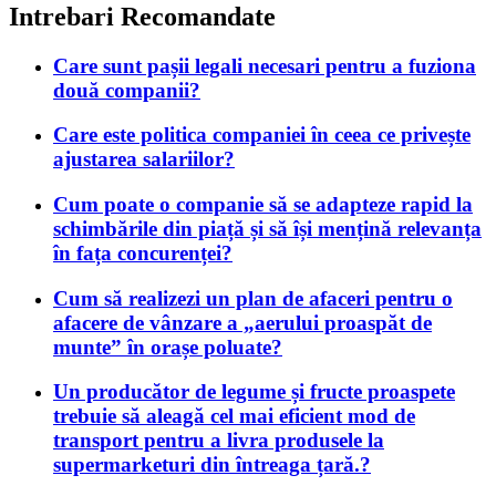
Intrebari Recomandate
Care sunt pașii legali necesari pentru a fuziona
două companii?
Care este politica companiei în ceea ce privește
ajustarea salariilor?
Cum poate o companie să se adapteze rapid la
schimbările din piață și să își mențină relevanța
în fața concurenței?
Cum să realizezi un plan de afaceri pentru o
afacere de vânzare a „aerului proaspăt de
munte” în orașe poluate?
Un producător de legume și fructe proaspete
trebuie să aleagă cel mai eficient mod de
transport pentru a livra produsele la
supermarketuri din întreaga țară.?