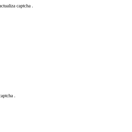
actualiza captcha .
captcha .