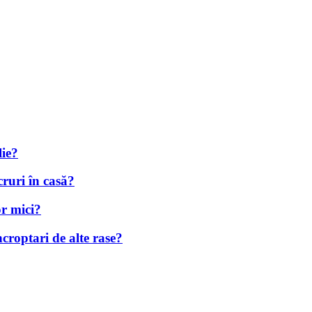
lie?
ruri în casă?
r mici?
croptari de alte rase?