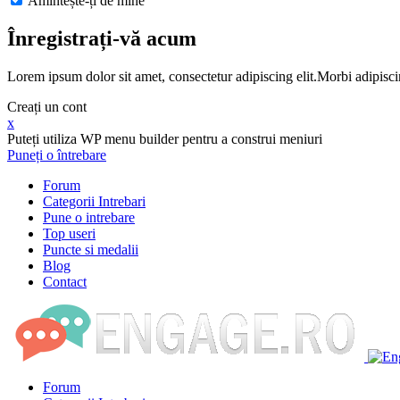
Amintește-ți de mine
Înregistrați-vă acum
Lorem ipsum dolor sit amet, consectetur adipiscing elit.Morbi adipisci
Creați un cont
x
Puteți utiliza WP menu builder pentru a construi meniuri
Puneți o întrebare
Forum
Categorii Intrebari
Pune o intrebare
Top useri
Puncte si medalii
Blog
Contact
Forum