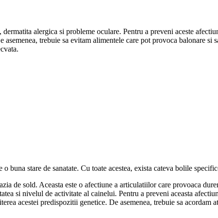
a, dermatita alergica si probleme oculare. Pentru a preveni aceste afecti
. De asemenea, trebuie sa evitam alimentele care pot provoca balonare si
ecvata.
 buna stare de sanatate. Cu toate acestea, exista cateva bolile specifice d
a de sold. Aceasta este o afectiune a articulatiilor care provoaca dureri,
tatea si nivelul de activitate al cainelui. Pentru a preveni aceasta afec
iterea acestei predispozitii genetice. De asemenea, trebuie sa acordam aten