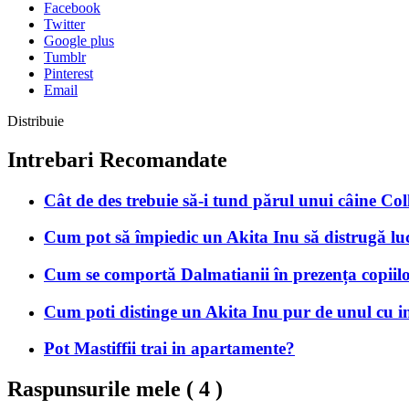
Facebook
Twitter
Google plus
Tumblr
Pinterest
Email
Distribuie
Intrebari Recomandate
Cât de des trebuie să-i tund părul unui câine Col
Cum pot să împiedic un Akita Inu să distrugă luc
Cum se comportă Dalmatianii în prezența copiilo
Cum poti distinge un Akita Inu pur de unul cu in
Pot Mastiffii trai in apartamente?
Raspunsurile mele (
4
)