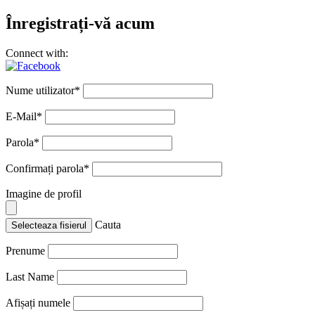
Înregistrați-vă acum
Connect with:
Nume utilizator
*
E-Mail
*
Parola
*
Confirmați parola
*
Imagine de profil
Cauta
Selecteaza fisierul
Prenume
Last Name
Afișați numele