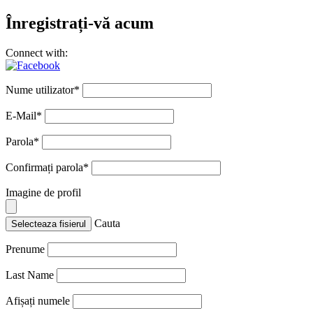
Înregistrați-vă acum
Connect with:
Nume utilizator
*
E-Mail
*
Parola
*
Confirmați parola
*
Imagine de profil
Cauta
Selecteaza fisierul
Prenume
Last Name
Afișați numele