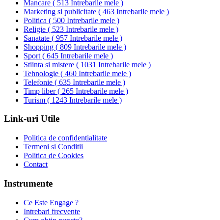
Mancare
(
513 Intrebarile mele
)
Marketing si publicitate
(
463 Intrebarile mele
)
Politica
(
500 Intrebarile mele
)
Religie
(
523 Intrebarile mele
)
Sanatate
(
957 Intrebarile mele
)
Shopping
(
809 Intrebarile mele
)
Sport
(
645 Intrebarile mele
)
Stiinta si mistere
(
1031 Intrebarile mele
)
Tehnologie
(
460 Intrebarile mele
)
Telefonie
(
635 Intrebarile mele
)
Timp liber
(
265 Intrebarile mele
)
Turism
(
1243 Intrebarile mele
)
Link-uri Utile
Politica de confidentialitate
Termeni si Conditii
Politica de Cookies
Contact
Instrumente
Ce Este Engage ?
Intrebari frecvente