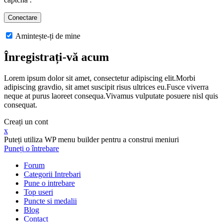
Amintește-ți de mine
Înregistrați-vă acum
Lorem ipsum dolor sit amet, consectetur adipiscing elit.Morbi
adipiscing gravdio, sit amet suscipit risus ultrices eu.Fusce viverra
neque at purus laoreet consequa.Vivamus vulputate posuere nisl quis
consequat.
Creați un cont
x
Puteți utiliza WP menu builder pentru a construi meniuri
Puneți o întrebare
Forum
Categorii Intrebari
Pune o intrebare
Top useri
Puncte si medalii
Blog
Contact