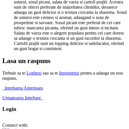
usturoi, sosul picant, salata de varza si cartofi prajiti. Acestea
sunt de obicei preferate de majoritatea clientilor, deoarece
adauga un gust delicios si o textura crocanta la shaorma. Sosul
de usturoi este cremos si aromat, adaugand o nota de
prospetime si savoare. Sosul picant este preferat de cei care
iubesc mancarea picanta, oferind un gust intens si incitant.
Salata de varza este o alegere populara pentru cei care doresc
sa adauge o textura crocanta si un gust racoritor la shaorma.
Cartofii prajiti sunt un topping delicios si satisfacator, oferind
un gust bogat si consistent.
Lasa un raspuns
Trebuie sa te
Loghezi
sau sa te
Inregistrezi
pentru a adauga un nou
raspuns.
Intrebarea Anterioara
Urmatoarea Intrebare
Login
Connect with: