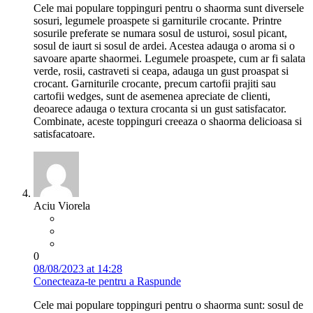
Cele mai populare toppinguri pentru o shaorma sunt diversele
sosuri, legumele proaspete si garniturile crocante. Printre
sosurile preferate se numara sosul de usturoi, sosul picant,
sosul de iaurt si sosul de ardei. Acestea adauga o aroma si o
savoare aparte shaormei. Legumele proaspete, cum ar fi salata
verde, rosii, castraveti si ceapa, adauga un gust proaspat si
crocant. Garniturile crocante, precum cartofii prajiti sau
cartofii wedges, sunt de asemenea apreciate de clienti,
deoarece adauga o textura crocanta si un gust satisfacator.
Combinate, aceste toppinguri creeaza o shaorma delicioasa si
satisfacatoare.
Aciu Viorela
0
08/08/2023 at 14:28
Conecteaza-te pentru a Raspunde
Cele mai populare toppinguri pentru o shaorma sunt: sosul de