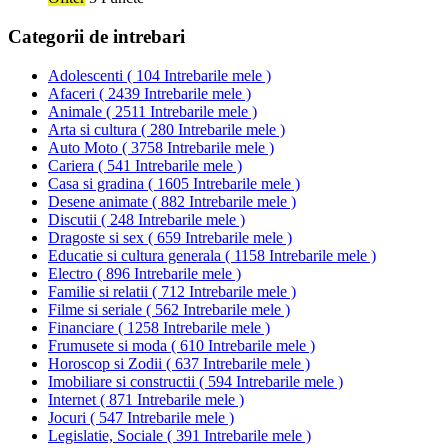
Categorii de intrebari
Adolescenti
(
104 Intrebarile mele
)
Afaceri
(
2439 Intrebarile mele
)
Animale
(
2511 Intrebarile mele
)
Arta si cultura
(
280 Intrebarile mele
)
Auto Moto
(
3758 Intrebarile mele
)
Cariera
(
541 Intrebarile mele
)
Casa si gradina
(
1605 Intrebarile mele
)
Desene animate
(
882 Intrebarile mele
)
Discutii
(
248 Intrebarile mele
)
Dragoste si sex
(
659 Intrebarile mele
)
Educatie si cultura generala
(
1158 Intrebarile mele
)
Electro
(
896 Intrebarile mele
)
Familie si relatii
(
712 Intrebarile mele
)
Filme si seriale
(
562 Intrebarile mele
)
Financiare
(
1258 Intrebarile mele
)
Frumusete si moda
(
610 Intrebarile mele
)
Horoscop si Zodii
(
637 Intrebarile mele
)
Imobiliare si constructii
(
594 Intrebarile mele
)
Internet
(
871 Intrebarile mele
)
Jocuri
(
547 Intrebarile mele
)
Legislatie, Sociale
(
391 Intrebarile mele
)