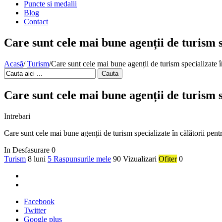
Puncte si medalii
Blog
Contact
Care sunt cele mai bune agenții de turism 
Acasă
/
Turism
/
Care sunt cele mai bune agenții de turism specializate 
Cauta
Care sunt cele mai bune agenții de turism 
Intrebari
Care sunt cele mai bune agenții de turism specializate în călătorii pen
In Desfasurare
0
Turism
8 luni
5 Raspunsurile mele
90 Vizualizari
Ofiter
0
Facebook
Twitter
Google plus