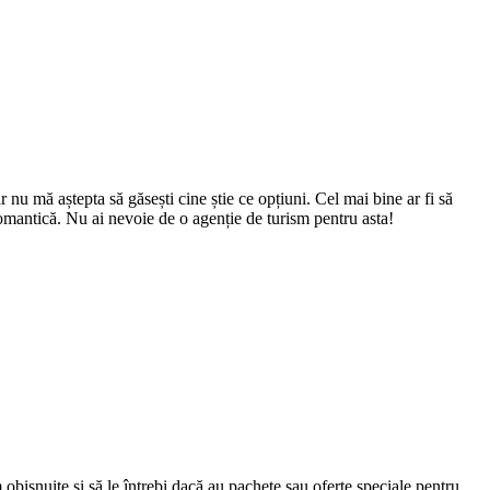
 nu mă aștepta să găsești cine știe ce opțiuni. Cel mai bine ar fi să
romantică. Nu ai nevoie de o agenție de turism pentru asta!
 obișnuite și să le întrebi dacă au pachete sau oferte speciale pentru