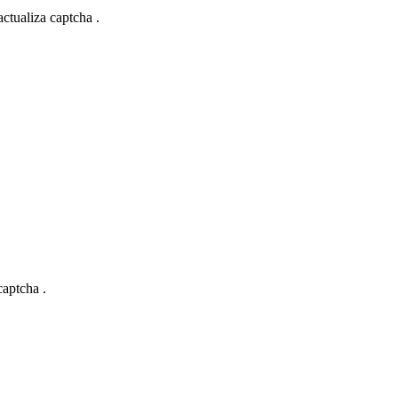
actualiza captcha .
captcha .