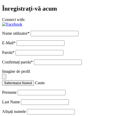
Înregistrați-vă acum
Connect with:
Nume utilizator
*
E-Mail
*
Parola
*
Confirmați parola
*
Imagine de profil
Cauta
Selecteaza fisierul
Prenume
Last Name
Afișați numele