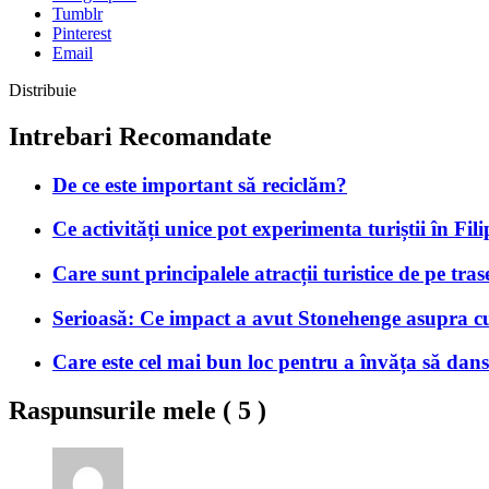
Tumblr
Pinterest
Email
Distribuie
Intrebari Recomandate
De ce este important să reciclăm?
Ce activități unice pot experimenta turiștii în Fil
Care sunt principalele atracții turistice de pe tr
Serioasă: Ce impact a avut Stonehenge asupra cult
Care este cel mai bun loc pentru a învăța să dan
Raspunsurile mele (
5
)