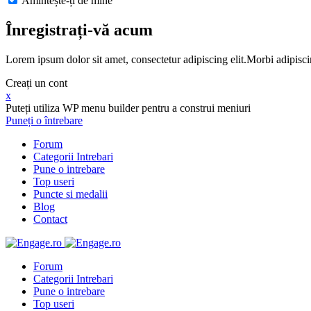
Amintește-ți de mine
Înregistrați-vă acum
Lorem ipsum dolor sit amet, consectetur adipiscing elit.Morbi adipisci
Creați un cont
x
Puteți utiliza WP menu builder pentru a construi meniuri
Puneți o întrebare
Forum
Categorii Intrebari
Pune o intrebare
Top useri
Puncte si medalii
Blog
Contact
Forum
Categorii Intrebari
Pune o intrebare
Top useri