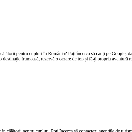
n călătorii pentru cupluri în România? Poți încerca să cauți pe Google, dar
o destinație frumoasă, rezervă o cazare de top și fă-ți propria aventură 
în călătorii pentru cupluri. Poți încerca să contactezi agențiile de turism