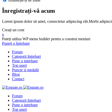
Amintește-ți de mine
Înregistrați-vă acum
Lorem ipsum dolor sit amet, consectetur adipiscing elit.Morbi adipisci
Creați un cont
x
Puteți utiliza WP menu builder pentru a construi meniuri
Puneți o întrebare
Forum
Categorii Intrebari
Pune o intrebare
Top useri
Puncte si medalii
Blog
Contact
Forum
Categorii Intrebari
Pune o intrebare
Top useri