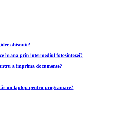
gider obișnuit?
e hrana prin intermediul fotosintezei?
 pentru a imprima documente?
?
umpăr un laptop pentru programare?