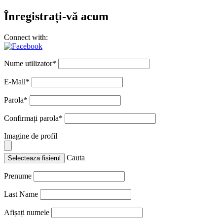
Înregistrați-vă acum
Connect with:
Nume utilizator
*
E-Mail
*
Parola
*
Confirmați parola
*
Imagine de profil
Cauta
Selecteaza fisierul
Prenume
Last Name
Afișați numele