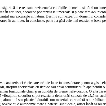
 asiguri că acestea sunt rezistente la condițiile de mediu și oferă un sunet
ea în aer liber, deoarece pot rezista la umezeală și ploaie fără a-și pierd
mpingul sau excursiile în natură. Deși nu sunt expert în domeniu, consider
izarea în aer liber. În concluzie, pentru a găsi cele mai rezistente boxe pe
eva caracteristici cheie care trebuie luate în considerare pentru a găsi c
ii, stropirii accidentală cu lichide sau chiar scufundării în apă pentru o
rămân funcționale chiar și în condiții de vreme nefavorabilă. O altă caracte
ă vibrațiilor, șocurilor și pot rezista la deteriorări cauzate de căzături 
 aluminiul sau plasticul durabil sunt materiale care oferă o durabilitate s
r, boxele cu o autonomie mare a bateriei sunt ideale, astfel încât să nu fi