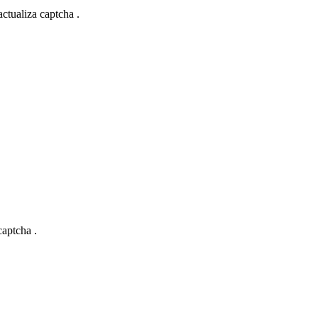
actualiza captcha .
captcha .